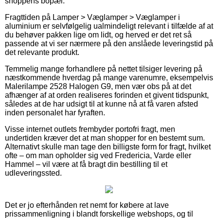
shoppens bopæl.
Fragttiden på Lamper > Væglamper > Væglamper i
aluminium er selvfølgelig ualmindeligt relevant i tilfælde af at
du behøver pakken lige om lidt, og herved er det ret så
passende at vi ser nærmere på den anslåede leveringstid på
det relevante produkt.
Temmelig mange forhandlere på nettet tilsiger levering på
næstkommende hverdag på mange varenumre, eksempelvis
Malerilampe 2528 Halogen G9, men vær obs på at det
afhænger af at orden realiseres forinden et givent tidspunkt,
således at de har udsigt til at kunne nå at få varen afsted
inden personalet har fyraften.
Visse internet outlets frembyder portofri fragt, men
undertiden kræver det at man shopper for en bestemt sum.
Alternativt skulle man tage den billigste form for fragt, hvilket
ofte – om man opholder sig ved Fredericia, Varde eller
Hammel – vil være at få bragt din bestilling til et
udleveringssted.
Det er jo efterhånden ret nemt for købere at lave
prissammenligning i blandt forskellige webshops, og til