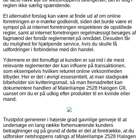
reglen ikke særlig spændende.
Et alternativt forslag kan være at finde ud af om online
forretningen er e-mærke godkendt, siden det burde være et
sympol på at internet forretningen respekterer de opstillede
regler, samt at internet forretningen regelmæssigt besøges af
fagmænd der forstår reglementet på området. Desuden får
du mulighed for hjælpende service, hvis du skulle få
udfordringer i forbindelse med din handel.
Ydermere er det fornuftigt at kunden er sat ind i de mest
relevante reglementer der kan influere på transaktionen,
som eksempelvis hvilken returret online virksomheden
tilbyder. Her er det i øvrigt essesentielt, at man stadigvæk
bibeholder sin kvitteringsmail, så man fremadrettet kan
dokumentere handlen af Malerilampe 2528 Halogen G9,
uanset om du er på udkig efter produkter til en kvinde eller
mand.
Trustpilot genererer i højeste grad gavnlige genveje til at
undersøge en lang række forhenværende kunders
betragtninger og på grund af dette er det at foretrække, at du
udforsker netshoppens ratings af Malerilampe 2528 Halogen