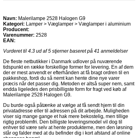
Navn:
Malerilampe 2528 Halogen G9
Kategori:
Lamper > Væglamper > Væglamper i aluminium
Producent:
Varenummer:
2528
EAN:
Vurderet til
4.3
ud af 5 stjerner baseret på
41
anmeldelser
De fleste netbutikker i Danmark udlover på nuværende
tidspunkt en række forskellige former for levering. En af dem
der er mest anvendt er efterhånden at få bragt ordren til en
pakkeshop, fordi du så nemt kan hente dine nye varer
præcis når det passer dig. Metoden er altså super nem, samt
endda ligeledes den prisbilligste form for fragt ved køb af
Malerilampe 2528 Halogen G9.
Du burde også påtænke at vælge at få sendt hjem til din
privatadresse eller til adressen på dit arbejde. Muligheden
viser sig mange gange et hak mere bekostelig, men tillige
rigtig problemfri. Den billigste leveringsmodel vil dog til
enhver tid være selv at hente produkterne, men den løsning
står og falder med at du befinder dig i kort afstand af online