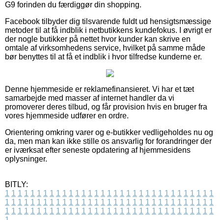
G9 forinden du færdiggør din shopping.
Facebook tilbyder dig tilsvarende fuldt ud hensigtsmæssige
metoder til at få indblik i netbutikkens kundefokus. I øvrigt er
der nogle butikker på nettet hvor kunder kan skrive en
omtale af virksomhedens service, hvilket på samme måde
bør benyttes til at få et indblik i hvor tilfredse kunderne er.
Denne hjemmeside er reklamefinansieret. Vi har et tæt
samarbejde med masser af internet handler da vi
promoverer deres tilbud, og får provision hvis en bruger fra
vores hjemmeside udfører en ordre.
Orientering omkring varer og e-butikker vedligeholdes nu og
da, men man kan ikke stille os ansvarlig for forandringer der
er iværksat efter seneste opdatering af hjemmesidens
oplysninger.
BITLY:
1
1
1
1
1
1
1
1
1
1
1
1
1
1
1
1
1
1
1
1
1
1
1
1
1
1
1
1
1
1
1
1
1
1
1
1
1
1
1
1
1
1
1
1
1
1
1
1
1
1
1
1
1
1
1
1
1
1
1
1
1
1
1
1
1
1
1
1
1
1
1
1
1
1
1
1
1
1
1
1
1
1
1
1
1
1
1
1
1
1
1
1
1
1
1
1
1
1
1
1