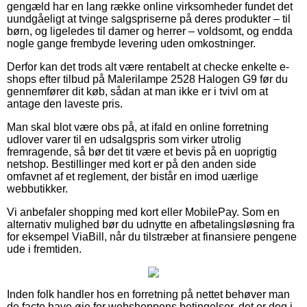
gengæld har en lang række online virksomheder fundet det
uundgåeligt at tvinge salgspriserne på deres produkter – til
børn, og ligeledes til damer og herrer – voldsomt, og endda
nogle gange frembyde levering uden omkostninger.
Derfor kan det trods alt være rentabelt at checke enkelte e-
shops efter tilbud på Malerilampe 2528 Halogen G9 før du
gennemfører dit køb, sådan at man ikke er i tvivl om at
antage den laveste pris.
Man skal blot være obs på, at ifald en online forretning
udlover varer til en udsalgspris som virker utrolig
fremragende, så bør det tit være et bevis på en uoprigtig
netshop. Bestillinger med kort er på den anden side
omfavnet af et reglement, der bistår en imod uærlige
webbutikker.
Vi anbefaler shopping med kort eller MobilePay. Som en
alternativ mulighed bør du udnytte en afbetalingsløsning fra
for eksempel ViaBill, når du tilstræber at finansiere pengene
ude i fremtiden.
Inden folk handler hos en forretning på nettet behøver man
de facto have øje for webshoppens betingelser, det er dog i