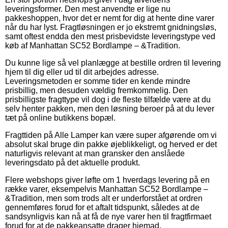
leveringsformer. Den mest anvendte er lige nu
pakkeshoppen, hvor det er nemt for dig at hente dine varer
når du har lyst. Fragtløsningen er jo ekstremt gnidningsløs,
samt oftest endda den mest prisbevidste leveringstype ved
køb af Manhattan SC52 Bordlampe – &Tradition.
Du kunne lige så vel planlægge at bestille ordren til levering
hjem til dig eller ud til dit arbejdes adresse.
Leveringsmetoden er somme tider en kende mindre
prisbillig, men desuden vældig fremkommelig. Den
prisbilligste fragttype vil dog i de fleste tilfælde være at du
selv henter pakken, men den løsning beroer på at du lever
tæt på online butikkens bopæl.
Fragttiden på Alle Lamper kan være super afgørende om vi
absolut skal bruge din pakke øjeblikkeligt, og herved er det
naturligvis relevant at man gransker den anslåede
leveringsdato på det aktuelle produkt.
Flere webshops giver løfte om 1 hverdags levering på en
række varer, eksempelvis Manhattan SC52 Bordlampe –
&Tradition, men som trods alt er underforstået at ordren
gennemføres forud for et aftalt tidspunkt, således at de
sandsynligvis kan nå at få de nye varer hen til fragtfirmaet
forud for at de pakkeansatte drager hjemad.