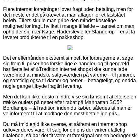
Flere internet forretninger lover fragt uden betaling, men for
det meste er det påkrævet at man aftager for et fastslået
beløb. Ellers skulle man gribe den mindst kostelige
mulighed for fragt, hvilket i mange tilfælde – uanset om man
opholder sig nær Køge, Haderslev eller Slangerup – er at få
leveret produkterne til en pakkeshop.
Det er efterhånden ekstremt simpelt for forbrugerne at søge
sig frem til priser hos forskellige e-handler, og til gengæld
har flertallet af &Tradition internet shops ikke kunne lade
være med at mindske salgsværdien på varerne – til juniorer,
og samtidig også til damer og herrer – betragteligt, og endda
nogle gange tilbyde fragtfri levering.
Men det kan ikke desto mindre vise sig lønsomt at efterse en
række outlets på nettet efter rabat på Manhattan SC52
Bordlampe – &Tradition inden du køber, således at man er
velinformeret til at modtage den mest betalelige pris.
Du må imidlertid ikke overse, at såfremt en internet shop
udlover deres varer til salg for en pris der virker ufattelig
tiltalende, så bør det tit være et faresignal om en bedragerisk