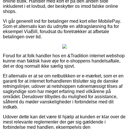
online butik. Handler med kort er på den anden side
inkluderet i et lovbud, der beskytter os imod falske online
shops.
Vi går generelt ind for betalinger med kort eller MobilePay.
Som et alternativ kan du udnytte en afdragsløsning fra for
eksempel ViaBill, forudsat du foretrækker at afbetale
betalingen over tid.
Forud for at folk handler hos en &Tradition internet webshop
kunne man faktisk have øje for e-shoppens handelsaftale,
det er dog normalt ikke særlig sjovt.
Et alternativ er at se om netbutikken er e-mærket, som er en
garanti for at internet forhandleren tilslutter sig de danske
retningslinjer, udover at netshoppen rutinemæssigt tilses af
sagkyndige som har meget erfaring med vilkårene på
området. Derudover tilbydes du mulighed for assistance,
såfremt du møder vanskeligheder i forbindelse med dit
indkøb.
Udover dette kan det være til hjælp at kunden er klar over de
mest relevante reglementer der gør sig gældende i
forbindelse med handlen, eksempelvis den