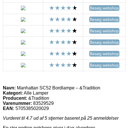
Besøg webshop
Besøg webshop
Besøg webshop
Besøg webshop
Besøg webshop
Besøg webshop
Navn:
Manhattan SC52 Bordlampe – &Tradition
Kategori:
Alle Lamper
Producent:
&Tradition
Varenummer:
83529529
EAN:
5705385020029
Vurderet til
4.7
ud af 5 stjerner baseret på
25
anmeldelser
En stor portion netshops giver i dag alverdens