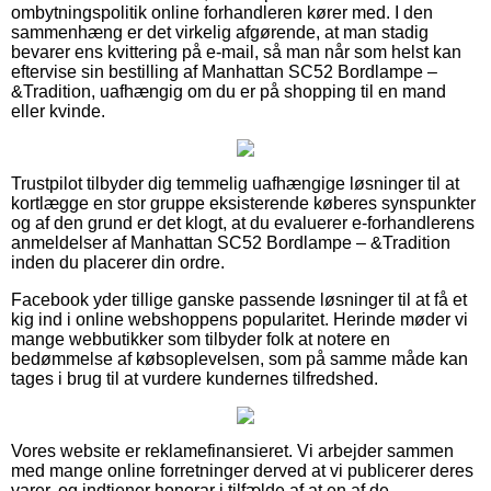
ombytningspolitik online forhandleren kører med. I den
sammenhæng er det virkelig afgørende, at man stadig
bevarer ens kvittering på e-mail, så man når som helst kan
eftervise sin bestilling af Manhattan SC52 Bordlampe –
&Tradition, uafhængig om du er på shopping til en mand
eller kvinde.
Trustpilot tilbyder dig temmelig uafhængige løsninger til at
kortlægge en stor gruppe eksisterende køberes synspunkter
og af den grund er det klogt, at du evaluerer e-forhandlerens
anmeldelser af Manhattan SC52 Bordlampe – &Tradition
inden du placerer din ordre.
Facebook yder tillige ganske passende løsninger til at få et
kig ind i online webshoppens popularitet. Herinde møder vi
mange webbutikker som tilbyder folk at notere en
bedømmelse af købsoplevelsen, som på samme måde kan
tages i brug til at vurdere kundernes tilfredshed.
Vores website er reklamefinansieret. Vi arbejder sammen
med mange online forretninger derved at vi publicerer deres
varer, og indtjener honorar i tilfælde af at en af de