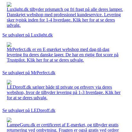
Luxlight.dk tilbyder prismatch og fri fragt på alle deres lamper.
Danskejet webshop med professionel kundeservice. Levering
sker typisk inden for 1-4 hverdage. Klik her for at se deres
udvalg.
Se udvalget på Luxlight.dk
MrPerfect.dk er en E-mærket webshop med dag-til-dag
levering fra deres danske lager. De har en rigtig flot score på
Trustpilot. Klik her for at se deres udvalg.
Se udvalget på MrPerfect.dk
LEDproff.dk sælger både til private og erhverv via deres
webshop, hvor de tilbyder levering på 1-3 hverdage. Klik her
for at se deres udvalg.
Se udvalget på LEDproff.dk
LampeGuru.dk er certificeret af E-mærket, og tilbyder gratis
returnering ved ombytning. Fragten er også gratis ved ordrer