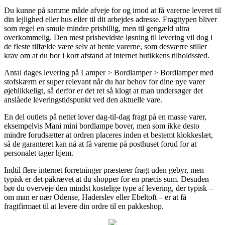
Du kunne på samme måde afveje for og imod at få varerne leveret til
din lejlighed eller hus eller til dit arbejdes adresse. Fragttypen bliver
som regel en smule mindre prisbillig, men til gengæld ultra
overkommelig. Den mest prisbevidste løsning til levering vil dog i
de fleste tilfælde være selv at hente varerne, som desværre stiller
krav om at du bor i kort afstand af internet butikkens tilholdssted.
Antal dages levering på Lamper > Bordlamper > Bordlamper med
stofskærm er super relevant når du har behov for dine nye varer
øjeblikkeligt, så derfor er det ret så klogt at man undersøger det
anslåede leveringstidspunkt ved den aktuelle vare.
En del outlets på nettet lover dag-til-dag fragt på en masse varer,
eksempelvis Mani mini bordlampe bover, men som ikke desto
mindre forudsætter at ordren placeres inden et bestemt klokkeslæt,
så de garanteret kan nå at få varerne på posthuset forud for at
personalet tager hjem.
Indtil flere internet forretninger præsterer fragt uden gebyr, men
typisk er det påkrævet at du shopper for en præcis sum. Desuden
bør du overveje den mindst kostelige type af levering, der typisk –
om man er nær Odense, Haderslev eller Ebeltoft – er at få
fragtfirmaet til at levere din ordre til en pakkeshop.