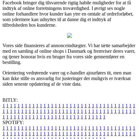
Facebook bringer dig tilsvarende rigtig habile muligheder for at få
indtryk af online forretningens troværdighed. I øvrigt ses nogle
online forhandlere hvor kunder kan ytre en omtale af ordreforløbet,
som ydermere kan udnyttes til at danne dig et indtryk af
tilfredsheden hos kunderne.
Vores side finansieres af annonceindtægter. Vi har tætte samarbejder
med en samling af online shops i Danmark og fremviser deres varer,
og tjener honorar hvis en bruger fra vores side gennemfører en
bestilling.
Orientering vedrørende varer og e-handler ajourføres tit, men man
kan ikke stille os ansvarlig for justeringer der muligvis er iværksat
siden seneste opdatering af de viste data.
BITLY:
1
1
1
1
1
1
1
1
1
1
1
1
1
1
1
1
1
1
1
1
1
1
1
1
1
1
1
1
1
1
1
1
1
1
1
1
1
1
1
1
1
1
1
1
1
1
1
1
1
1
1
1
1
1
1
1
1
1
1
1
1
1
1
1
1
1
1
1
1
1
1
1
1
1
1
1
1
1
1
1
1
1
1
1
1
1
1
1
1
1
1
1
1
1
1
1
1
1
1
1
SPOTIFY:
1
1
1
1
1
1
1
1
1
1
1
1
1
1
1
1
1
1
1
1
1
1
1
1
1
1
1
1
1
1
1
1
1
1
1
1
1
1
1
1
1
1
1
1
1
1
1
1
1
1
1
1
1
1
1
1
1
1
1
1
1
1
1
1
1
1
1
1
1
1
1
1