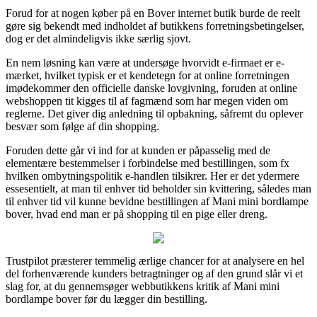
Forud for at nogen køber på en Bover internet butik burde de reelt
gøre sig bekendt med indholdet af butikkens forretningsbetingelser,
dog er det almindeligvis ikke særlig sjovt.
En nem løsning kan være at undersøge hvorvidt e-firmaet er e-
mærket, hvilket typisk er et kendetegn for at online forretningen
imødekommer den officielle danske lovgivning, foruden at online
webshoppen tit kigges til af fagmænd som har megen viden om
reglerne. Det giver dig anledning til opbakning, såfremt du oplever
besvær som følge af din shopping.
Foruden dette går vi ind for at kunden er påpasselig med de
elementære bestemmelser i forbindelse med bestillingen, som fx
hvilken ombytningspolitik e-handlen tilsikrer. Her er det ydermere
essesentielt, at man til enhver tid beholder sin kvittering, således man
til enhver tid vil kunne bevidne bestillingen af Mani mini bordlampe
bover, hvad end man er på shopping til en pige eller dreng.
Trustpilot præsterer temmelig ærlige chancer for at analysere en hel
del forhenværende kunders betragtninger og af den grund slår vi et
slag for, at du gennemsøger webbutikkens kritik af Mani mini
bordlampe bover før du lægger din bestilling.