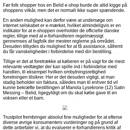
Før folk shopper hos en Belid e-shop burde de altid kigge på
shoppens vilkår, men det er normalt ikke super spændende.
En anden mulighed kan derfor være at undersøge om
internet selskabet er e-mærket, hvilket almindeligvis er en
indikator for at e-shoppen overholder de officielle danske
regler, tillige med at e-forhandleren regelmæssigt
gennemses af fagfolk der mestrer reglerne på området.
Desuden tilbydes du mulighed for at få assistance, såfremt
du får vanskeligheder i forbindelse med din bestilling.
Tillige er det at foretrække at køberen er på vagt for de mest
relevante vedtægter der kan spille ind i forbindelse med
handlen, til eksempel hvilken ombytningsrettighed
forretningen tilsikrer. Her er det desuden vigtigt, at man
stadig beholder sin faktura, således man til enhver tid vil
kunne bekræfte bestillingen af Manola Lysekrone (12) Satin
Messing – Belid, ligegyldigt om du skal købe gave til en
voksen eller et barn.
Trustpilot frembringer absolut fine muligheder for at efterse
diverse øvrige konsumenters vurderinger og på grund af
dette anbefaler vi, at du evaluerer e-forhandlerens kritik af