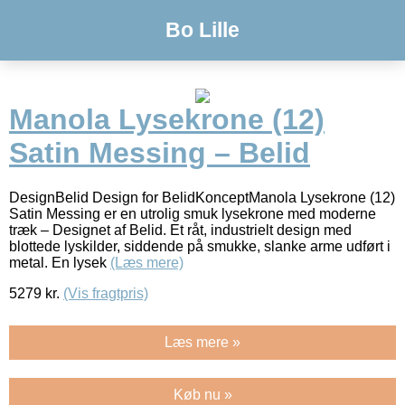
Bo Lille
Manola Lysekrone (12)
Satin Messing – Belid
DesignBelid Design for BelidKonceptManola Lysekrone (12)
Satin Messing er en utrolig smuk lysekrone med moderne
træk – Designet af Belid. Et råt, industrielt design med
blottede lyskilder, siddende på smukke, slanke arme udført i
metal. En lysek
(Læs mere)
5279
kr.
(Vis fragtpris)
Læs mere »
Køb nu »