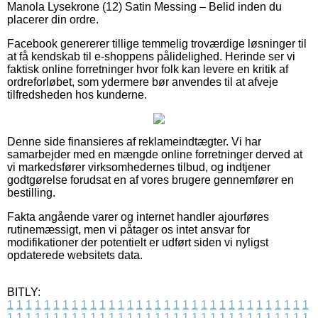
Manola Lysekrone (12) Satin Messing – Belid inden du
placerer din ordre.
Facebook genererer tillige temmelig troværdige løsninger til
at få kendskab til e-shoppens pålidelighed. Herinde ser vi
faktisk online forretninger hvor folk kan levere en kritik af
ordreforløbet, som ydermere bør anvendes til at afveje
tilfredsheden hos kunderne.
Denne side finansieres af reklameindtægter. Vi har
samarbejder med en mængde online forretninger derved at
vi markedsfører virksomhedernes tilbud, og indtjener
godtgørelse forudsat en af vores brugere gennemfører en
bestilling.
Fakta angående varer og internet handler ajourføres
rutinemæssigt, men vi påtager os intet ansvar for
modifikationer der potentielt er udført siden vi nyligst
opdaterede websitets data.
BITLY:
1
1
1
1
1
1
1
1
1
1
1
1
1
1
1
1
1
1
1
1
1
1
1
1
1
1
1
1
1
1
1
1
1
1
1
1
1
1
1
1
1
1
1
1
1
1
1
1
1
1
1
1
1
1
1
1
1
1
1
1
1
1
1
1
1
1