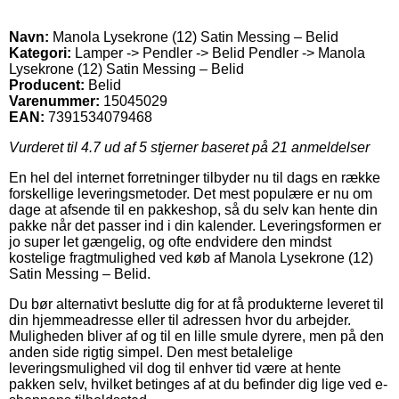
Navn:
Manola Lysekrone (12) Satin Messing – Belid
Kategori:
Lamper -> Pendler -> Belid Pendler -> Manola
Lysekrone (12) Satin Messing – Belid
Producent:
Belid
Varenummer:
15045029
EAN:
7391534079468
Vurderet til
4.7
ud af 5 stjerner baseret på
21
anmeldelser
En hel del internet forretninger tilbyder nu til dags en række
forskellige leveringsmetoder. Det mest populære er nu om
dage at afsende til en pakkeshop, så du selv kan hente din
pakke når det passer ind i din kalender. Leveringsformen er
jo super let gængelig, og ofte endvidere den mindst
kostelige fragtmulighed ved køb af Manola Lysekrone (12)
Satin Messing – Belid.
Du bør alternativt beslutte dig for at få produkterne leveret til
din hjemmeadresse eller til adressen hvor du arbejder.
Muligheden bliver af og til en lille smule dyrere, men på den
anden side rigtig simpel. Den mest betalelige
leveringsmulighed vil dog til enhver tid være at hente
pakken selv, hvilket betinges af at du befinder dig lige ved e-