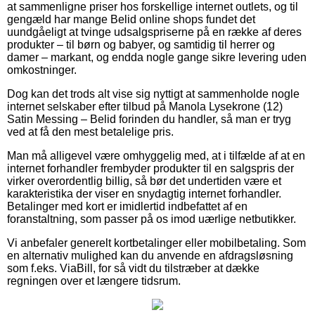
at sammenligne priser hos forskellige internet outlets, og til
gengæld har mange Belid online shops fundet det
uundgåeligt at tvinge udsalgspriserne på en række af deres
produkter – til børn og babyer, og samtidig til herrer og
damer – markant, og endda nogle gange sikre levering uden
omkostninger.
Dog kan det trods alt vise sig nyttigt at sammenholde nogle
internet selskaber efter tilbud på Manola Lysekrone (12)
Satin Messing – Belid forinden du handler, så man er tryg
ved at få den mest betalelige pris.
Man må alligevel være omhyggelig med, at i tilfælde af at en
internet forhandler frembyder produkter til en salgspris der
virker overordentlig billig, så bør det undertiden være et
karakteristika der viser en snydagtig internet forhandler.
Betalinger med kort er imidlertid indbefattet af en
foranstaltning, som passer på os imod uærlige netbutikker.
Vi anbefaler generelt kortbetalinger eller mobilbetaling. Som
en alternativ mulighed kan du anvende en afdragsløsning
som f.eks. ViaBill, for så vidt du tilstræber at dække
regningen over et længere tidsrum.