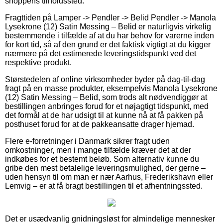
shoppens tilholdssted.
Fragttiden på Lamper -> Pendler -> Belid Pendler -> Manola
Lysekrone (12) Satin Messing – Belid er naturligvis virkelig
bestemmende i tilfælde af at du har behov for varerne inden
for kort tid, så af den grund er det faktisk vigtigt at du kigger
nærmere på det estimerede leveringstidspunkt ved det
respektive produkt.
Størstedelen af online virksomheder byder på dag-til-dag
fragt på en masse produkter, eksempelvis Manola Lysekrone
(12) Satin Messing – Belid, som trods alt nødvendiggør at
bestillingen anbringes forud for et nøjagtigt tidspunkt, med
det formål at de har udsigt til at kunne nå at få pakken på
posthuset forud for at de pakkeansatte drager hjemad.
Flere e-forretninger i Danmark sikrer fragt uden
omkostninger, men i mange tilfælde kræver det at der
indkøbes for et bestemt beløb. Som alternativ kunne du
gribe den mest betalelige leveringsmulighed, der gerne –
uden hensyn til om man er nær Aarhus, Frederikshavn eller
Lemvig – er at få bragt bestillingen til et afhentningssted.
Det er usædvanlig gnidningsløst for almindelige mennesker