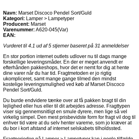
Navn:
Marset Discoco Pendel Sort/Guld
Kategori:
Lamper > Lampetyper
Producent:
Marset
Varenummer:
A620-045(Var)
EAN:
Vurderet til
4.1
ud af 5 stjerner baseret på
31
anmeldelser
En stor portion internet outlets udlover nu til dags mange
forskellige leveringsmåder. En der er meget anvendt er
efterhånden pakkeshops, hvor det er nemt for dig at hente
dine varer når du har tid. Fragtmetoden er jo rigtig
ukompliceret, samt mange gange tilmed den mindst
kostelige leveringsmulighed ved køb af Marset Discoco
Pendel Sort/Guld.
Du burde endvidere tænke over at få pakken bragt til din
lejlighed eller hus eller til dit arbejdes adresse. Fragttypen
viser sig gennemsnitligt en smule dyrere, men lige så vel
virkelig simpel. Den mest prisbevidste form for fragt vil dog til
enhver tid være at du selv henter varerne, som jo kræver at
du bor i kort afstand af internet selskabets tilholdssted.
Fragtperioden på Lamper > Lampetyper kan i nogle tilfælde