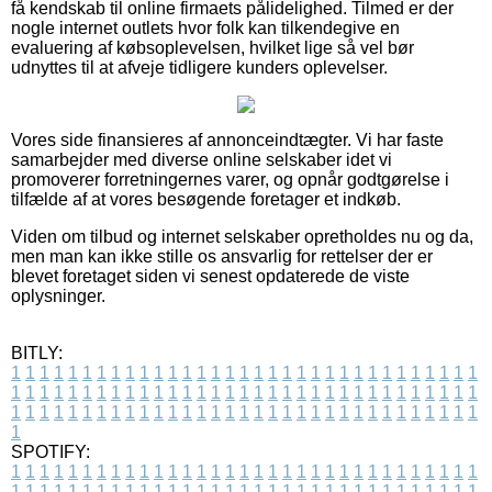
få kendskab til online firmaets pålidelighed. Tilmed er der
nogle internet outlets hvor folk kan tilkendegive en
evaluering af købsoplevelsen, hvilket lige så vel bør
udnyttes til at afveje tidligere kunders oplevelser.
Vores side finansieres af annonceindtægter. Vi har faste
samarbejder med diverse online selskaber idet vi
promoverer forretningernes varer, og opnår godtgørelse i
tilfælde af at vores besøgende foretager et indkøb.
Viden om tilbud og internet selskaber opretholdes nu og da,
men man kan ikke stille os ansvarlig for rettelser der er
blevet foretaget siden vi senest opdaterede de viste
oplysninger.
BITLY:
1
1
1
1
1
1
1
1
1
1
1
1
1
1
1
1
1
1
1
1
1
1
1
1
1
1
1
1
1
1
1
1
1
1
1
1
1
1
1
1
1
1
1
1
1
1
1
1
1
1
1
1
1
1
1
1
1
1
1
1
1
1
1
1
1
1
1
1
1
1
1
1
1
1
1
1
1
1
1
1
1
1
1
1
1
1
1
1
1
1
1
1
1
1
1
1
1
1
1
1
SPOTIFY:
1
1
1
1
1
1
1
1
1
1
1
1
1
1
1
1
1
1
1
1
1
1
1
1
1
1
1
1
1
1
1
1
1
1
1
1
1
1
1
1
1
1
1
1
1
1
1
1
1
1
1
1
1
1
1
1
1
1
1
1
1
1
1
1
1
1