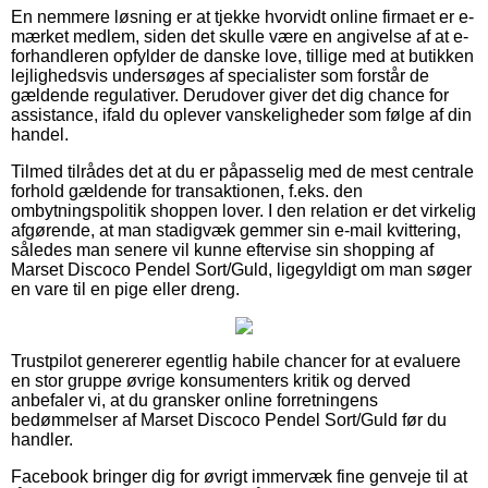
En nemmere løsning er at tjekke hvorvidt online firmaet er e-
mærket medlem, siden det skulle være en angivelse af at e-
forhandleren opfylder de danske love, tillige med at butikken
lejlighedsvis undersøges af specialister som forstår de
gældende regulativer. Derudover giver det dig chance for
assistance, ifald du oplever vanskeligheder som følge af din
handel.
Tilmed tilrådes det at du er påpasselig med de mest centrale
forhold gældende for transaktionen, f.eks. den
ombytningspolitik shoppen lover. I den relation er det virkelig
afgørende, at man stadigvæk gemmer sin e-mail kvittering,
således man senere vil kunne eftervise sin shopping af
Marset Discoco Pendel Sort/Guld, ligegyldigt om man søger
en vare til en pige eller dreng.
Trustpilot genererer egentlig habile chancer for at evaluere
en stor gruppe øvrige konsumenters kritik og derved
anbefaler vi, at du gransker online forretningens
bedømmelser af Marset Discoco Pendel Sort/Guld før du
handler.
Facebook bringer dig for øvrigt immervæk fine genveje til at