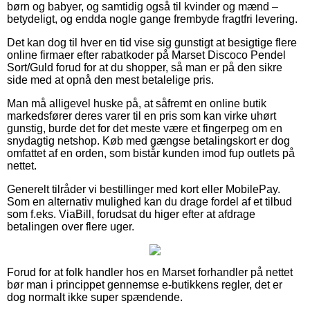
børn og babyer, og samtidig også til kvinder og mænd –
betydeligt, og endda nogle gange frembyde fragtfri levering.
Det kan dog til hver en tid vise sig gunstigt at besigtige flere
online firmaer efter rabatkoder på Marset Discoco Pendel
Sort/Guld forud for at du shopper, så man er på den sikre
side med at opnå den mest betalelige pris.
Man må alligevel huske på, at såfremt en online butik
markedsfører deres varer til en pris som kan virke uhørt
gunstig, burde det for det meste være et fingerpeg om en
snydagtig netshop. Køb med gængse betalingskort er dog
omfattet af en orden, som bistår kunden imod fup outlets på
nettet.
Generelt tilråder vi bestillinger med kort eller MobilePay.
Som en alternativ mulighed kan du drage fordel af et tilbud
som f.eks. ViaBill, forudsat du higer efter at afdrage
betalingen over flere uger.
Forud for at folk handler hos en Marset forhandler på nettet
bør man i princippet gennemse e-butikkens regler, det er
dog normalt ikke super spændende.