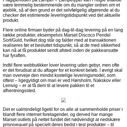
være temmelig bestemmende om du mangler ordren om et
øjeblik, så af den grund er det selvfølgelig afgørende at du
checker det estimerede leveringstidspunkt ved det aktuelle
produkt.
Flere online firmaer byder på dag-til-dag levering på en lang
række produkter, eksempelvis Marset Discoco Pendel
Sort/Guld, hvilket dog står og falder med at transaktionen
realiseres før et besluttet tidspunkt, så at de med sikkerhed
kan nå at få produktet sendt afsted inden de pakkeansatte
har fyraften.
Indtil flere webbutikker lover levering uden gebyr, men ofte
er det forudsat at du aftager for et konkret beløb. I øvrigt skal
man overveje den mindst kostelige leveringsmodel, som
oftest – ligegyldigt om man er ved Hørsholm, Nakskov eller
Lemvig – er at få dem til at levere pakken til et
afhentningssted.
Det er ualmindeligt ligetil for os alle at sammenholde priser i
blandt flere internet foretagender, og derved har mange
Marset outlets på nettet fundet det nødvendigt at nedskære
prisniveauet på specielt deres bedst i test produkter – til