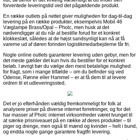
forventede leveringstid ved det pågældende produkt.
En række outlets på nettet giver muligheden for dag-til-dag
levering på en række produkter, eksempelvis Mobil 46
Væglampe Brass/Opal – Pholc, men husk at det
nødvendiggør at du når at bestille forud for et konkret
klokkeslæt, således at de højst sandsynligt kan nå at få
varerne ud af døren forinden logistikmedarbejderne får fri.
Nogle online outlets garanterer levering uden gebyr, men for
det meste gælder det kun hvis du bestiller for et konkret
beløb. I øvrigt bør du vælge den mest betalelige mulighed
for fragt, som i mange tilfælde – om du befinder sig ved
Odense, Rønne eller Hammel – er at få dem til at levere
ordren til et udleveringssted.
Det er jo efterhånden vældig fremkommeligt for folk at
analysere priser på diverse internet forretninger, og for det
har masser af Pholc internet virksomheder været tvunget til
at sænke prisniveauet på en række af deres produkter – til
piger og drenge, men også til mænd og kvinder – helt i bund,
og endda nogle gange garantere fragtfri levering.