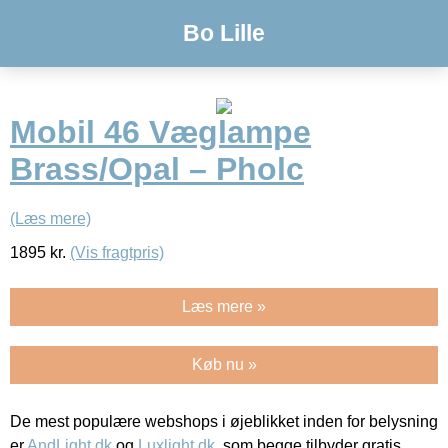
Bo Lille
Mobil 46 Væglampe
Brass/Opal – Pholc
(Læs mere)
1895
kr.
(Vis fragtpris)
Læs mere »
Køb nu »
De mest populære webshops i øjeblikket inden for belysning
er
AndLight.dk
og
Luxlight.dk
, som begge tilbyder gratis