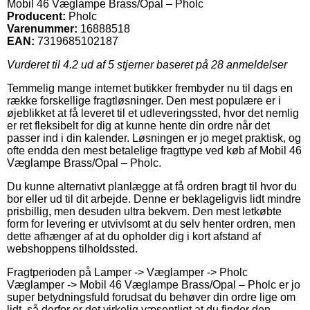
Mobil 46 Væglampe Brass/Opal – Pholc
Producent:
Pholc
Varenummer:
16888518
EAN:
7319685102187
Vurderet til
4.2
ud af 5 stjerner baseret på
28
anmeldelser
Temmelig mange internet butikker frembyder nu til dags en
række forskellige fragtløsninger. Den mest populære er i
øjeblikket at få leveret til et udleveringssted, hvor det nemlig
er ret fleksibelt for dig at kunne hente din ordre når det
passer ind i din kalender. Løsningen er jo meget praktisk, og
ofte endda den mest betalelige fragttype ved køb af Mobil 46
Væglampe Brass/Opal – Pholc.
Du kunne alternativt planlægge at få ordren bragt til hvor du
bor eller ud til dit arbejde. Denne er beklageligvis lidt mindre
prisbillig, men desuden ultra bekvem. Den mest letkøbte
form for levering er utvivlsomt at du selv henter ordren, men
dette afhænger af at du opholder dig i kort afstand af
webshoppens tilholdssted.
Fragtperioden på Lamper -> Væglamper -> Pholc
Væglamper -> Mobil 46 Væglampe Brass/Opal – Pholc er jo
super betydningsfuld forudsat du behøver din ordre lige om
lidt, så derfor er det virkelig væsentligt at du finder den