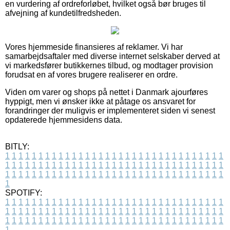
en vurdering af ordreforløbet, hvilket også bør bruges til
afvejning af kundetilfredsheden.
Vores hjemmeside finansieres af reklamer. Vi har
samarbejdsaftaler med diverse internet selskaber derved at
vi markedsfører butikkernes tilbud, og modtager provision
forudsat en af vores brugere realiserer en ordre.
Viden om varer og shops på nettet i Danmark ajourføres
hyppigt, men vi ønsker ikke at påtage os ansvaret for
forandringer der muligvis er implementeret siden vi senest
opdaterede hjemmesidens data.
BITLY:
1
1
1
1
1
1
1
1
1
1
1
1
1
1
1
1
1
1
1
1
1
1
1
1
1
1
1
1
1
1
1
1
1
1
1
1
1
1
1
1
1
1
1
1
1
1
1
1
1
1
1
1
1
1
1
1
1
1
1
1
1
1
1
1
1
1
1
1
1
1
1
1
1
1
1
1
1
1
1
1
1
1
1
1
1
1
1
1
1
1
1
1
1
1
1
1
1
1
1
1
SPOTIFY:
1
1
1
1
1
1
1
1
1
1
1
1
1
1
1
1
1
1
1
1
1
1
1
1
1
1
1
1
1
1
1
1
1
1
1
1
1
1
1
1
1
1
1
1
1
1
1
1
1
1
1
1
1
1
1
1
1
1
1
1
1
1
1
1
1
1
1
1
1
1
1
1
1
1
1
1
1
1
1
1
1
1
1
1
1
1
1
1
1
1
1
1
1
1
1
1
1
1
1
1