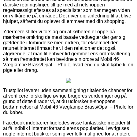
danske retningslinjer, tillige med at netshoppen
regelmæssigt efterses af specialister som har megen viden
om vilkårene på området. Det giver dig anledning til at blive
hjulpet, såfremt du oplever dilemmaer med din shopping.
Ydermere stiller vi forslag om at køberen er oppe på
mærkerne omkring de mest basale vedtægter der gør sig
gældende i forbindelse med ordren, for eksempel den
returret internet firmaet har. I den relation er det også
afgørende, at man til enhver tid gemmer ens ordrekvittering,
så man fremadrettet kan bevidne sin ordre af Mobil 46
Væglampe Brass/Opal – Pholc, hvad end du skal købe til en
pige eller dreng.
Trustpilot leverer uden sammenligning tiltalende chancer for
at verificere forskellige øvrige brugeres vurderinger og på
grund af dette tilråder vi, at du udforsker e-shoppens
bedømmelser af Mobil 46 Væglampe Brass/Opal – Pholc før
du køber.
Facebook indebærer ligeledes visse fantastiske metoder til
at få indblik i internet forhandlerens popularitet. I øvrigt ses
nogle internet butikker som giver folk mulighed for at notere