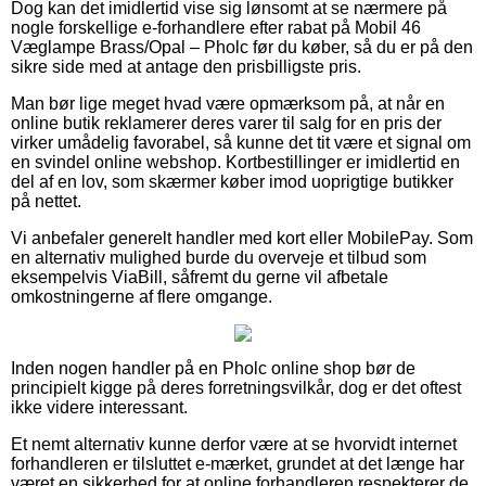
Dog kan det imidlertid vise sig lønsomt at se nærmere på
nogle forskellige e-forhandlere efter rabat på Mobil 46
Væglampe Brass/Opal – Pholc før du køber, så du er på den
sikre side med at antage den prisbilligste pris.
Man bør lige meget hvad være opmærksom på, at når en
online butik reklamerer deres varer til salg for en pris der
virker umådelig favorabel, så kunne det tit være et signal om
en svindel online webshop. Kortbestillinger er imidlertid en
del af en lov, som skærmer køber imod uoprigtige butikker
på nettet.
Vi anbefaler generelt handler med kort eller MobilePay. Som
en alternativ mulighed burde du overveje et tilbud som
eksempelvis ViaBill, såfremt du gerne vil afbetale
omkostningerne af flere omgange.
Inden nogen handler på en Pholc online shop bør de
principielt kigge på deres forretningsvilkår, dog er det oftest
ikke videre interessant.
Et nemt alternativ kunne derfor være at se hvorvidt internet
forhandleren er tilsluttet e-mærket, grundet at det længe har
været en sikkerhed for at online forhandleren respekterer de