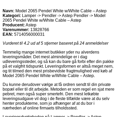
Navn:
Model 2065 Pendel White w/White Cable – Astep
Kategori:
Lamper -> Pendler -> Astep Pendler -> Model
2065 Pendel White w/White Cable – Astep
Producent:
Astep
Varenummer:
13828766
EAN:
5714056000031
Vurderet til
4.2
ud af 5 stjerner baseret på
24
anmeldelser
Temmelig mange internet butikker yder nu alverdens
leveringsmåder. Det mest almindelige er i dag
udleveringssteder, og så kan du bare gå forbi efter din pakke
på et valgfrit tidspunkt. Leveringsformen er altså meget nem,
og tit tilmed den mest prisbevidste fragtmulighed ved køb af
Model 2065 Pendel White w/White Cable – Astep.
Du kunne derudover vælge at få ordren sendt til din private
bopæl eller til dit arbejde. Metoden er som regel en sjat mere
pebret, men også super smertefri. Den mest letkøbte
leveringsudgave vil dog i de fleste tilfælde være at du selv
henter produkterne, som jo afhænger af at du bor i
nærheden af online firmaets tilholdssted.
Leveringsdygtigheden på Lamper -> Pendler -> Astep