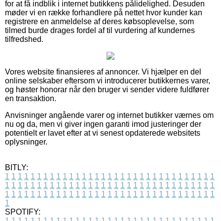
for at få indblik i internet butikkens pålidelighed. Desuden
møder vi en række forhandlere på nettet hvor kunder kan
registrere en anmeldelse af deres købsoplevelse, som
tilmed burde drages fordel af til vurdering af kundernes
tilfredshed.
Vores website finansieres af annoncer. Vi hjælper en del
online selskaber eftersom vi introducerer butikkernes varer,
og høster honorar når den bruger vi sender videre fuldfører
en transaktion.
Anvisninger angående varer og internet butikker værnes om
nu og da, men vi giver ingen garanti imod justeringer der
potentielt er lavet efter at vi senest opdaterede websitets
oplysninger.
BITLY:
1
1
1
1
1
1
1
1
1
1
1
1
1
1
1
1
1
1
1
1
1
1
1
1
1
1
1
1
1
1
1
1
1
1
1
1
1
1
1
1
1
1
1
1
1
1
1
1
1
1
1
1
1
1
1
1
1
1
1
1
1
1
1
1
1
1
1
1
1
1
1
1
1
1
1
1
1
1
1
1
1
1
1
1
1
1
1
1
1
1
1
1
1
1
1
1
1
1
1
1
SPOTIFY:
1
1
1
1
1
1
1
1
1
1
1
1
1
1
1
1
1
1
1
1
1
1
1
1
1
1
1
1
1
1
1
1
1