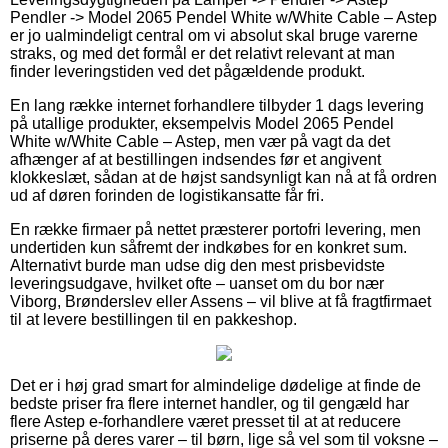
Pendler -> Model 2065 Pendel White w/White Cable – Astep
er jo ualmindeligt central om vi absolut skal bruge varerne
straks, og med det formål er det relativt relevant at man
finder leveringstiden ved det pågældende produkt.
En lang række internet forhandlere tilbyder 1 dags levering
på utallige produkter, eksempelvis Model 2065 Pendel
White w/White Cable – Astep, men vær på vagt da det
afhænger af at bestillingen indsendes før et angivent
klokkeslæt, sådan at de højst sandsynligt kan nå at få ordren
ud af døren forinden de logistikansatte får fri.
En række firmaer på nettet præsterer portofri levering, men
undertiden kun såfremt der indkøbes for en konkret sum.
Alternativt burde man udse dig den mest prisbevidste
leveringsudgave, hvilket ofte – uanset om du bor nær
Viborg, Brønderslev eller Assens – vil blive at få fragtfirmaet
til at levere bestillingen til en pakkeshop.
Det er i høj grad smart for almindelige dødelige at finde de
bedste priser fra flere internet handler, og til gengæld har
flere Astep e-forhandlere været presset til at at reducere
priserne på deres varer – til børn, lige så vel som til voksne –