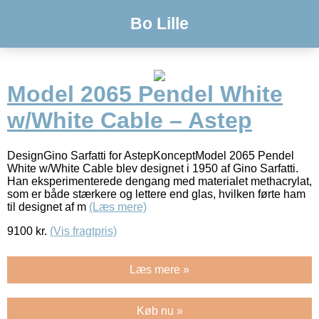
Bo Lille
Model 2065 Pendel White
w/White Cable – Astep
DesignGino Sarfatti for AstepKonceptModel 2065 Pendel
White w/White Cable blev designet i 1950 af Gino Sarfatti.
Han eksperimenterede dengang med materialet methacrylat,
som er både stærkere og lettere end glas, hvilken førte ham
til designet af m
(Læs mere)
9100
kr.
(Vis fragtpris)
Læs mere »
Køb nu »