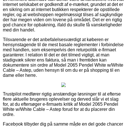
internet selskabet er godkendt af e-mærket, grundet at det er
en sikring om at internet butikken respekterer de opstillede
regler, og at webshoppen regelmæssigt tilses af sagkyndige
der har megen viden om lovene på området. Det er en rigtig
god chance for opbakning, ifald du skulle få vanskeligheder
med din handel.
Tilsvarende er det anbefalelsesværdigt at køberen er
hensynstagende til de mest basale reglementer i forbindelse
med handlen, som eksempelvis den returpolitik e-firmaet
garanterer. I relation til det er det tilmed vigtigt, at man
stadigvæk sikrer ens faktura, så man i fremtiden kan
dokumentere sin ordre af Model 2065 Pendel White w/White
Cable – Astep, uden hensyn til om du er på shopping til en
dame eller herre.
Trustpilot medfører rigtig anstændige løsninger til at efterse
flere aktuelle brugeres oplevelser og derved slår vi et slag
for, at du eftersøger e-firmaets kritik af Model 2065 Pendel
White w/White Cable – Astep forud for at du placerer din
ordre.
Facebook tilbyder dig på samme måde en del gode chancer