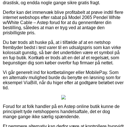
drastisk, og endda nogle gange sikre gratis fragt.
Derfor kan det immervæk blive profitabelt at prøve indtil flere
internet webshops efter rabat på Model 2065 Pendel White
w/White Cable – Astep forud for at du gennemfører din
bestilling, således at man er tryg ved at antage den
prisbilligste pris.
Du bør trods alt huske på, at i tilfælde af at en netshop
frembyder bedst i test varer til en udsalgspris som kan virke
kolossalt gunstig, så bør det undertiden være et symbol på
en fup butik. Kortkøb er trods alt en del af et regelsæt, som
begunstiger dig som køber overfor fup firmaer på nettet.
Vi går generelt ind for kortbetalinger eller MobilePay. Som
en alternativ mulighed burde du benytte en løsning som for
eksempel ViaBill, når du higer efter at godtgøre beløbet over
tid.
Forud for at folk handler på en Astep online butik kunne de
principielt tyde netshoppens handelsaftale, det er dog
mange gange ikke særlig spændende.
Et nemmere alternativ kan derfor være at kontrollere hvorvidt