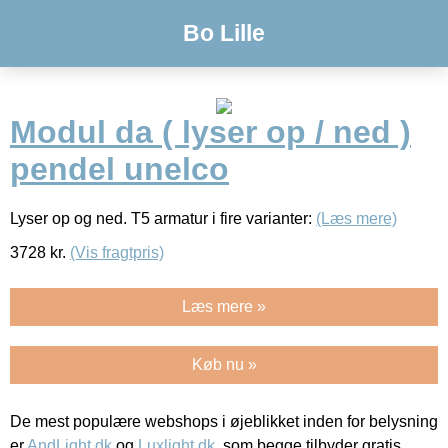
Bo Lille
Modul da ( lyser op / ned )
pendel unelco
Lyser op og ned. T5 armatur i fire varianter:
(Læs mere)
3728
kr.
(Vis fragtpris)
Læs mere »
Køb nu »
De mest populære webshops i øjeblikket inden for belysning
er
AndLight.dk
og
Luxlight.dk
, som begge tilbyder gratis