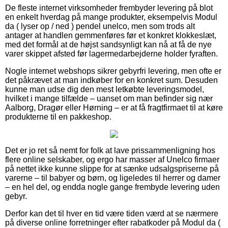
De fleste internet virksomheder frembyder levering på blot
en enkelt hverdag på mange produkter, eksempelvis Modul
da ( lyser op / ned ) pendel unelco, men som trods alt
antager at handlen gemmenføres før et konkret klokkeslæt,
med det formål at de højst sandsynligt kan nå at få de nye
varer skippet afsted før lagermedarbejderne holder fyraften.
Nogle internet webshops sikrer gebyrfri levering, men ofte er
det påkrævet at man indkøber for en konkret sum. Desuden
kunne man udse dig den mest letkøbte leveringsmodel,
hvilket i mange tilfælde – uanset om man befinder sig nær
Aalborg, Dragør eller Hørning – er at få fragtfirmaet til at køre
produkterne til en pakkeshop.
Det er jo ret så nemt for folk at lave prissammenligning hos
flere online selskaber, og ergo har masser af Unelco firmaer
på nettet ikke kunne slippe for at sænke udsalgspriserne på
varerne – til babyer og børn, og ligeledes til herrer og damer
– en hel del, og endda nogle gange frembyde levering uden
gebyr.
Derfor kan det til hver en tid være tiden værd at se nærmere
på diverse online forretninger efter rabatkoder på Modul da (