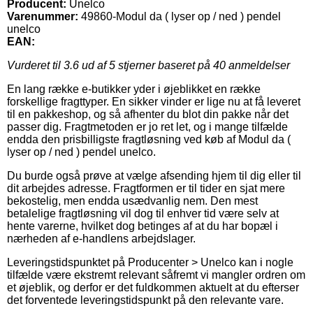
Producent:
Unelco
Varenummer:
49860-Modul da ( lyser op / ned ) pendel
unelco
EAN:
Vurderet til
3.6
ud af 5 stjerner baseret på
40
anmeldelser
En lang række e-butikker yder i øjeblikket en række
forskellige fragttyper. En sikker vinder er lige nu at få leveret
til en pakkeshop, og så afhenter du blot din pakke når det
passer dig. Fragtmetoden er jo ret let, og i mange tilfælde
endda den prisbilligste fragtløsning ved køb af Modul da (
lyser op / ned ) pendel unelco.
Du burde også prøve at vælge afsending hjem til dig eller til
dit arbejdes adresse. Fragtformen er til tider en sjat mere
bekostelig, men endda usædvanlig nem. Den mest
betalelige fragtløsning vil dog til enhver tid være selv at
hente varerne, hvilket dog betinges af at du har bopæl i
nærheden af e-handlens arbejdslager.
Leveringstidspunktet på Producenter > Unelco kan i nogle
tilfælde være ekstremt relevant såfremt vi mangler ordren om
et øjeblik, og derfor er det fuldkommen aktuelt at du efterser
det forventede leveringstidspunkt på den relevante vare.