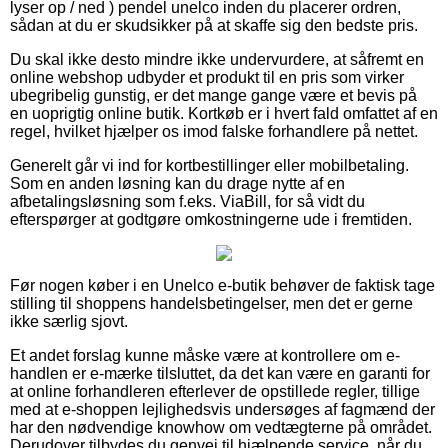
lyser op / ned ) pendel unelco inden du placerer ordren,
sådan at du er skudsikker på at skaffe sig den bedste pris.
Du skal ikke desto mindre ikke undervurdere, at såfremt en
online webshop udbyder et produkt til en pris som virker
ubegribelig gunstig, er det mange gange være et bevis på
en uoprigtig online butik. Kortkøb er i hvert fald omfattet af en
regel, hvilket hjælper os imod falske forhandlere på nettet.
Generelt går vi ind for kortbestillinger eller mobilbetaling.
Som en anden løsning kan du drage nytte af en
afbetalingsløsning som f.eks. ViaBill, for så vidt du
efterspørger at godtgøre omkostningerne ude i fremtiden.
Før nogen køber i en Unelco e-butik behøver de faktisk tage
stilling til shoppens handelsbetingelser, men det er gerne
ikke særlig sjovt.
Et andet forslag kunne måske være at kontrollere om e-
handlen er e-mærke tilsluttet, da det kan være en garanti for
at online forhandleren efterlever de opstillede regler, tillige
med at e-shoppen lejlighedsvis undersøges af fagmænd der
har den nødvendige knowhow om vedtægterne på området.
Derudover tilbydes du genvej til hjælpende service, når du