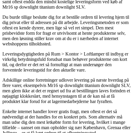
samt oftest endda den mindst kostelige leveringsform ved køb af
Mr16 sp downlight titanium downlight SLV.
Du burde tillige beslutte dig for at bestille ordren til levering hjem til
dig privat eller til adressen på dit arbejde. Leveringsmetoden er som
oftest en kende dyrere, men lige så vel ret simpel. Den mest
prisbevidste form for fragt er utvivlsomt at hente produkterne selv,
men den løsning stiller krav om at du er i nærheden af internet
webshoppens tilholdssted.
Leveringsdygtigheden på Rum > Kontor > Loftlamper til indbyg er
virkelig betydningsfuld forudsat man behøver produkterne om kort
tid, og derfor er det ret så fornuftigt at man undersøger den
forventede leveringstid for den aktuelle vare.
Adskillige online forretninger udlover levering på næste hverdag på
flere varer, eksempelvis Mr16 sp downlight titanium downlight SLV,
men glem ikke at det er regnet ud fra at bestillingen laves forinden et
nøjagtigt klokkeslæt, med hensynstagen til at de kan nå at få
produktet klar forud for at lagermedarbejderne har fyraften.
Enkelte internet handler lover gratis fragt, men oftest er det så
nødvendigt at der handles for en konkret pris. Som alternativ må
man udse dig den mest letkøbte form for levering, hvilket i mange
tilfælde – uanset om man opholder sig nær København, Grenaa eller
Jyllinge – er at få kørt ordren til et afhentningssted.