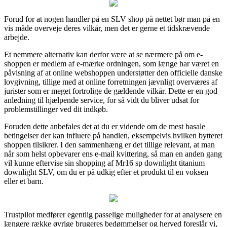
Forud for at nogen handler på en SLV shop på nettet bør man på en
vis måde overveje deres vilkår, men det er gerne et tidskrævende
arbejde.
Et nemmere alternativ kan derfor være at se nærmere på om e-
shoppen er medlem af e-mærke ordningen, som længe har været en
påvisning af at online webshoppen understøtter den officielle danske
lovgivning, tillige med at online forretningen jævnligt overværes af
jurister som er meget fortrolige de gældende vilkår. Dette er en god
anledning til hjælpende service, for så vidt du bliver udsat for
problemstillinger ved dit indkøb.
Foruden dette anbefales det at du er vidende om de mest basale
betingelser der kan influere på handlen, eksempelvis hvilken bytteret
shoppen tilsikrer. I den sammenhæng er det tillige relevant, at man
når som helst opbevarer ens e-mail kvittering, så man en anden gang
vil kunne eftervise sin shopping af Mr16 sp downlight titanium
downlight SLV, om du er på udkig efter et produkt til en voksen
eller et barn.
Trustpilot medfører egentlig passelige muligheder for at analysere en
længere række øvrige brugeres bedømmelser og herved foreslår vi,