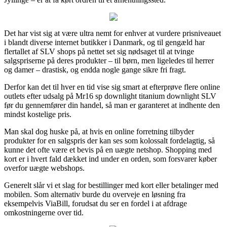
Det har vist sig at være ultra nemt for enhver at vurdere prisniveauet
i blandt diverse internet butikker i Danmark, og til gengæld har
flertallet af SLV shops på nettet set sig nødsaget til at tvinge
salgspriserne på deres produkter – til børn, men ligeledes til herrer
og damer – drastisk, og endda nogle gange sikre fri fragt.
Derfor kan det til hver en tid vise sig smart at efterprøve flere online
outlets efter udsalg på Mr16 sp downlight titanium downlight SLV
før du gennemfører din handel, så man er garanteret at indhente den
mindst kostelige pris.
Man skal dog huske på, at hvis en online forretning tilbyder
produkter for en salgspris der kan ses som kolossalt fordelagtig, så
kunne det ofte være et bevis på en uægte netshop. Shopping med
kort er i hvert fald dækket ind under en orden, som forsvarer køber
overfor uægte webshops.
Generelt slår vi et slag for bestillinger med kort eller betalinger med
mobilen. Som alternativ burde du overveje en løsning fra
eksempelvis ViaBill, forudsat du ser en fordel i at afdrage
omkostningerne over tid.