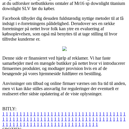
at du udforsker netbutikkens omtaler af Mr16 sp downlight titanium
downlight SLV før du køber.
Facebook tilbyder dig desuden fuldstændig nyttige metoder til at få
indsigt i e-forretningens pålidelighed. Derudover ses en række
forretninger på nettet hvor folk kan ytre en evaluering af
købsoplevelsen, som også må benyttes til at tage stilling til hvor
tilfredse kunderne er.
Denne side er finansieret ved hjælp af reklamer. Vi har faste
samarbejder med en mængde butikker på nettet hvor vi introducerer
firmaernes produkter, og modtager provision hvis en af de
besøgende på vores hjemmeside fuldfører en bestilling.
Anvisninger om tilbud og online firmaer værnes om fra tid til anden,
men vi kan ikke stilles ansvarlig for reguleringer der eventuelt er
realiseret efter sidste opdatering af de viste oplysninger.
BITLY:
1
1
1
1
1
1
1
1
1
1
1
1
1
1
1
1
1
1
1
1
1
1
1
1
1
1
1
1
1
1
1
1
1
1
1
1
1
1
1
1
1
1
1
1
1
1
1
1
1
1
1
1
1
1
1
1
1
1
1
1
1
1
1
1
1
1
1
1
1
1
1
1
1
1
1
1
1
1
1
1
1
1
1
1
1
1
1
1
1
1
1
1
1
1
1
1
1
1
1
1