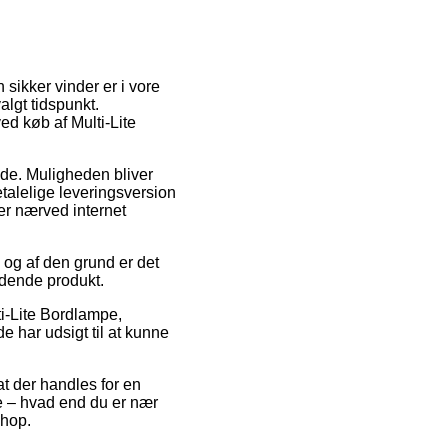
sikker vinder er i vore
algt tidspunkt.
ed køb af Multi-Lite
bejde. Muligheden bliver
talelige leveringsversion
er nærved internet
 og af den grund er det
ldende produkt.
ti-Lite Bordlampe,
de har udsigt til at kunne
at der handles for en
de – hvad end du er nær
shop.