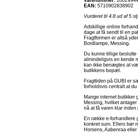
Varenummer:
1002994
EAN:
5710902838902
Vurderet til
4.8
ud af 5 st
Adskillige online forhand
dage at få sendt til en p
Fragtformen er altså yder
Bordlampe, Messing.
Du kunne tillige beslutte 
almindeligvis en kende m
kan ikke benægtes at vær
butikkens bopæl.
Fragttiden på GUBI er sær
forholdsvis centralt at 
Mange internet butikker g
Messing, hvilket antager a
nå at få varen klar inde
En række e-forhandlere ga
konkret sum. Ellers bør 
Horsens, Aabenraa eller B