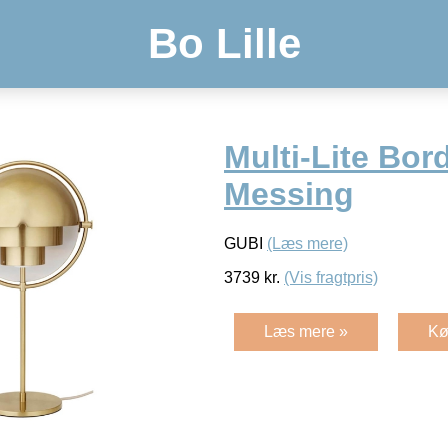
Bo Lille
Multi-Lite Bor
Messing
GUBI
(Læs mere)
3739
kr.
(Vis fragtpris)
Læs mere »
Kø