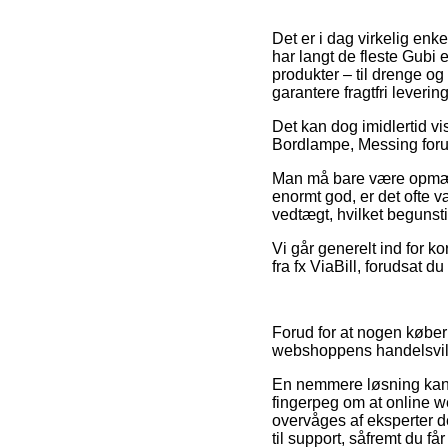
Det er i dag virkelig enkel
har langt de fleste Gubi
produkter – til drenge o
garantere fragtfri levering
Det kan dog imidlertid vi
Bordlampe, Messing forud
Man må bare være opmærks
enormt god, er det ofte 
vedtægt, hvilket begunst
Vi går generelt ind for k
fra fx ViaBill, forudsat 
Forud for at nogen køber
webshoppens handelsvilkå
En nemmere løsning kan væ
fingerpeg om at online web
overvåges af eksperter 
til support, såfremt du f