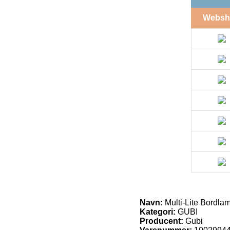
Websh
Navn:
Multi-Lite Bordla
Kategori:
GUBI
Producent:
Gubi