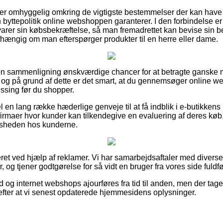
du er omhyggelig omkring de vigtigste bestemmelser der kan have
byttepolitik online webshoppen garanterer. I den forbindelse er
rer sin købsbekræftelse, så man fremadrettet kan bevise sin best
ængig om man efterspørger produkter til en herre eller dame.
uden sammenligning ønskværdige chancer for at betragte ganske
 og på grund af dette er det smart, at du gennemsøger online 
ssing før du shopper.
 en lang række hæderlige genveje til at få indblik i e-butikkens
t firmaer hvor kunder kan tilkendegive en evaluering af deres kø
fredsheden hos kunderne.
ret ved hjælp af reklamer. Vi har samarbejdsaftaler med diverse 
, og tjener godtgørelse for så vidt en bruger fra vores side fuldfø
d og internet webshops ajourføres fra tid til anden, men der tages
 efter at vi senest opdaterede hjemmesidens oplysninger.