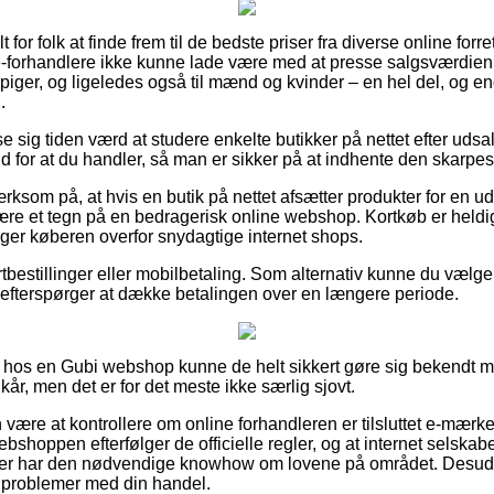
t for folk at finde frem til de bedste priser fra diverse online forr
 e-forhandlere ikke kunne lade være med at presse salgsværdie
g piger, og ligeledes også til mænd og kvinder – en hel del, og 
.
se sig tiden værd at studere enkelte butikker på nettet efter udsal
 for at du handler, så man er sikker på at indhente den skarpest
om på, at hvis en butik på nettet afsætter produkter for en uds
være et tegn på en bedragerisk online webshop. Kortkøb er held
iger køberen overfor snydagtige internet shops.
ortbestillinger eller mobilbetaling. Som alternativ kunne du vælg
du efterspørger at dække betalingen over en længere periode.
 hos en Gubi webshop kunne de helt sikkert gøre sig bekendt m
r, men det er for det meste ikke særlig sjovt.
re at kontrollere om online forhandleren er tilsluttet e-mærket
shoppen efterfølger de officielle regler, og at internet selskabet
der har den nødvendige knowhow om lovene på området. Desuden
år problemer med din handel.