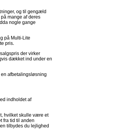
etninger, og til gengæld
n på mange af deres
endda nogle gange
g på Multi-Lite
e pris.
algspris der virker
igvis dækket ind under en
e en afbetalingsløsning
ed indholdet af
, hvilket skulle være et
 fra tid til anden
 tilbydes du lejlighed