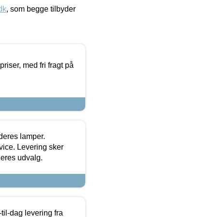
dk
, som begge tilbyder
priser, med fri fragt på
 deres lamper.
ice. Levering sker
deres udvalg.
l-dag levering fra