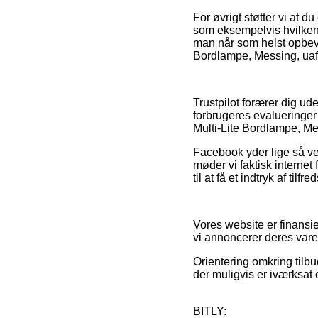
For øvrigt støtter vi at 
som eksempelvis hvilken 
man når som helst opbeva
Bordlampe, Messing, uafh
Trustpilot forærer dig 
forbrugeres evalueringer
Multi-Lite Bordlampe, Me
Facebook yder lige så vel
møder vi faktisk interne
til at få et indtryk af til
Vores website er finansie
vi annoncerer deres varer
Orientering omkring tilbu
der muligvis er iværksat
BITLY: