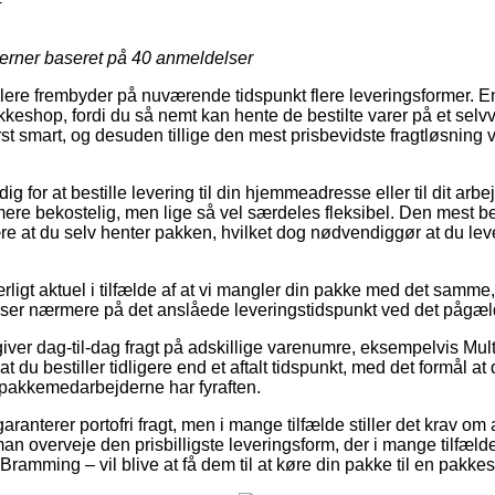
4
jerner baseret på
40
anmeldelser
lere frembyder på nuværende tidspunkt flere leveringsformer. En 
akkeshop, fordi du så nemt kan hente de bestilte varer på et selvv
st smart, og desuden tillige den mest prisbevidste fragtløsning v
dig for at bestille levering til din hjemmeadresse eller til dit ar
ere bekostelig, men lige så vel særdeles fleksibel. Den mest be
e at du selv henter pakken, hvilket dog nødvendiggør at du lev
ligt aktuel i tilfælde af at vi mangler din pakke med det samme,
du ser nærmere på det anslåede leveringstidspunkt ved det pågæ
iver dag-til-dag fragt på adskillige varenumre, eksempelvis Mul
t du bestiller tidligere end et aftalt tidspunkt, med det formål at 
n pakkemedarbejderne har fyraften.
ranterer portofri fragt, men i mange tilfælde stiller det krav om 
man overveje den prisbilligste leveringsform, der i mange tilfæl
ramming – vil blive at få dem til at køre din pakke til en pakke