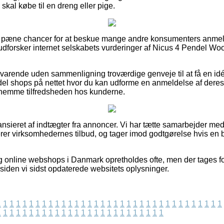
skal købe til en dreng eller pige.
 ud pæne chancer for at beskue mange andre konsumenters anmel
du udforsker internet selskabets vurderinger af Nicus 4 Pendel W
svarende uden sammenligning troværdige genveje til at få en id
del shops på nettet hvor du kan udforme en anmeldelse af dere
fornemme tilfredsheden hos kunderne.
sieret af indtægter fra annoncer. Vi har tætte samarbejder med u
er virksomhedernes tilbud, og tager imod godtgørelse hvis en b
 online webshops i Danmark opretholdes ofte, men der tages fo
 siden vi sidst opdaterede websitets oplysninger.
1
1
1
1
1
1
1
1
1
1
1
1
1
1
1
1
1
1
1
1
1
1
1
1
1
1
1
1
1
1
1
1
1
1
1
1
1
1
1
1
1
1
1
1
1
1
1
1
1
1
1
1
1
1
1
1
1
1
1
1
1