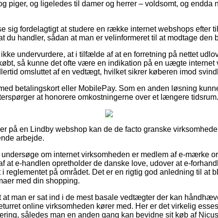
og piger, og ligeledes til damer og herrer – voldsomt, og endda 
se sig fordelagtigt at studere en række internet webshops efter 
t du handler, sådan at man er velinformeret til at modtage den bil
e undervurdere, at i tilfælde af at en forretning på nettet udlove
etkøbt, så kunne det ofte være en indikation på en uægte internet
lertid omsluttet af en vedtægt, hvilket sikrer køberen imod svind
r med betalingskort eller MobilePay. Som en anden løsning kunn
efterspørger at honorere omkostningerne over et længere tidsrum
ller på en Lindby webshop kan de de facto granske virksomhedens
ende arbejde.
r at undersøge om internet virksomheden er medlem af e-mærke or
af at e-handlen opretholder de danske love, udover at e-forhand
t i reglementet på området. Det er en rigtig god anledning til at bli
mmaer med din shopping.
t at man er sat ind i de mest basale vedtægter der kan håndhæv
eturret online virksomheden kører med. Her er det virkelig essese
ttering, således man en anden gang kan bevidne sit køb af Nic