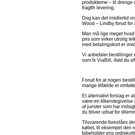
produkterne – til drenge 
fragtfri levering.
Dog kan det imidlertid vi
Wood – Lindby forud for a
Man må lige meget hvad ikk
pris som virker utrolig l
med betalingskort er imid
Vi anbefaler bestillinge
som fx ViaBill, ifald du 
Forud for at nogen besti
mange tilfælde et omfatt
Et alternativt forslag e
være en tilkendegivelse 
af jurister som har indsig
du bliver udsat for dile
Tilsvarende foreslåes de
købet, til eksempel den r
bibeholder ens ordrekvi