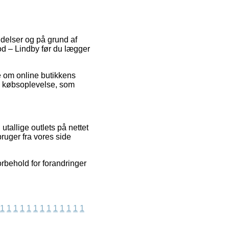
delser og på grund af
ood – Lindby før du lægger
é om online butikkens
s købsoplevelse, som
tallige outlets på nettet
ruger fra vores side
rbehold for forandringer
1
1
1
1
1
1
1
1
1
1
1
1
1