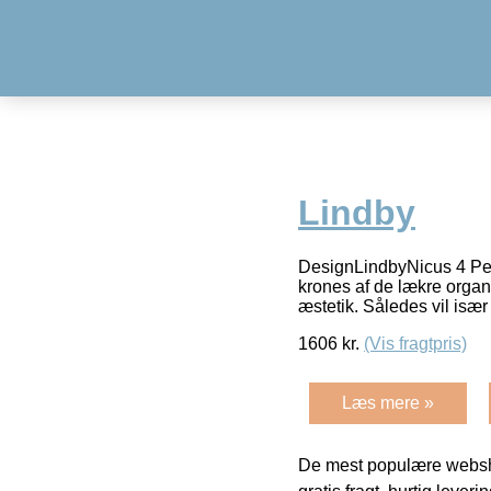
Lindby
DesignLindbyNicus 4 Pen
krones af de lækre organ
æstetik. Således vil isæ
1606
kr.
(Vis fragtpris)
Læs mere »
De mest populære websho