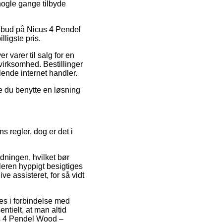
nogle gange tilbyde
tilbud på Nicus 4 Pendel
ligste pris.
r varer til salg for en
 virksomhed. Bestillinger
lende internet handler.
e du benytte en løsning
.
 regler, dog er det i
dningen, hvilket bør
leren hyppigt besigtiges
ve assisteret, for så vidt
es i forbindelse med
ntielt, at man altid
us 4 Pendel Wood –