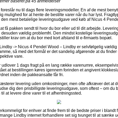
jerner baseret på
45
anmeldelser
 foreslår nu til dags flere leveringsmodeller. En af de mest benyt
 mulighed for at hente de bestilte varer når du har lyst. Fragtty
a den mest betalelige leveringsudgave ved køb af Nicus 4 Pend
at få pakken sendt til hvor du bor eller ud til dit arbejde. Lever
n desuden vældig problemfri. Den mindst kostelige leveringsudg
stiller krav om at du bor med kort afstand til e-firmaets bopæl.
Lindby -> Nicus 4 Pendel Wood – Lindby er selvfølgelig vældig 
mme, så med det formål er det sandelig afgørende at du finder
pektive vare.
er udlover 1 dags fragt på en lang række varenumre, eksempelv
tået at bestillingen køres igennem forinden et angivent klokkesl
ordnet inden de pakkeansatte får fri.
præsterer levering uden omkostninger, men ofte afkræver det at d
se dig den prisbilligste leveringsudgave, som oftest – om du 
til at levere dine varer til et afhentningssted.
rkommeligt for enhver at finde frem til de bedste priser i blandt fl
ange Lindby internet forhandlere set sig tvunget til at sænke 