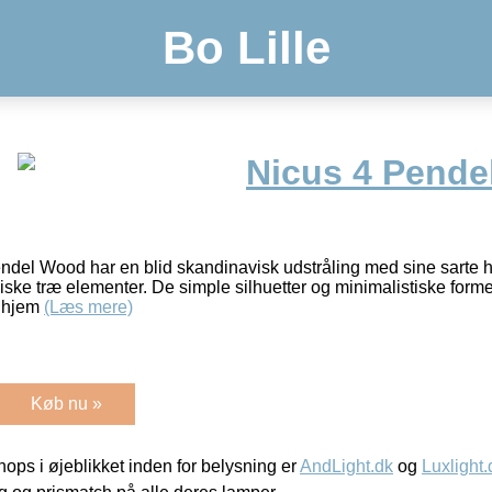
Bo Lille
Nicus 4 Pende
del Wood har en blid skandinavisk udstråling med sine sarte 
iske træ elementer. De simple silhuetter og minimalistiske form
r hjem
(Læs mere)
Køb nu »
ps i øjeblikket inden for belysning er
AndLight.dk
og
Luxlight.