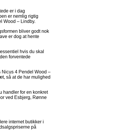
tede er i dag
pen er nemlig rigtig
el Wood – Lindby.
ingsformen bliver godt nok
ave er dog at hente
essentiel hvis du skal
 den forventede
is Nicus 4 Pendel Wood –
æt, så at de har mulighed
u handler for en konkret
bor ved Esbjerg, Rønne
ere internet butikker i
udsalgspriserne på