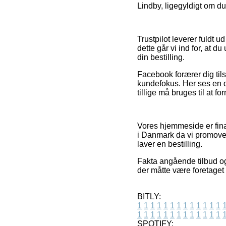
Lindby, ligegyldigt om du 
Trustpilot leverer fuldt
dette går vi ind for, at 
din bestilling.
Facebook forærer dig til
kundefokus. Her ses en 
tillige må bruges til at 
Vores hjemmeside er finan
i Danmark da vi promover
laver en bestilling.
Fakta angående tilbud og
der måtte være foretaget
BITLY:
1
1
1
1
1
1
1
1
1
1
1
1
1
1
1
1
1
1
1
1
1
1
1
1
1
1
SPOTIFY: