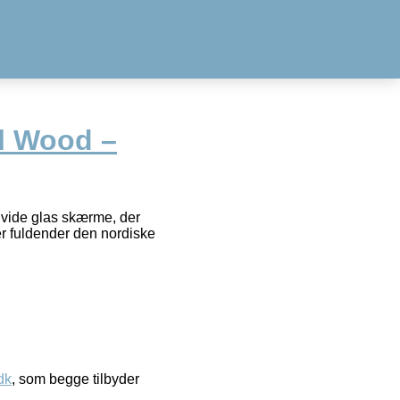
l Wood –
hvide glas skærme, der
er fuldender den nordiske
dk
, som begge tilbyder