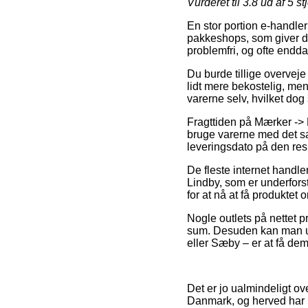
Vurderet til
3.8
ud af 5 st
En stor portion e-handler
pakkeshops, som giver dig
problemfri, og ofte endd
Du burde tillige overveje 
lidt mere bekostelig, me
varerne selv, hvilket dog 
Fragttiden på Mærker -> 
bruge varerne med det sa
leveringsdato på den res
De fleste internet handl
Lindby, som er underfors
for at nå at få produktet 
Nogle outlets på nettet 
sum. Desuden kan man ud
eller Sæby – er at få dem 
Det er jo ualmindeligt ove
Danmark, og herved har m