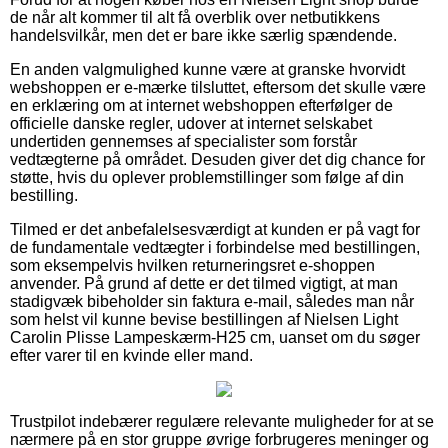
de når alt kommer til alt få overblik over netbutikkens
handelsvilkår, men det er bare ikke særlig spændende.
En anden valgmulighed kunne være at granske hvorvidt
webshoppen er e-mærke tilsluttet, eftersom det skulle være
en erklæring om at internet webshoppen efterfølger de
officielle danske regler, udover at internet selskabet
undertiden gennemses af specialister som forstår
vedtægterne på området. Desuden giver det dig chance for
støtte, hvis du oplever problemstillinger som følge af din
bestilling.
Tilmed er det anbefalelsesværdigt at kunden er på vagt for
de fundamentale vedtægter i forbindelse med bestillingen,
som eksempelvis hvilken returneringsret e-shoppen
anvender. På grund af dette er det tilmed vigtigt, at man
stadigvæk bibeholder sin faktura e-mail, således man når
som helst vil kunne bevise bestillingen af Nielsen Light
Carolin Plisse Lampeskærm-H25 cm, uanset om du søger
efter varer til en kvinde eller mand.
Trustpilot indebærer regulære relevante muligheder for at se
nærmere på en stor gruppe øvrige forbrugeres meninger og