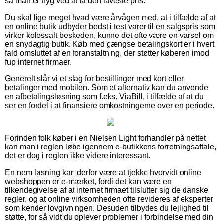
så man er tryg ved at få den laveste pris.
Du skal lige meget hvad være årvågen med, at i tilfælde af at
en online butik udbyder bedst i test varer til en salgspris som
virker kolossalt beskeden, kunne det ofte være en varsel om
en snydagtig butik. Køb med gængse betalingskort er i hvert
fald omsluttet af en foranstaltning, der støtter køberen imod
fup internet firmaer.
Generelt slår vi et slag for bestillinger med kort eller
betalinger med mobilen. Som et alternativ kan du anvende
en afbetalingsløsning som f.eks. ViaBill, i tilfælde af at du
ser en fordel i at finansiere omkostningerne over en periode.
Forinden folk køber i en Nielsen Light forhandler på nettet
kan man i reglen løbe igennem e-butikkens forretningsaftale,
det er dog i reglen ikke videre interessant.
En nem løsning kan derfor være at tjekke hvorvidt online
webshoppen er e-mærket, fordi det kan være en
tilkendegivelse af at internet firmaet tilslutter sig de danske
regler, og at online virksomheden ofte revideres af eksperter
som kender lovgivningen. Desuden tilbydes du lejlighed til
støtte, for så vidt du oplever problemer i forbindelse med din