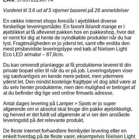
Vurderet til
3.6
ud af 5 stjerner baseret på
26
anmeldelser
En række internet shops foreslår i øjeblikket diverse
forskellige leveringsmåder. En favorit iblandt mange er i
øjeblikket at få afleveret pakken hos en pakkeshop, hvor det
er nemt for dig at hente de nyindkøbte produkter når du har
lyst. Fragtmuligheden er jo yderst let, samt ofte endda den
mest prisbevidste leveringstype ved køb af Nielsen Light
Eco LED armatur – 87,8cm.
Du kan omvendt planlægge at få produkterne leveret til din
private bopæl eller til når du er på job. Leveringstypen viser
sig sædvanligvis en kende mere pebret, men ydermere
yderst let. Den mindst kostelige fragttype vil dog altid være at
du selv henter produkterne, men den mulighed er betinget af
at du befinder dig lige ved online firmaets adresse.
Antal dages levering på Lamper > Spots er jo super
afgørende om vi absolut skal bruge din pakke øjeblikkeligt,
og herved er det fuldt ud afgørende at vi ser den anslåede
leveringstid på det relevante produkt.
De fleste internet forhandlere frembyder levering efter en
enkelt hverdag på de fleste varer, eksempelvis Nielsen Light