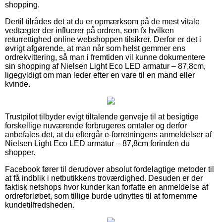
shopping.
Dertil tilrådes det at du er opmærksom på de mest vitale
vedtægter der influerer på ordren, som fx hvilken
returrettighed online webshoppen tilsikrer. Derfor er det i
øvrigt afgørende, at man når som helst gemmer ens
ordrekvittering, så man i fremtiden vil kunne dokumentere
sin shopping af Nielsen Light Eco LED armatur – 87,8cm,
ligegyldigt om man leder efter en vare til en mand eller
kvinde.
Trustpilot tilbyder evigt tiltalende genveje til at besigtige
forskellige nuværende forbrugeres omtaler og derfor
anbefales det, at du eftergår e-forretningens anmeldelser af
Nielsen Light Eco LED armatur – 87,8cm forinden du
shopper.
Facebook fører til derudover absolut fordelagtige metoder til
at få indblik i netbutikkens troværdighed. Desuden er der
faktisk netshops hvor kunder kan forfatte en anmeldelse af
ordreforløbet, som tillige burde udnyttes til at fornemme
kundetilfredsheden.