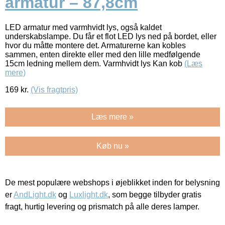
armatur – 87,8cm
LED armatur med varmhvidt lys, også kaldet
underskabslampe. Du får et flot LED lys ned på bordet, eller
hvor du måtte montere det. Armaturerne kan kobles
sammen, enten direkte eller med den lille medfølgende
15cm ledning mellem dem. Varmhvidt lys Kan kob
(Læs
mere)
169
kr.
(Vis fragtpris)
Læs mere »
Køb nu »
De mest populære webshops i øjeblikket inden for belysning
er
AndLight.dk
og
Luxlight.dk
, som begge tilbyder gratis
fragt, hurtig levering og prismatch på alle deres lamper.