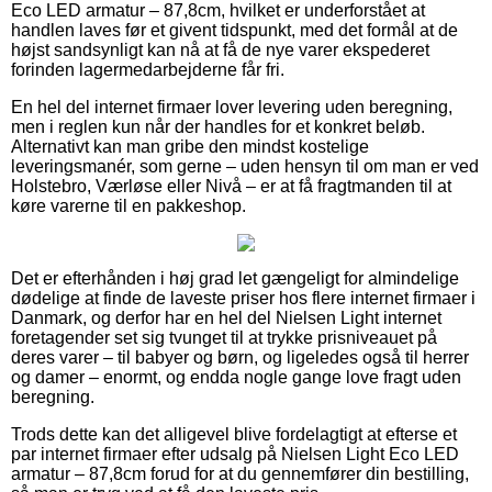
Eco LED armatur – 87,8cm, hvilket er underforstået at
handlen laves før et givent tidspunkt, med det formål at de
højst sandsynligt kan nå at få de nye varer ekspederet
forinden lagermedarbejderne får fri.
En hel del internet firmaer lover levering uden beregning,
men i reglen kun når der handles for et konkret beløb.
Alternativt kan man gribe den mindst kostelige
leveringsmanér, som gerne – uden hensyn til om man er ved
Holstebro, Værløse eller Nivå – er at få fragtmanden til at
køre varerne til en pakkeshop.
Det er efterhånden i høj grad let gængeligt for almindelige
dødelige at finde de laveste priser hos flere internet firmaer i
Danmark, og derfor har en hel del Nielsen Light internet
foretagender set sig tvunget til at trykke prisniveauet på
deres varer – til babyer og børn, og ligeledes også til herrer
og damer – enormt, og endda nogle gange love fragt uden
beregning.
Trods dette kan det alligevel blive fordelagtigt at efterse et
par internet firmaer efter udsalg på Nielsen Light Eco LED
armatur – 87,8cm forud for at du gennemfører din bestilling,