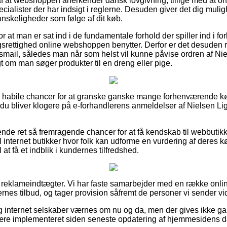
 af at webshoppen anerkender dansk lovgivning, tillige med at 
ecialister der har indsigt i reglerne. Desuden giver det dig mul
anskeligheder som følge af dit køb.
 for at man er sat ind i de fundamentale forhold der spiller ind i 
srettighed online webshoppen benytter. Derfor er det desuden re
gsmail, således man når som helst vil kunne påvise ordren af Ni
t om man søger produkter til en dreng eller pige.
så habile chancer for at granske ganske mange forhenværende k
at du bliver klogere på e-forhandlerens anmeldelser af Nielsen L
ende ret så fremragende chancer for at få kendskab til webbutik
internet butikker hvor folk kan udforme en vurdering af deres 
 at få et indblik i kundernes tilfredshed.
f reklameindtægter. Vi har faste samarbejder med en række onlin
nes tilbud, og tager provision såfremt de personer vi sender vi
g internet selskaber værnes om nu og da, men der gives ikke ga
være implementeret siden seneste opdatering af hjemmesidens d