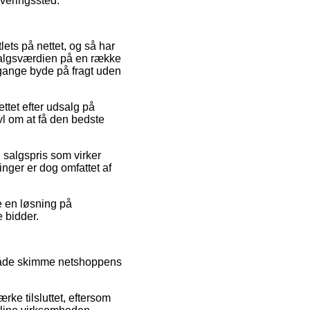
everingssted.
lets på nettet, og så har
 salgsværdien på en række
 gange byde på fragt uden
ttet efter udsalg på
vl om at få den bedste
n salgspris som virker
linger er dog omfattet af
te en løsning på
e bidder.
 måde skimme netshoppens
rke tilsluttet, eftersom