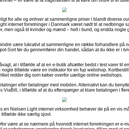
mmel – vil være at få fragtmanden til at køre din ordre til et udl
ligt for alle og enhver at sammenligne priser i blandt diverse out
ght internet forretninger i Danmark været nødt til at nedbringe
orer, men også til kvinder og mænd – helt i bund, og endda nogle
indre være lukrativt at sammenligne en række forhandlere på ne
ot-Sort før du gennemfører din handel, sådan at du ikke er i tvi
gt, at i tilfælde af at en e-butik afsætter bedst i test varer til e
t i nogle tilfælde være en indikator for en fup webshop. Kortbestil
ilket redder dig som køber overfor uærlige online webshops.
betalinger eller betalinger med mobilen. Alternativt kan du benyt
 ViaBill, i tilfælde af at du efterspørger at klare betalingen i fler
os en Nielsen Light internet virksomhed behøver de på en vis
 tilfælde ikke særlig sjovt.
rfor være at se nærmere på hvorvidt internet forretningen er e-mæ