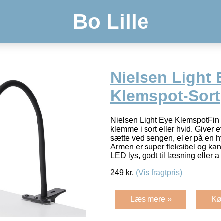
Bo Lille
Nielsen Light 
Klemspot-Sort
Nielsen Light Eye KlemspotFin 
klemme i sort eller hvid. Giver et
sætte ved sengen, eller på en h
Armen er super fleksibel og kan 
LED lys, godt til læsning eller a
249
kr.
(Vis fragtpris)
Læs mere »
Kø