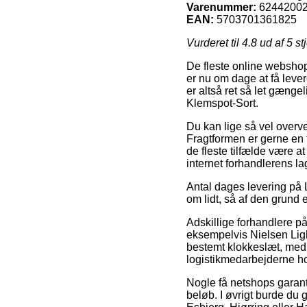
Varenummer:
6244200
EAN:
5703701361825
Vurderet til
4.8
ud af 5 st
De fleste online webshops
er nu om dage at få lever
er altså ret så let gænge
Klemspot-Sort.
Du kan lige så vel overvej
Fragtformen er gerne en 
de fleste tilfælde være a
internet forhandlerens la
Antal dages levering på L
om lidt, så af den grund e
Adskillige forhandlere p
eksempelvis Nielsen Ligh
bestemt klokkeslæt, med h
logistikmedarbejderne hol
Nogle få netshops garant
beløb. I øvrigt burde du 