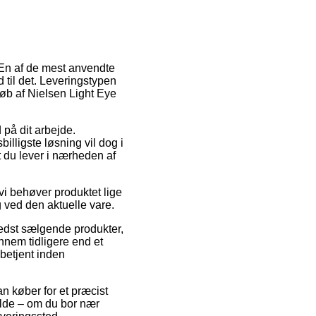
. En af de mest anvendte
d til det. Leveringstypen
køb af Nielsen Light Eye
d på dit arbejde.
lligste løsning vil dog i
t du lever i nærheden af
vi behøver produktet lige
ng ved den aktuelle vare.
bedst sælgende produkter,
nnem tidligere end et
 betjent inden
n køber for et præcist
fælde – om du bor nær