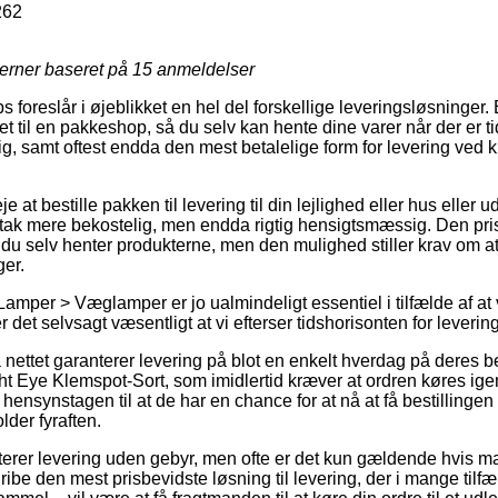
262
jerner baseret på
15
anmeldelser
 foreslår i øjeblikket en hel del forskellige leveringsløsninger
et til en pakkeshop, så du selv kan hente dine varer når der er ti
lig, samt oftest endda den mest betalelige form for levering ved 
e at bestille pakken til levering til din lejlighed eller hus eller u
tak mere bekostelig, men endda rigtig hensigtsmæssig. Den prisbi
t du selv henter produkterne, men den mulighed stiller krav om a
ger.
amper > Væglamper er jo ualmindeligt essentiel i tilfælde af at 
r det selvsagt væsentligt at vi efterser tidshorisonten for leveri
å nettet garanterer levering på blot en enkelt hverdag på deres 
t Eye Klemspot-Sort, som imidlertid kræver at ordren køres ige
ensynstagen til at de har en chance for at nå at få bestillingen
der fyraften.
erer levering uden gebyr, men ofte er det kun gældende hvis ma
gribe den mest prisbevidste løsning til levering, der i mange til