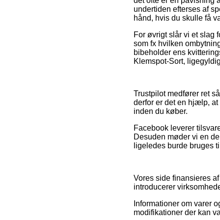
det ofte er en påvisning
undertiden efterses af sp
hånd, hvis du skulle få v
For øvrigt slår vi et slag
som fx hvilken ombytning
bibeholder ens kvitterin
Klemspot-Sort, ligegyldig
Trustpilot medfører ret 
derfor er det en hjælp, 
inden du køber.
Facebook leverer tilsvar
Desuden møder vi en del 
ligeledes burde bruges til
Vores side finansieres a
introducerer virksomheder
Informationer om varer o
modifikationer der kan 