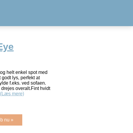
Eye
og helt enkel spot med
 godt lys, perfekt at
ylde f.eks. ved sofaen.
drejes overalt.Fint hvidt
(Læs mere)
b nu »