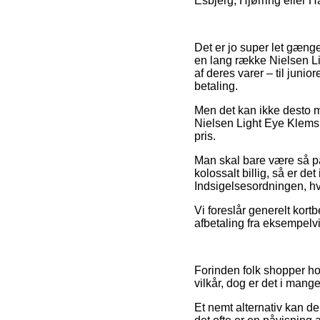
Esbjerg, Hjørring eller Ha
Det er jo super let gænge
en lang række Nielsen Li
af deres varer – til juni
betaling.
Men det kan ikke desto m
Nielsen Light Eye Klemsp
pris.
Man skal bare være så påva
kolossalt billig, så er de
Indsigelsesordningen, hv
Vi foreslår generelt kort
afbetaling fra eksempelvis
Forinden folk shopper h
vilkår, dog er det i mange
Et nemt alternativ kan de