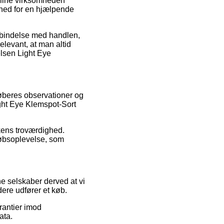
online virksomheden
ighed for en hjælpende
forbindelse med handlen,
levant, at man altid
elsen Light Eye
øberes observationer og
ight Eye Klemspot-Sort
kens troværdighed.
købsoplevelse, som
e selskaber derved at vi
dere udfører et køb.
rantier imod
ata.