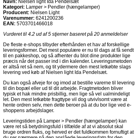
Navn:
Nielsen light Ida Pendelsæt
Kategori:
Lamper > Pendler (hængelamper)
Producent:
Nielsen Light
Varenummer:
6241200236
EAN:
5703701466018
Vurderet til
4.2
ud af 5 stjerner baseret på
20
anmeldelser
De fleste e-shops tilbyder efterhånden et hav af forskellige
leveringsformer. Det mest populære er nu til dags at få sendt
til en pakkeshop, og så afhenter du blot dine produkter lige
præcis når det passer ind i din kalender. Leveringsmetoden
er altså ret så nem, og tit ydermere den mest letkøbte slags
levering ved køb af Nielsen light Ida Pendelsæt.
Du kan også afveje for og imod at bestille varerne til levering
til din bopæl eller ud til dit arbejde. Fragtmetoden bliver
typisk et hak mindre prisbillig, men lige så vel ualmindeligt
let. Den mest letkøbte fragttype vil dog utvivlsomt være at
hente ordren selv, men dette beroer på at du bor lige ved e-
shoppens arbejdslager.
Leveringstiden på Lamper > Pendler (hængelamper) kan
være ret så betydningsfuld i tilfælde af at vi absolut skal
bruge ordren fluks, og herved er det fuldkommen fornuftigt at
du ser nærmere på den anslåede leveringsdato for den