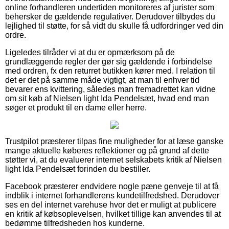
online forhandleren undertiden monitoreres af jurister som
behersker de gældende regulativer. Derudover tilbydes du
lejlighed til støtte, for så vidt du skulle få udfordringer ved din
ordre.
Ligeledes tilråder vi at du er opmærksom på de
grundlæggende regler der gør sig gældende i forbindelse
med ordren, fx den returret butikken kører med. I relation til
det er det på samme måde vigtigt, at man til enhver tid
bevarer ens kvittering, således man fremadrettet kan vidne
om sit køb af Nielsen light Ida Pendelsæt, hvad end man
søger et produkt til en dame eller herre.
Trustpilot præsterer tilpas fine muligheder for at læse ganske
mange aktuelle køberes reflektioner og på grund af dette
støtter vi, at du evaluerer internet selskabets kritik af Nielsen
light Ida Pendelsæt forinden du bestiller.
Facebook præsterer endvidere nogle pæne genveje til at få
indblik i internet forhandlerens kundetilfredshed. Derudover
ses en del internet varehuse hvor det er muligt at publicere
en kritik af købsoplevelsen, hvilket tillige kan anvendes til at
bedømme tilfredsheden hos kunderne.