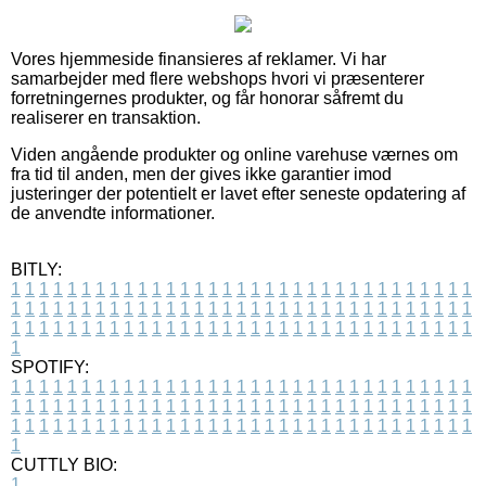
Vores hjemmeside finansieres af reklamer. Vi har
samarbejder med flere webshops hvori vi præsenterer
forretningernes produkter, og får honorar såfremt du
realiserer en transaktion.
Viden angående produkter og online varehuse værnes om
fra tid til anden, men der gives ikke garantier imod
justeringer der potentielt er lavet efter seneste opdatering af
de anvendte informationer.
BITLY:
1
1
1
1
1
1
1
1
1
1
1
1
1
1
1
1
1
1
1
1
1
1
1
1
1
1
1
1
1
1
1
1
1
1
1
1
1
1
1
1
1
1
1
1
1
1
1
1
1
1
1
1
1
1
1
1
1
1
1
1
1
1
1
1
1
1
1
1
1
1
1
1
1
1
1
1
1
1
1
1
1
1
1
1
1
1
1
1
1
1
1
1
1
1
1
1
1
1
1
1
SPOTIFY:
1
1
1
1
1
1
1
1
1
1
1
1
1
1
1
1
1
1
1
1
1
1
1
1
1
1
1
1
1
1
1
1
1
1
1
1
1
1
1
1
1
1
1
1
1
1
1
1
1
1
1
1
1
1
1
1
1
1
1
1
1
1
1
1
1
1
1
1
1
1
1
1
1
1
1
1
1
1
1
1
1
1
1
1
1
1
1
1
1
1
1
1
1
1
1
1
1
1
1
1
CUTTLY BIO:
1