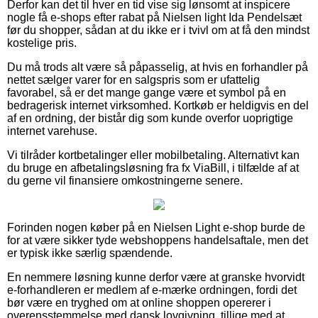
Derfor kan det til hver en tid vise sig lønsomt at inspicere
nogle få e-shops efter rabat på Nielsen light Ida Pendelsæt
før du shopper, sådan at du ikke er i tvivl om at få den mindst
kostelige pris.
Du må trods alt være så påpasselig, at hvis en forhandler på
nettet sælger varer for en salgspris som er ufattelig
favorabel, så er det mange gange være et symbol på en
bedragerisk internet virksomhed. Kortkøb er heldigvis en del
af en ordning, der bistår dig som kunde overfor uoprigtige
internet varehuse.
Vi tilråder kortbetalinger eller mobilbetaling. Alternativt kan
du bruge en afbetalingsløsning fra fx ViaBill, i tilfælde af at
du gerne vil finansiere omkostningerne senere.
Forinden nogen køber på en Nielsen Light e-shop burde de
for at være sikker tyde webshoppens handelsaftale, men det
er typisk ikke særlig spændende.
En nemmere løsning kunne derfor være at granske hvorvidt
e-forhandleren er medlem af e-mærke ordningen, fordi det
bør være en tryghed om at online shoppen opererer i
overensstemmelse med dansk lovgivning, tillige med at