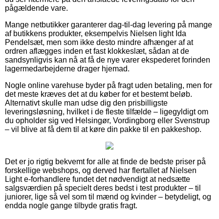
pågældende vare.
Mange netbutikker garanterer dag-til-dag levering på mange
af butikkens produkter, eksempelvis Nielsen light Ida
Pendelsæt, men som ikke desto mindre afhænger af at
ordren aflægges inden et fast klokkeslæt, sådan at de
sandsynligvis kan nå at få de nye varer ekspederet forinden
lagermedarbejderne drager hjemad.
Nogle online varehuse byder på fragt uden betaling, men for
det meste kræves det at du køber for et bestemt beløb.
Alternativt skulle man udse dig den prisbilligste
leveringsløsning, hvilket i de fleste tilfælde – ligegyldigt om
du opholder sig ved Helsingør, Vordingborg eller Svenstrup
– vil blive at få dem til at køre din pakke til en pakkeshop.
Det er jo rigtig bekvemt for alle at finde de bedste priser på
forskellige webshops, og derved har flertallet af Nielsen
Light e-forhandlere fundet det nødvendigt at nedsætte
salgsværdien på specielt deres bedst i test produkter – til
juniorer, lige så vel som til mænd og kvinder – betydeligt, og
endda nogle gange tilbyde gratis fragt.