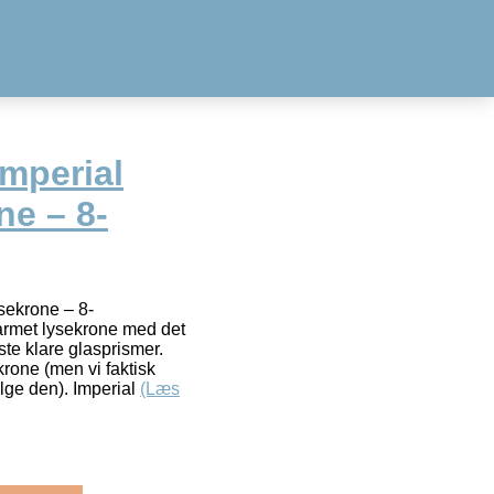
Imperial
ne – 8-
sekrone – 8-
armet lysekrone med det
ste klare glasprismer.
krone (men vi faktisk
lge den). Imperial
(Læs