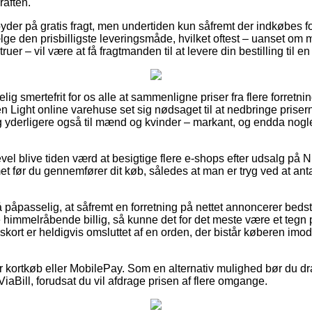
raften.
byder på gratis fragt, men undertiden kun såfremt der indkøbes f
lge den prisbilligste leveringsmåde, hvilket oftest – uanset om
uer – vil være at få fragtmanden til at levere din bestilling til 
g smertefrit for os alle at sammenligne priser fra flere forretnin
n Light online varehuse set sig nødsaget til at nedbringe prise
 og yderligere også til mænd og kvinder – markant, og endda nog
evel blive tiden værd at besigtige flere e-shops efter udsalg på N
t før du gennemfører dit køb, således at man er tryg ved at ant
påpasselig, at såfremt en forretning på nettet annoncerer bedst i 
e himmelråbende billig, så kunne det for det meste være et teg
skort er heldigvis omsluttet af en orden, der bistår køberen imo
for kortkøb eller MobilePay. Som en alternativ mulighed bør du dr
ViaBill, forudsat du vil afdrage prisen af flere omgange.