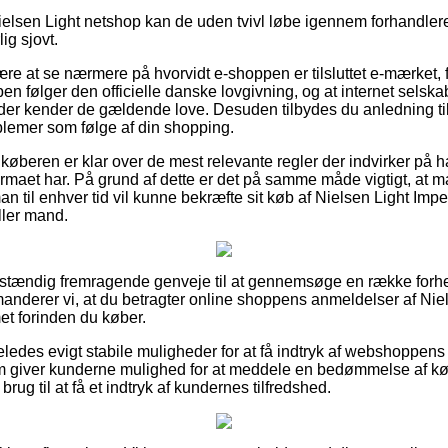
 Nielsen Light netshop kan de uden tvivl løbe igennem forhandle
ig sjovt.
ære at se nærmere på hvorvidt e-shoppen er tilsluttet e-mærket, 
pen følger den officielle danske lovgivning, og at internet sels
 der kender de gældende love. Desuden tilbydes du anledning t
blemer som følge af din shopping.
 køberen er klar over de mest relevante regler der indvirker på 
 firmaet har. På grund af dette er det på samme måde vigtigt, at 
an til enhver tid vil kunne bekræfte sit køb af Nielsen Light Imp
ller mand.
fuldstændig fremragende genveje til at gennemsøge en række for
nderer vi, at du betragter online shoppens anmeldelser af Niel
t forinden du køber.
ledes evigt stabile muligheder for at få indtryk af webshoppens
 giver kunderne mulighed for at meddele en bedømmelse af k
ug til at få et indtryk af kundernes tilfredshed.