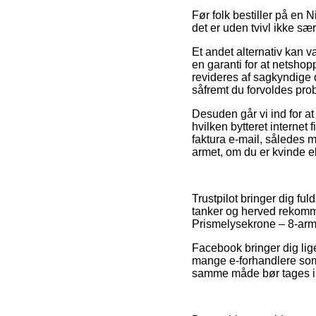
Før folk bestiller på en
det er uden tvivl ikke særl
Et andet alternativ kan v
en garanti for at netshop
revideres af sagkyndige
såfremt du forvoldes pro
Desuden går vi ind for at
hvilken bytteret internet
faktura e-mail, således m
armet, om du er kvinde e
Trustpilot bringer dig 
tanker og herved rekomma
Prismelysekrone – 8-arme
Facebook bringer dig lige
mange e-forhandlere som
samme måde bør tages i br