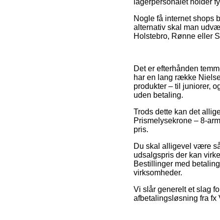
lagerpersonalet holder fy
Nogle få internet shops 
alternativ skal man udvæ
Holstebro, Rønne eller Str
Det er efterhånden temmeli
har en lang række Nielse
produkter – til juniorer,
uden betaling.
Trods dette kan det allig
Prismelysekrone – 8-arme
pris.
Du skal alligevel være så 
udsalgspris der kan virk
Bestillinger med betaling
virksomheder.
Vi slår generelt et slag 
afbetalingsløsning fra fx 