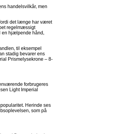
rens handelsvilkår, men
fordi det længe har været
kabet regelmæssigt
il en hjælpende hånd,
handlen, til eksempel
man stadig bevarer ens
erial Prismelysekrone – 8-
henværende forbrugeres
sen Light Imperial
 popularitet. Herinde ses
øbsoplevelsen, som på