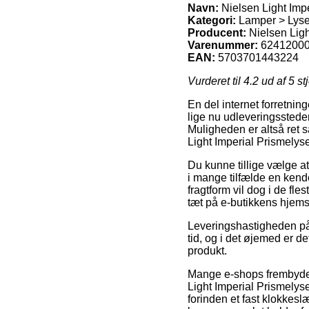
Navn:
Nielsen Light Imp
Kategori:
Lamper > Lyse
Producent:
Nielsen Ligh
Varenummer:
6241200
EAN:
5703701443224
Vurderet til
4.2
ud af 5 st
En del internet forretnin
lige nu udleveringssteder
Muligheden er altså ret s
Light Imperial Prismelys
Du kunne tillige vælge at
i mange tilfælde en kend
fragtform vil dog i de fl
tæt på e-butikkens hjems
Leveringshastigheden på 
tid, og i det øjemed er d
produkt.
Mange e-shops frembyde
Light Imperial Prismelys
forinden et fast klokkesl