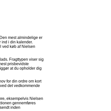
. Den mest almindelige er
 ind i din kalender.
el ved køb af Nielsen
lads. Fragttypen viser sig
mest prisbevidste
diggør at du opholder dig
ov for din ordre om kort
ing ved det vedkommende
re, eksempelvis Nielsen
aktionen gennemføres
fsendt inden