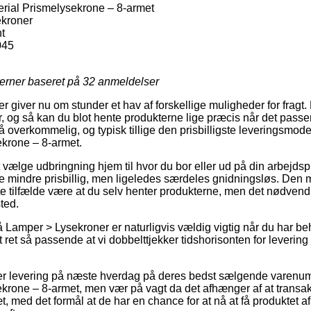
erial Prismelysekrone – 8-armet
kroner
t
045
jerner baseret på
32
anmeldelser
ger giver nu om stunder et hav af forskellige muligheder for fragt
, og så kan du blot hente produkterne lige præcis når det passer
å overkommelig, og typisk tillige den prisbilligste leveringsmod
ekrone – 8-armet.
 vælge udbringning hjem til hvor du bor eller ud på din arbejdsp
e mindre prisbillig, men ligeledes særdeles gnidningsløs. Den 
este tilfælde være at du selv henter produkterne, men det nødven
ted.
Lamper > Lysekroner er naturligvis vældig vigtig når du har beh
et ret så passende at vi dobbelttjekker tidshorisonten for lever
r levering på næste hverdag på deres bedst sælgende varenum
ekrone – 8-armet, men vær på vagt da det afhænger af at trans
æt, med det formål at de har en chance for at nå at få produktet a