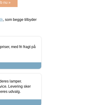
b nu »
dk
, som begge tilbyder
priser, med fri fragt på
 deres lamper.
ice. Levering sker
deres udvalg.