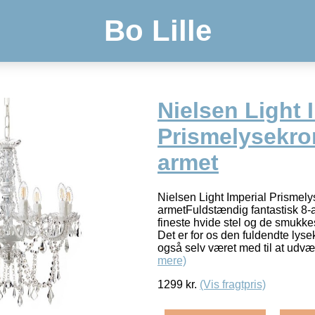
Bo Lille
Nielsen Light 
Prismelysekro
armet
Nielsen Light Imperial Prismely
armetFuldstændig fantastisk 8-
fineste hvide stel og de smukke
Det er for os den fuldendte lyse
også selv været med til at udvæ
mere)
1299
kr.
(Vis fragtpris)