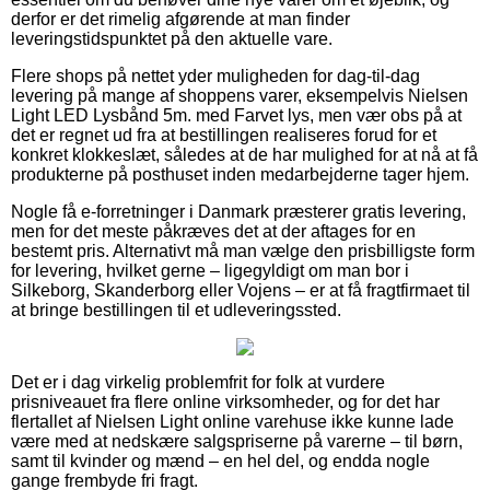
derfor er det rimelig afgørende at man finder
leveringstidspunktet på den aktuelle vare.
Flere shops på nettet yder muligheden for dag-til-dag
levering på mange af shoppens varer, eksempelvis Nielsen
Light LED Lysbånd 5m. med Farvet lys, men vær obs på at
det er regnet ud fra at bestillingen realiseres forud for et
konkret klokkeslæt, således at de har mulighed for at nå at få
produkterne på posthuset inden medarbejderne tager hjem.
Nogle få e-forretninger i Danmark præsterer gratis levering,
men for det meste påkræves det at der aftages for en
bestemt pris. Alternativt må man vælge den prisbilligste form
for levering, hvilket gerne – ligegyldigt om man bor i
Silkeborg, Skanderborg eller Vojens – er at få fragtfirmaet til
at bringe bestillingen til et udleveringssted.
Det er i dag virkelig problemfrit for folk at vurdere
prisniveauet fra flere online virksomheder, og for det har
flertallet af Nielsen Light online varehuse ikke kunne lade
være med at nedskære salgspriserne på varerne – til børn,
samt til kvinder og mænd – en hel del, og endda nogle
gange frembyde fri fragt.