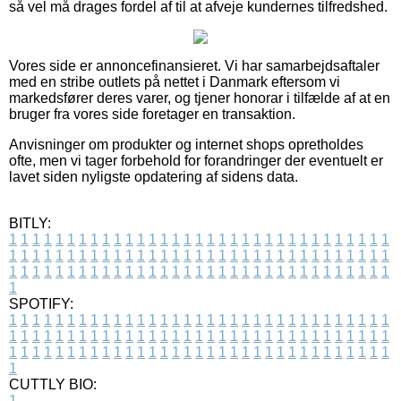
så vel må drages fordel af til at afveje kundernes tilfredshed.
Vores side er annoncefinansieret. Vi har samarbejdsaftaler
med en stribe outlets på nettet i Danmark eftersom vi
markedsfører deres varer, og tjener honorar i tilfælde af at en
bruger fra vores side foretager en transaktion.
Anvisninger om produkter og internet shops opretholdes
ofte, men vi tager forbehold for forandringer der eventuelt er
lavet siden nyligste opdatering af sidens data.
BITLY:
1
1
1
1
1
1
1
1
1
1
1
1
1
1
1
1
1
1
1
1
1
1
1
1
1
1
1
1
1
1
1
1
1
1
1
1
1
1
1
1
1
1
1
1
1
1
1
1
1
1
1
1
1
1
1
1
1
1
1
1
1
1
1
1
1
1
1
1
1
1
1
1
1
1
1
1
1
1
1
1
1
1
1
1
1
1
1
1
1
1
1
1
1
1
1
1
1
1
1
1
SPOTIFY:
1
1
1
1
1
1
1
1
1
1
1
1
1
1
1
1
1
1
1
1
1
1
1
1
1
1
1
1
1
1
1
1
1
1
1
1
1
1
1
1
1
1
1
1
1
1
1
1
1
1
1
1
1
1
1
1
1
1
1
1
1
1
1
1
1
1
1
1
1
1
1
1
1
1
1
1
1
1
1
1
1
1
1
1
1
1
1
1
1
1
1
1
1
1
1
1
1
1
1
1
CUTTLY BIO:
1