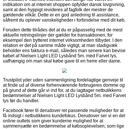
indikation om at internet shoppen opfylder dansk lovgivning,
samt at den hyppigt revideres af fagfolk der mestrer de
gældende vilkår. Dette er en god anledning til assistance,
såfremt du oplever vanskeligheder i forbindelse med dit køb.
Foruden dette tilrådes det at du er påpasselig med de mest
aktuelle retningslinjer der gælder for transaktionen, for
eksempel den bytteret internet virksomheden tilbyder. I den
relation er det på samme måde vigtigt, at man stadigvæk
beholder ens faktura e-mail, således man senere kan bevise
købet af Nielsen Light LED Lysbånd 5m. med Farvet lys,
uafhængig om man skal købe gave til en herre eller dame.
Trustpilot yder uden sammenligning fordelagtige genveje til
at finde ud af diverse forhenværende forbrugeres domme og
på grund af dette går vi ind for, at du iagttager netbutikkens
bedømmelser af Nielsen Light LED Lysbånd 5m. med Farvet
lys før du handler.
Facebook fører til derudover ret passende muligheder for at
få indsigt i netbutikkens kundefokus. Derudover ser vi en del
online outlets som giver kunderne mulighed for at
sammensætte en bedømmelse af købsoplevelsen, som lige