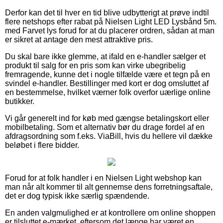
Derfor kan det til hver en tid blive udbytterigt at prøve indtil
flere netshops efter rabat på Nielsen Light LED Lysbånd 5m.
med Farvet lys forud for at du placerer ordren, sådan at man
er sikret at antage den mest attraktive pris.
Du skal bare ikke glemme, at ifald en e-handler sælger et
produkt til salg for en pris som kan virke ubegribelig
fremragende, kunne det i nogle tilfælde være et tegn på en
svindel e-handler. Bestillinger med kort er dog omsluttet af
en bestemmelse, hvilket værner folk overfor uærlige online
butikker.
Vi går generelt ind for køb med gængse betalingskort eller
mobilbetaling. Som et alternativ bør du drage fordel af en
afdragsordning som f.eks. ViaBill, hvis du hellere vil dække
beløbet i flere bidder.
Forud for at folk handler i en Nielsen Light webshop kan
man når alt kommer til alt gennemse dens forretningsaftale,
det er dog typisk ikke særlig spændende.
En anden valgmulighed er at kontrollere om online shoppen
er tilsluttet e-mærket, eftersom det længe har været en