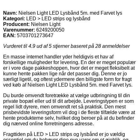
Navn:
Nielsen Light LED Lysbånd 5m. med Farvet lys
Kategori:
LED > LED strips og lysbånd
Producent:
Nielsen Light
Varenummer:
6249200050
EAN:
5703701273647
Vurderet til
4.9
ud af 5 stjerner baseret på
28
anmeldelser
En masse internet handler yder heldigvis et hav af
forskellige muligheder for levering. En der er meget populær
er i vore dage pakkeshoppen, hvor det er meget fleksibelt at
kunne hente pakken lige når det passer dig. Denne er jo
særligt ligetil, og oftest ydermere den billigste form for fragt
ved køb af Nielsen Light LED Lysbånd 5m. med Farvet lys.
Du burde omvendt foretrække at vælge udbringning til din
private bopæl eller ud til dit arbejde. Leveringstypen er som
regel lidt dyrere, men omvendt ret så praktisk. Den mest
prisbevidste leveringsform vil dog i de fleste tilfælde være at
hente produkterne selv, hvilket dog beroer på at du befinder
dig nærved online forretningens adresse.
Fragttiden på LED > LED strips og lysbånd er jo vældig
essentiel om du behøver dine nye varer om et øjeblik, og