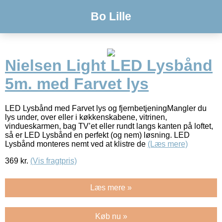
Bo Lille
Nielsen Light LED Lysbånd
5m. med Farvet lys
LED Lysbånd med Farvet lys og fjernbetjeningMangler du
lys under, over eller i køkkenskabene, vitrinen,
vindueskarmen, bag TV’et eller rundt langs kanten på loftet,
så er LED Lysbånd en perfekt (og nem) løsning. LED
Lysbånd monteres nemt ved at klistre de
(Læs mere)
369
kr.
(Vis fragtpris)
Læs mere »
Køb nu »