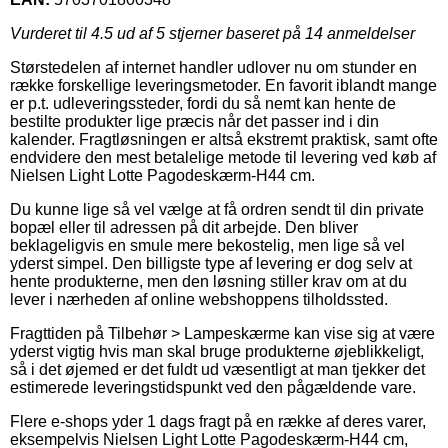
Vurderet til
4.5
ud af 5 stjerner baseret på
14
anmeldelser
Størstedelen af internet handler udlover nu om stunder en
række forskellige leveringsmetoder. En favorit iblandt mange
er p.t. udleveringssteder, fordi du så nemt kan hente de
bestilte produkter lige præcis når det passer ind i din
kalender. Fragtløsningen er altså ekstremt praktisk, samt ofte
endvidere den mest betalelige metode til levering ved køb af
Nielsen Light Lotte Pagodeskærm-H44 cm.
Du kunne lige så vel vælge at få ordren sendt til din private
bopæl eller til adressen på dit arbejde. Den bliver
beklageligvis en smule mere bekostelig, men lige så vel
yderst simpel. Den billigste type af levering er dog selv at
hente produkterne, men den løsning stiller krav om at du
lever i nærheden af online webshoppens tilholdssted.
Fragttiden på Tilbehør > Lampeskærme kan vise sig at være
yderst vigtig hvis man skal bruge produkterne øjeblikkeligt,
så i det øjemed er det fuldt ud væsentligt at man tjekker det
estimerede leveringstidspunkt ved den pågældende vare.
Flere e-shops yder 1 dags fragt på en række af deres varer,
eksempelvis Nielsen Light Lotte Pagodeskærm-H44 cm,