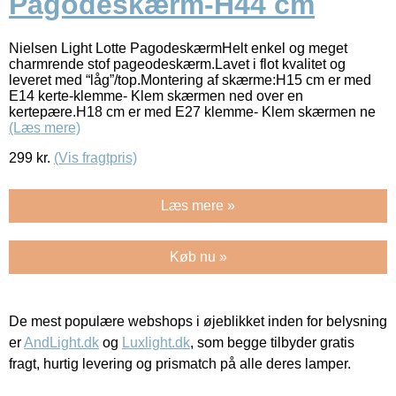
Pagodeskærm-H44 cm
Nielsen Light Lotte PagodeskærmHelt enkel og meget
charmrende stof pageodeskærm.Lavet i flot kvalitet og
leveret med “låg”/top.Montering af skærme:H15 cm er med
E14 kerte-klemme- Klem skærmen ned over en
kertepære.H18 cm er med E27 klemme- Klem skærmen ne
(Læs mere)
299
kr.
(Vis fragtpris)
Læs mere »
Køb nu »
De mest populære webshops i øjeblikket inden for belysning
er
AndLight.dk
og
Luxlight.dk
, som begge tilbyder gratis
fragt, hurtig levering og prismatch på alle deres lamper.