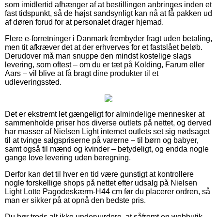
som imidlertid afhænger af at bestillingen anbringes inden et
fast tidspunkt, så de højst sandsynligt kan nå at få pakken ud
af døren forud for at personalet drager hjemad.
Flere e-forretninger i Danmark frembyder fragt uden betaling,
men tit afkræver det at der erhverves for et fastslået beløb.
Derudover må man snuppe den mindst kostelige slags
levering, som oftest – om du er tæt på Kolding, Farum eller
Aars – vil blive at få bragt dine produkter til et
udleveringssted.
Det er ekstremt let gængeligt for almindelige mennesker at
sammenholde priser hos diverse outlets på nettet, og derved
har masser af Nielsen Light internet outlets set sig nødsaget
til at tvinge salgspriserne på varerne – til børn og babyer,
samt også til mænd og kvinder – betydeligt, og endda nogle
gange love levering uden beregning.
Derfor kan det til hver en tid være gunstigt at kontrollere
nogle forskellige shops på nettet efter udsalg på Nielsen
Light Lotte Pagodeskærm-H44 cm før du placerer ordren, så
man er sikker på at opnå den bedste pris.
Du bør trods alt ikke undervurdere, at såfremt en webbutik