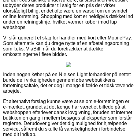
udbyder deres produkter til salg for en pris der virker
uforståeligt billig, er det ofte være en varsel om en svindel
online forretning. Shopping med kort er heldigvis dækket ind
under en retningslinje, hvilket værner køber imod fup
webshops.
Vi slår generelt et slag for handler med kort eller MobilePay.
Som alternativ kan du drage nytte af en afbetalingsordning
som f.eks. ViaBill, når du foretrækker at dække
omkostningerne i flere bidder.
Inden nogen køber på en Nielsen Light forhandler på nettet
burde de i virkeligheden gennemløbe webbutikkens
forretningsaftale, det er dog i mange tilfælde et tidskrævende
arbejde.
Et alternativt forslag kunne være at se om e-forretningen er
e-mærket, grundet at det længe har været et billede på at
webshoppen efterlever dansk lovgivning, foruden at internet
butikken en gang i mellem besøges af eksperter som forstår
reglerne. Derudover giver det dig mulighed for hjælpende
service, såfremt du skulle få vanskeligheder i forbindelse
med dit indkøb.