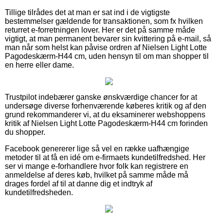
Tillige tilrådes det at man er sat ind i de vigtigste
bestemmelser gældende for transaktionen, som fx hvilken
returret e-forretningen lover. Her er det på samme måde
vigtigt, at man permanent bevarer sin kvittering på e-mail, så
man når som helst kan påvise ordren af Nielsen Light Lotte
Pagodeskærm-H44 cm, uden hensyn til om man shopper til
en herre eller dame.
Trustpilot indebærer ganske ønskværdige chancer for at
undersøge diverse forhenværende køberes kritik og af den
grund rekommanderer vi, at du eksaminerer webshoppens
kritik af Nielsen Light Lotte Pagodeskærm-H44 cm forinden
du shopper.
Facebook genererer lige så vel en række uafhængige
metoder til at få en idé om e-firmaets kundetilfredshed. Her
ser vi mange e-forhandlere hvor folk kan registrere en
anmeldelse af deres køb, hvilket på samme måde må
drages fordel af til at danne dig et indtryk af
kundetilfredsheden.