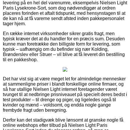
levering på en hel del varenumre, eksempelvis Nielsen Light
Paris Lysekrone-Sort, som dog nødvendiggør at ordren
placeres forinden et aftalt tidspunkt, med hensynstagen til at
de kan nå at få varerne sendt afsted inden pakkepersonalet
tager hjem.
En række internet virksomheder sikrer gratis fragt, men
typisk kræver det at du handler for en præcis sum. Desuden
kunne man foretrække den billigste form for levering, som
typisk – uafhængig om du befinder sig nær Kolding,
Brønderslev eller Struer – vil blive at få leveret din bestilling
til en pakkeshop.
Det har vist sig at være meget let for almindelige mennesker
at sammenligne priser i blandt forskellige online firmaer, og
så har utallige Nielsen Light internet foretagender været
tvunget til at nedbringe prisniveauet på specielt deres bedst i
test produkter – til drenge og piger, og ligeledes også til
kvinder og mænd – voldsomt, og endda nogle gange
frembyde fragt uden beregning.
Derfor kan det stadigvæk blive lønsomt at granske nogle få
online webshops efter tilbud på Nielsen Light Paris