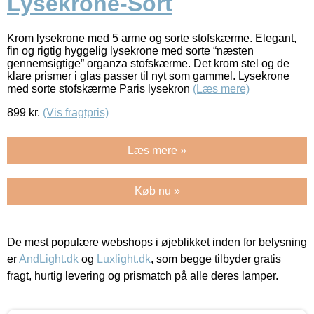
Lysekrone-Sort
Krom lysekrone med 5 arme og sorte stofskærme. Elegant,
fin og rigtig hyggelig lysekrone med sorte “næsten
gennemsigtige” organza stofskærme. Det krom stel og de
klare prismer i glas passer til nyt som gammel. Lysekrone
med sorte stofskærme Paris lysekron
(Læs mere)
899
kr.
(Vis fragtpris)
Læs mere »
Køb nu »
De mest populære webshops i øjeblikket inden for belysning
er
AndLight.dk
og
Luxlight.dk
, som begge tilbyder gratis
fragt, hurtig levering og prismatch på alle deres lamper.