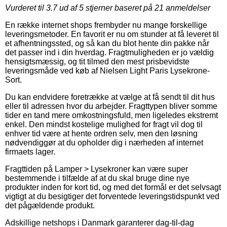
Vurderet til
3.7
ud af 5 stjerner baseret på
21
anmeldelser
En række internet shops frembyder nu mange forskellige
leveringsmetoder. En favorit er nu om stunder at få leveret til
et afhentningssted, og så kan du blot hente din pakke når
det passer ind i din hverdag. Fragtmuligheden er jo vældig
hensigtsmæssig, og tit tilmed den mest prisbevidste
leveringsmåde ved køb af Nielsen Light Paris Lysekrone-
Sort.
Du kan endvidere foretrække at vælge at få sendt til dit hus
eller til adressen hvor du arbejder. Fragttypen bliver somme
tider en tand mere omkostningsfuld, men ligeledes ekstremt
enkel. Den mindst kostelige mulighed for fragt vil dog til
enhver tid være at hente ordren selv, men den løsning
nødvendiggør at du opholder dig i nærheden af internet
firmaets lager.
Fragttiden på Lamper > Lysekroner kan være super
bestemmende i tilfælde af at du skal bruge dine nye
produkter inden for kort tid, og med det formål er det selvsagt
vigtigt at du besigtiger det forventede leveringstidspunkt ved
det pågældende produkt.
Adskillige netshops i Danmark garanterer dag-til-dag