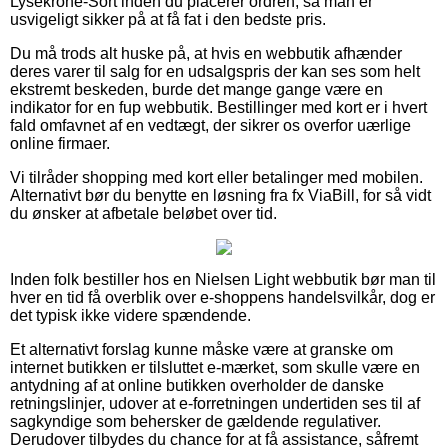
Lysekrone-Sort inden du placerer ordren, så man er
usvigeligt sikker på at få fat i den bedste pris.
Du må trods alt huske på, at hvis en webbutik afhænder
deres varer til salg for en udsalgspris der kan ses som helt
ekstremt beskeden, burde det mange gange være en
indikator for en fup webbutik. Bestillinger med kort er i hvert
fald omfavnet af en vedtægt, der sikrer os overfor uærlige
online firmaer.
Vi tilråder shopping med kort eller betalinger med mobilen.
Alternativt bør du benytte en løsning fra fx ViaBill, for så vidt
du ønsker at afbetale beløbet over tid.
Inden folk bestiller hos en Nielsen Light webbutik bør man til
hver en tid få overblik over e-shoppens handelsvilkår, dog er
det typisk ikke videre spændende.
Et alternativt forslag kunne måske være at granske om
internet butikken er tilsluttet e-mærket, som skulle være en
antydning af at online butikken overholder de danske
retningslinjer, udover at e-forretningen undertiden ses til af
sagkyndige som behersker de gældende regulativer.
Derudover tilbydes du chance for at få assistance, såfremt