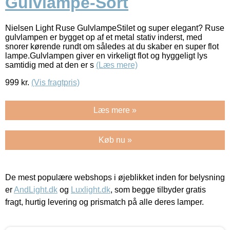
Gulvlampe-Sort
Nielsen Light Ruse GulvlampeStilet og super elegant? Ruse
gulvlampen er bygget op af et metal stativ inderst, med
snorer kørende rundt om således at du skaber en super flot
lampe.Gulvlampen giver en virkeligt flot og hyggeligt lys
samtidig med at den er s
(Læs mere)
999
kr.
(Vis fragtpris)
Læs mere »
Køb nu »
De mest populære webshops i øjeblikket inden for belysning
er
AndLight.dk
og
Luxlight.dk
, som begge tilbyder gratis
fragt, hurtig levering og prismatch på alle deres lamper.