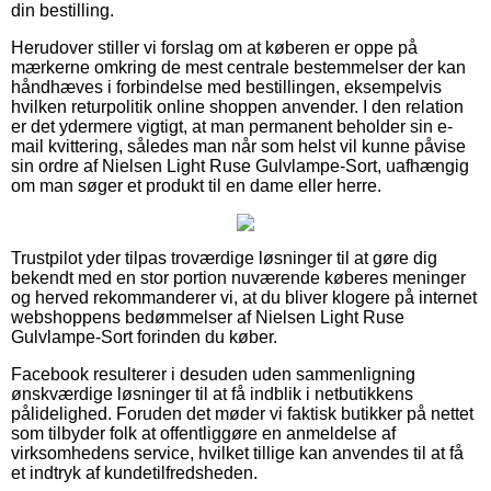
din bestilling.
Herudover stiller vi forslag om at køberen er oppe på
mærkerne omkring de mest centrale bestemmelser der kan
håndhæves i forbindelse med bestillingen, eksempelvis
hvilken returpolitik online shoppen anvender. I den relation
er det ydermere vigtigt, at man permanent beholder sin e-
mail kvittering, således man når som helst vil kunne påvise
sin ordre af Nielsen Light Ruse Gulvlampe-Sort, uafhængig
om man søger et produkt til en dame eller herre.
Trustpilot yder tilpas troværdige løsninger til at gøre dig
bekendt med en stor portion nuværende køberes meninger
og herved rekommanderer vi, at du bliver klogere på internet
webshoppens bedømmelser af Nielsen Light Ruse
Gulvlampe-Sort forinden du køber.
Facebook resulterer i desuden uden sammenligning
ønskværdige løsninger til at få indblik i netbutikkens
pålidelighed. Foruden det møder vi faktisk butikker på nettet
som tilbyder folk at offentliggøre en anmeldelse af
virksomhedens service, hvilket tillige kan anvendes til at få
et indtryk af kundetilfredsheden.