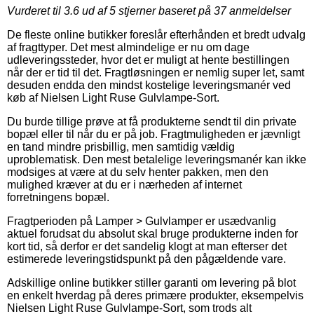
Vurderet til
3.6
ud af 5 stjerner baseret på
37
anmeldelser
De fleste online butikker foreslår efterhånden et bredt udvalg
af fragttyper. Det mest almindelige er nu om dage
udleveringssteder, hvor det er muligt at hente bestillingen
når der er tid til det. Fragtløsningen er nemlig super let, samt
desuden endda den mindst kostelige leveringsmanér ved
køb af Nielsen Light Ruse Gulvlampe-Sort.
Du burde tillige prøve at få produkterne sendt til din private
bopæl eller til når du er på job. Fragtmuligheden er jævnligt
en tand mindre prisbillig, men samtidig vældig
uproblematisk. Den mest betalelige leveringsmanér kan ikke
modsiges at være at du selv henter pakken, men den
mulighed kræver at du er i nærheden af internet
forretningens bopæl.
Fragtperioden på Lamper > Gulvlamper er usædvanlig
aktuel forudsat du absolut skal bruge produkterne inden for
kort tid, så derfor er det sandelig klogt at man efterser det
estimerede leveringstidspunkt på den pågældende vare.
Adskillige online butikker stiller garanti om levering på blot
en enkelt hverdag på deres primære produkter, eksempelvis
Nielsen Light Ruse Gulvlampe-Sort, som trods alt