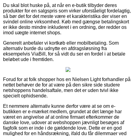
Du skal blot huske på, at når en e-butik tilbyder deres
produkter for en salgspris som virker uforståeligt fordelagtig,
så bør det for det meste være et karakteristika der viser en
svindel online virksomhed. Køb med gængse betalingskort
er ikke desto mindre inkluderet i en ordning, der redder os
imod uægte internet shops.
Generelt anbefaler vi kortkøb eller mobilbetaling. Som
alternativ burde du udnytte en afdragsløsning fra
eksempelvis ViaBill, for så vidt du ser en fordel i at betale
beløbet ude i fremtiden.
Forud for at folk shopper hos en Nielsen Light forhandler på
nettet behøver de for at være på den sikre side studere
netshoppens handelsaftale, men det er uden tvivl ikke
specielt ophidsende.
Et nemmere alternativ kunne derfor være at se om e-
butikken er e-mærket medlem, grundet at det længe har
været en angivelse af at online firmaet efterkommer de
danske love, udover at webshoppen jævnligt besøges af
fagfolk som er inde i de gældende love. Dette er en god
mulighed for en håndsrækning, ifald du får dilemmaer ved