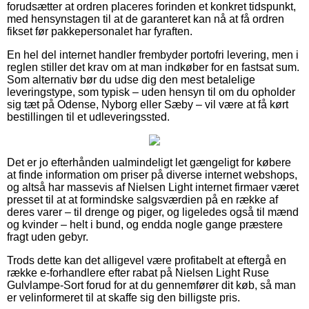
forudsætter at ordren placeres forinden et konkret tidspunkt,
med hensynstagen til at de garanteret kan nå at få ordren
fikset før pakkepersonalet har fyraften.
En hel del internet handler frembyder portofri levering, men i
reglen stiller det krav om at man indkøber for en fastsat sum.
Som alternativ bør du udse dig den mest betalelige
leveringstype, som typisk – uden hensyn til om du opholder
sig tæt på Odense, Nyborg eller Sæby – vil være at få kørt
bestillingen til et udleveringssted.
Det er jo efterhånden ualmindeligt let gængeligt for købere
at finde information om priser på diverse internet webshops,
og altså har massevis af Nielsen Light internet firmaer været
presset til at at formindske salgsværdien på en række af
deres varer – til drenge og piger, og ligeledes også til mænd
og kvinder – helt i bund, og endda nogle gange præstere
fragt uden gebyr.
Trods dette kan det alligevel være profitabelt at eftergå en
række e-forhandlere efter rabat på Nielsen Light Ruse
Gulvlampe-Sort forud for at du gennemfører dit køb, så man
er velinformeret til at skaffe sig den billigste pris.