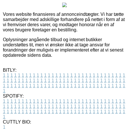
Vores website finansieres af annonceindtægter. Vi har tætte
samarbejder med adskillige forhandlere på nettet i form af at
vi fremviser deres varer, og modtager honorar når en af
vores brugere foretager en bestilling.
Oplysninger angående tilbud og internet butikker
understøttes tit, men vi ønsker ikke at tage ansvar for
forandringer der muligvis er implementeret efter at vi senest
opdaterede sidens data.
BITLY:
1
1
1
1
1
1
1
1
1
1
1
1
1
1
1
1
1
1
1
1
1
1
1
1
1
1
1
1
1
1
1
1
1
1
1
1
1
1
1
1
1
1
1
1
1
1
1
1
1
1
1
1
1
1
1
1
1
1
1
1
1
1
1
1
1
1
1
1
1
1
1
1
1
1
1
1
1
1
1
1
1
1
1
1
1
1
1
1
1
1
1
1
1
1
1
1
1
1
1
1
SPOTIFY:
1
1
1
1
1
1
1
1
1
1
1
1
1
1
1
1
1
1
1
1
1
1
1
1
1
1
1
1
1
1
1
1
1
1
1
1
1
1
1
1
1
1
1
1
1
1
1
1
1
1
1
1
1
1
1
1
1
1
1
1
1
1
1
1
1
1
1
1
1
1
1
1
1
1
1
1
1
1
1
1
1
1
1
1
1
1
1
1
1
1
1
1
1
1
1
1
1
1
1
1
CUTTLY BIO:
1