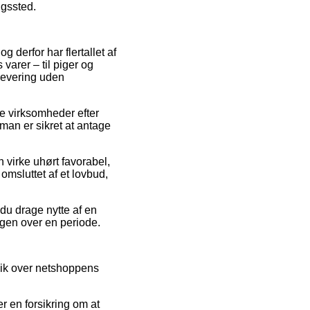
ngssted.
g derfor har flertallet af
varer – til piger og
levering uden
ne virksomheder efter
man er sikret at antage
 virke uhørt favorabel,
omsluttet af et lovbud,
 du drage nytte af en
ingen over en periode.
blik over netshoppens
r en forsikring om at