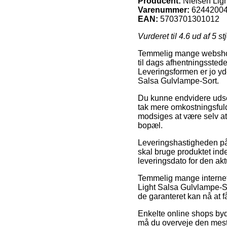
Producent:
Nielsen Ligh
Varenummer:
6244200
EAN:
5703701301012
Vurderet til
4.6
ud af 5 st
Temmelig mange webshops 
til dags afhentningsstede
Leveringsformen er jo yde
Salsa Gulvlampe-Sort.
Du kunne endvidere udse d
tak mere omkostningsful
modsiges at være selv a
bopæl.
Leveringshastigheden på
skal bruge produktet ind
leveringsdato for den akt
Temmelig mange internet
Light Salsa Gulvlampe-So
de garanteret kan nå at f
Enkelte online shops byde
må du overveje den mest b