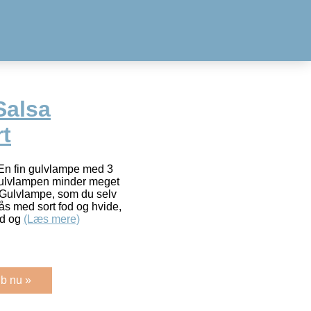
Salsa
t
En fin gulvlampe med 3
. Gulvlampen minder meget
k Gulvlampe, som du selv
ås med sort fod og hvide,
od og
(Læs mere)
b nu »