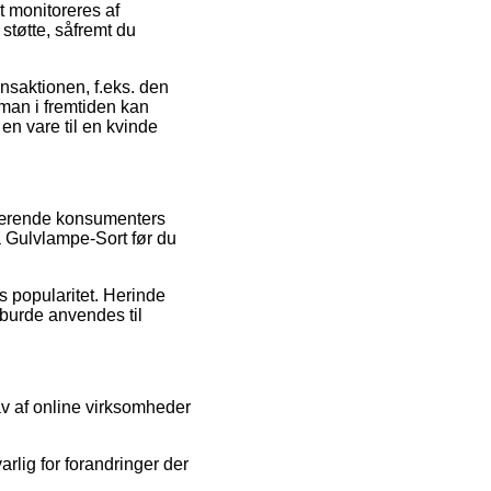
 monitoreres af
tøtte, såfremt du
ansaktionen, f.eks. den
å man i fremtiden kan
en vare til en kvinde
enværende konsumenters
a Gulvlampe-Sort før du
s popularitet. Herinde
 burde anvendes til
v af online virksomheder
rlig for forandringer der