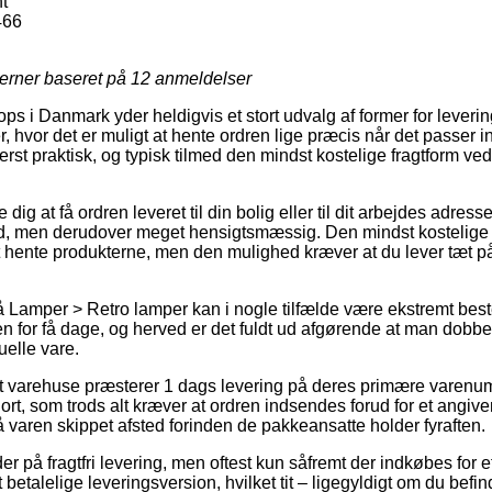
t
466
jerner baseret på
12
anmeldelser
i Danmark yder heldigvis et stort udvalg af former for levering.
r, hvor det er muligt at hente ordren lige præcis når det passer in
rst praktisk, og typisk tilmed den mindst kostelige fragtform ve
ig at få ordren leveret til din bolig eller til dit arbejdes adres
d, men derudover meget hensigtsmæssig. Den mindst kostelige 
t hente produkterne, men den mulighed kræver at du lever tæt 
 Lamper > Retro lamper kan i nogle tilfælde være ekstremt b
en for få dage, og herved er det fuldt ud afgørende at man dobbe
uelle vare.
 varehuse præsterer 1 dags levering på deres primære varenu
rt, som trods alt kræver at ordren indsendes forud for et angive
å varen skippet afsted forinden de pakkeansatte holder fyraften.
r på fragtfri levering, men oftest kun såfremt der indkøbes for e
etalelige leveringsversion, hvilket tit – ligegyldigt om du befi