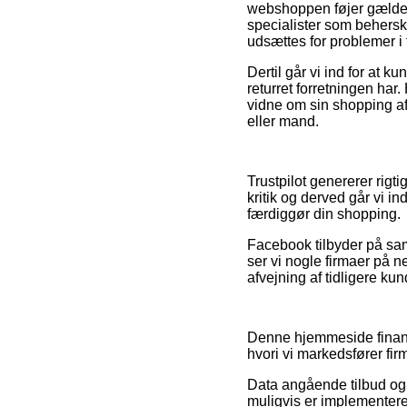
webshoppen føjer gældend
specialister som behersk
udsættes for problemer i
Dertil går vi ind for at k
returret forretningen har.
vidne om sin shopping af
eller mand.
Trustpilot genererer rigt
kritik og derved går vi i
færdiggør din shopping.
Facebook tilbyder på samm
ser vi nogle firmaer på 
afvejning af tidligere ku
Denne hjemmeside finans
hvori vi markedsfører fir
Data angående tilbud og o
muligvis er implementere