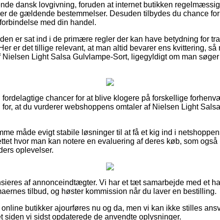
e dansk lovgivning, foruden at internet butikken regelmæssigt
er de gældende bestemmelser. Desuden tilbydes du chance for s
 forbindelse med din handel.
unden er sat ind i de primære regler der kan have betydning for tr
 Her er det tillige relevant, at man altid bevarer ens kvittering, s
 Nielsen Light Salsa Gulvlampe-Sort, ligegyldigt om man søger 
ig fordelagtige chancer for at blive klogere på forskellige forh
nd for, at du vurderer webshoppens omtaler af Nielsen Light Sals
e måde evigt stabile løsninger til at få et kig ind i netshoppen
nettet hvor man kan notere en evaluering af deres køb, som også
nders oplevelser.
ieres af annonceindtægter. Vi har et tæt samarbejde med et ha
maernes tilbud, og høster kommission når du laver en bestilling.
nline butikker ajourføres nu og da, men vi kan ikke stilles ansva
t siden vi sidst opdaterede de anvendte oplysninger.