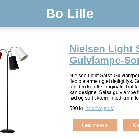
Bo Lille
Nielsen Light 
Gulvlampe-Sor
Nielsen Light Salsa Gulvlampe
flexible arme og et dejligt lys
om den kendte, originale Trafi
kan designe. Salsa gulvlampe f
rød og sort skærm, med krom f
599
kr.
(Vis fragtpris)
Læs mere »
Kø