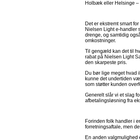
Holbæk eller Helsinge – vi
Det er ekstremt smart for i
Nielsen Light e-handler s
drenge, og samtidig også
omkostninger.
Til gengæld kan det til h
rabat på Nielsen Light S
den skarpeste pris.
Du bør lige meget hvad ik
kunne det undertiden være
som støtter kunden overf
Generelt slår vi et slag f
afbetalingsløsning fra ek
Forinden folk handler i e
forretningsaftale, men de
En anden valgmulighed er