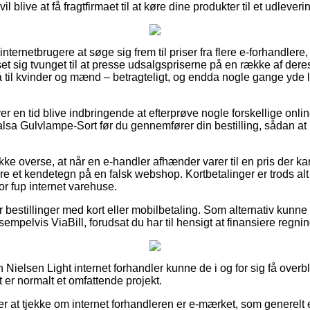
l blive at få fragtfirmaet til at køre dine produkter til et udleveri
nternetbrugere at søge sig frem til priser fra flere e-forhandlere, o
et sig tvunget til at presse udsalgspriserne på en række af deres 
 til kvinder og mænd – betragteligt, og endda nogle gange yde 
ver en tid blive indbringende at efterprøve nogle forskellige onli
alsa Gulvlampe-Sort før du gennemfører din bestilling, sådan at 
ke overse, at når en e-handler afhænder varer til en pris der kan
 et kendetegn på en falsk webshop. Kortbetalinger er trods alt 
or fup internet varehuse.
or bestillinger med kort eller mobilbetaling. Som alternativ kunne
sempelvis ViaBill, forudsat du har til hensigt at finansiere regn
n Nielsen Light internet forhandler kunne de i og for sig få over
t er normalt et omfattende projekt.
 at tjekke om internet forhandleren er e-mærket, som generelt e