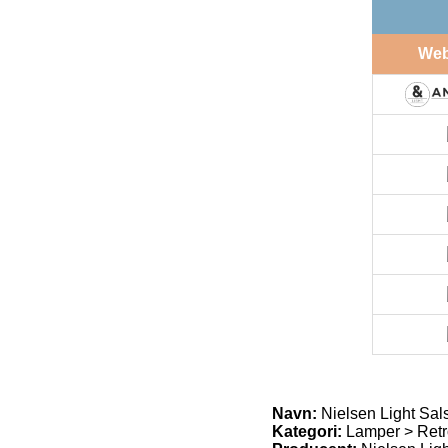
We
Navn:
Nielsen Light Sal
Kategori:
Lamper > Retr