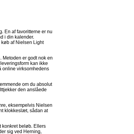
 En af favoritterne er nu
d i din kalender.
d køb af Nielsen Light
se. Metoden er godt nok en
leveringsform kan ikke
på online virksomhedens
estemmende om du absolut
lttjekker den anslåede
mre, eksempelvis Nielsen
nt klokkeslæt, sådan at
t konkret beløb. Ellers
nder sig ved Herning,