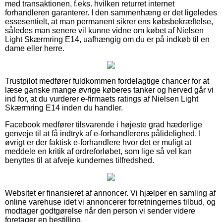
med transaktionen, f.eks. hvilken returret internet
forhandleren garanterer. I den sammenhæng er det ligeledes
essesentielt, at man permanent sikrer ens købsbekræftelse,
således man senere vil kunne vidne om købet af Nielsen
Light Skærmring E14, uafhængig om du er på indkøb til en
dame eller herre.
Trustpilot medfører fuldkommen fordelagtige chancer for at
læse ganske mange øvrige køberes tanker og herved går vi
ind for, at du vurderer e-firmaets ratings af Nielsen Light
Skærmring E14 inden du handler.
Facebook medfører tilsvarende i højeste grad hæderlige
genveje til at få indtryk af e-forhandlerens pålidelighed. I
øvrigt er der faktisk e-forhandlere hvor det er muligt at
meddele en kritik af ordreforløbet, som lige så vel kan
benyttes til at afveje kundernes tilfredshed.
Websitet er finansieret af annoncer. Vi hjælper en samling af
online varehuse idet vi annoncerer forretningernes tilbud, og
modtager godtgørelse når den person vi sender videre
foretager en bestilling.