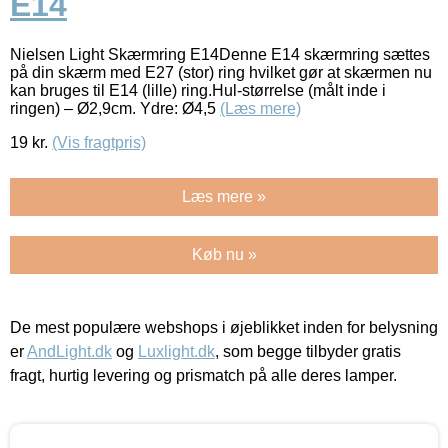
E14
Nielsen Light Skærmring E14Denne E14 skærmring sættes
på din skærm med E27 (stor) ring hvilket gør at skærmen nu
kan bruges til E14 (lille) ring.Hul-størrelse (målt inde i
ringen) – Ø2,9cm. Ydre: Ø4,5
(Læs mere)
19
kr.
(Vis fragtpris)
Læs mere »
Køb nu »
De mest populære webshops i øjeblikket inden for belysning
er
AndLight.dk
og
Luxlight.dk
, som begge tilbyder gratis
fragt, hurtig levering og prismatch på alle deres lamper.