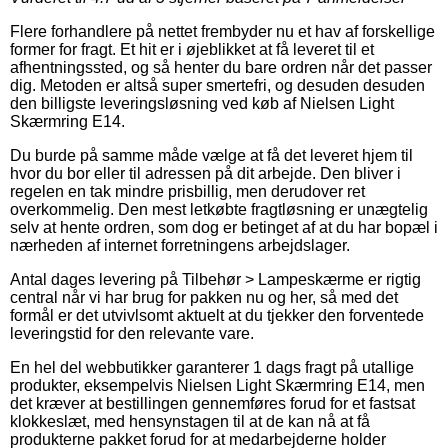
Flere forhandlere på nettet frembyder nu et hav af forskellige
former for fragt. Et hit er i øjeblikket at få leveret til et
afhentningssted, og så henter du bare ordren når det passer
dig. Metoden er altså super smertefri, og desuden desuden
den billigste leveringsløsning ved køb af Nielsen Light
Skærmring E14.
Du burde på samme måde vælge at få det leveret hjem til
hvor du bor eller til adressen på dit arbejde. Den bliver i
regelen en tak mindre prisbillig, men derudover ret
overkommelig. Den mest letkøbte fragtløsning er unægtelig
selv at hente ordren, som dog er betinget af at du har bopæl i
nærheden af internet forretningens arbejdslager.
Antal dages levering på Tilbehør > Lampeskærme er rigtig
central når vi har brug for pakken nu og her, så med det
formål er det utvivlsomt aktuelt at du tjekker den forventede
leveringstid for den relevante vare.
En hel del webbutikker garanterer 1 dags fragt på utallige
produkter, eksempelvis Nielsen Light Skærmring E14, men
det kræver at bestillingen gennemføres forud for et fastsat
klokkeslæt, med hensynstagen til at de kan nå at få
produkterne pakket forud for at medarbejderne holder