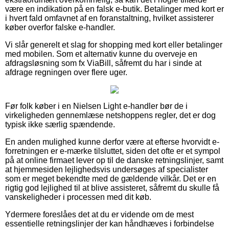
være en indikation på en falsk e-butik. Betalinger med kort er
i hvert fald omfavnet af en foranstaltning, hvilket assisterer
køber overfor falske e-handler.
Vi slår generelt et slag for shopping med kort eller betalinger
med mobilen. Som et alternativ kunne du overveje en
afdragsløsning som fx ViaBill, såfremt du har i sinde at
afdrage regningen over flere uger.
Før folk køber i en Nielsen Light e-handler bør de i
virkeligheden gennemlæse netshoppens regler, det er dog
typisk ikke særlig spændende.
En anden mulighed kunne derfor være at efterse hvorvidt e-
forretningen er e-mærke tilsluttet, siden det ofte er et sympol
på at online firmaet lever op til de danske retningslinjer, samt
at hjemmesiden lejlighedsvis undersøges af specialister
som er meget bekendte med de gældende vilkår. Det er en
rigtig god lejlighed til at blive assisteret, såfremt du skulle få
vanskeligheder i processen med dit køb.
Ydermere foreslåes det at du er vidende om de mest
essentielle retningslinjer der kan håndhæves i forbindelse