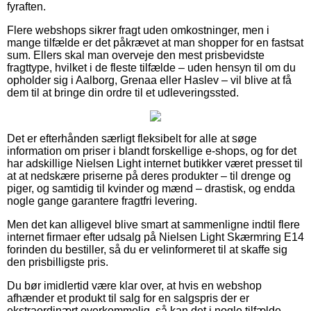
fyraften.
Flere webshops sikrer fragt uden omkostninger, men i
mange tilfælde er det påkrævet at man shopper for en fastsat
sum. Ellers skal man overveje den mest prisbevidste
fragttype, hvilket i de fleste tilfælde – uden hensyn til om du
opholder sig i Aalborg, Grenaa eller Haslev – vil blive at få
dem til at bringe din ordre til et udleveringssted.
Det er efterhånden særligt fleksibelt for alle at søge
information om priser i blandt forskellige e-shops, og for det
har adskillige Nielsen Light internet butikker været presset til
at at nedskære priserne på deres produkter – til drenge og
piger, og samtidig til kvinder og mænd – drastisk, og endda
nogle gange garantere fragtfri levering.
Men det kan alligevel blive smart at sammenligne indtil flere
internet firmaer efter udsalg på Nielsen Light Skærmring E14
forinden du bestiller, så du er velinformeret til at skaffe sig
den prisbilligste pris.
Du bør imidlertid være klar over, at hvis en webshop
afhænder et produkt til salg for en salgspris der er
ekstraordinært overkommelig, så kan det i nogle tilfælde