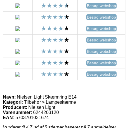
Besøg webshop
Besøg webshop
Besøg webshop
Besøg webshop
Besøg webshop
Besøg webshop
Besøg webshop
Navn:
Nielsen Light Skærmring E14
Kategori:
Tilbehør > Lampeskærme
Producent:
Nielsen Light
Varenummer:
6244203120
EAN:
5703701031674
Vurderet til
4.7
ud af 5 stjerner baseret på
7
anmeldelser