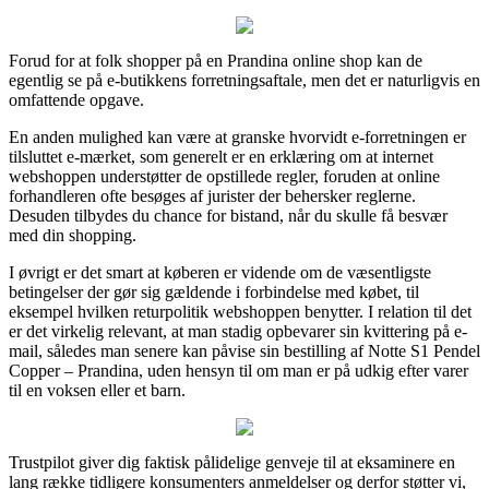
Forud for at folk shopper på en Prandina online shop kan de
egentlig se på e-butikkens forretningsaftale, men det er naturligvis en
omfattende opgave.
En anden mulighed kan være at granske hvorvidt e-forretningen er
tilsluttet e-mærket, som generelt er en erklæring om at internet
webshoppen understøtter de opstillede regler, foruden at online
forhandleren ofte besøges af jurister der behersker reglerne.
Desuden tilbydes du chance for bistand, når du skulle få besvær
med din shopping.
I øvrigt er det smart at køberen er vidende om de væsentligste
betingelser der gør sig gældende i forbindelse med købet, til
eksempel hvilken returpolitik webshoppen benytter. I relation til det
er det virkelig relevant, at man stadig opbevarer sin kvittering på e-
mail, således man senere kan påvise sin bestilling af Notte S1 Pendel
Copper – Prandina, uden hensyn til om man er på udkig efter varer
til en voksen eller et barn.
Trustpilot giver dig faktisk pålidelige genveje til at eksaminere en
lang række tidligere konsumenters anmeldelser og derfor støtter vi,