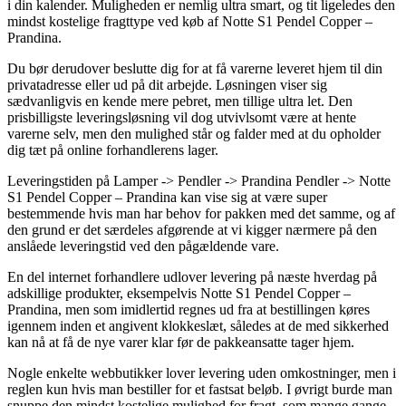
i din kalender. Muligheden er nemlig ultra smart, og tit ligeledes den
mindst kostelige fragttype ved køb af Notte S1 Pendel Copper –
Prandina.
Du bør derudover beslutte dig for at få varerne leveret hjem til din
privatadresse eller ud på dit arbejde. Løsningen viser sig
sædvanligvis en kende mere pebret, men tillige ultra let. Den
prisbilligste leveringsløsning vil dog utvivlsomt være at hente
varerne selv, men den mulighed står og falder med at du opholder
dig tæt på online forhandlerens lager.
Leveringstiden på Lamper -> Pendler -> Prandina Pendler -> Notte
S1 Pendel Copper – Prandina kan vise sig at være super
bestemmende hvis man har behov for pakken med det samme, og af
den grund er det særdeles afgørende at vi kigger nærmere på den
anslåede leveringstid ved den pågældende vare.
En del internet forhandlere udlover levering på næste hverdag på
adskillige produkter, eksempelvis Notte S1 Pendel Copper –
Prandina, men som imidlertid regnes ud fra at bestillingen køres
igennem inden et angivent klokkeslæt, således at de med sikkerhed
kan nå at få de nye varer klar før de pakkeansatte tager hjem.
Nogle enkelte webbutikker lover levering uden omkostninger, men i
reglen kun hvis man bestiller for et fastsat beløb. I øvrigt burde man
snuppe den mindst kostelige mulighed for fragt, som mange gange –