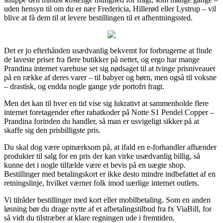
uden hensyn til om du er nær Fredericia, Hillerød eller Lystrup – vil
blive at få dem til at levere bestillingen til et afhentningssted.
Det er jo efterhånden usædvanlig bekvemt for forbrugerne at finde
de laveste priser fra flere butikker på nettet, og ergo har mange
Prandina internet varehuse set sig nødsaget til at tvinge prisniveauet
på en række af deres varer – til babyer og børn, men også til voksne
– drastisk, og endda nogle gange yde portofri fragt.
Men det kan til hver en tid vise sig lukrativt at sammenholde flere
internet foretagender efter rabatkoder på Notte S1 Pendel Copper –
Prandina forinden du handler, så man er usvigeligt sikker på at
skaffe sig den prisbilligste pris.
Du skal dog være opmærksom på, at ifald en e-forhandler afhænder
produkter til salg for en pris der kan virke usædvanlig billig, så
kunne det i nogle tilfælde være et bevis på en uægte shop.
Bestillinger med betalingskort er ikke desto mindre indbefattet af en
retningslinje, hvilket værner folk imod uærlige internet outlets.
Vi tilråder bestillinger med kort eller mobilbetaling. Som en anden
løsning bør du drage nytte af et afbetalingstilbud fra fx ViaBill, for
så vidt du tilstræber at klare regningen ude i fremtiden.