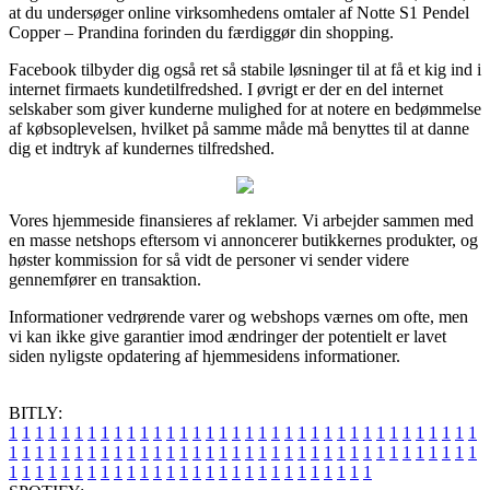
at du undersøger online virksomhedens omtaler af Notte S1 Pendel
Copper – Prandina forinden du færdiggør din shopping.
Facebook tilbyder dig også ret så stabile løsninger til at få et kig ind i
internet firmaets kundetilfredshed. I øvrigt er der en del internet
selskaber som giver kunderne mulighed for at notere en bedømmelse
af købsoplevelsen, hvilket på samme måde må benyttes til at danne
dig et indtryk af kundernes tilfredshed.
Vores hjemmeside finansieres af reklamer. Vi arbejder sammen med
en masse netshops eftersom vi annoncerer butikkernes produkter, og
høster kommission for så vidt de personer vi sender videre
gennemfører en transaktion.
Informationer vedrørende varer og webshops værnes om ofte, men
vi kan ikke give garantier imod ændringer der potentielt er lavet
siden nyligste opdatering af hjemmesidens informationer.
BITLY:
1
1
1
1
1
1
1
1
1
1
1
1
1
1
1
1
1
1
1
1
1
1
1
1
1
1
1
1
1
1
1
1
1
1
1
1
1
1
1
1
1
1
1
1
1
1
1
1
1
1
1
1
1
1
1
1
1
1
1
1
1
1
1
1
1
1
1
1
1
1
1
1
1
1
1
1
1
1
1
1
1
1
1
1
1
1
1
1
1
1
1
1
1
1
1
1
1
1
1
1