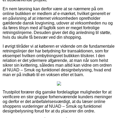
En nem løsning kan derfor være at se nærmere på om
online butikken er medlem af e-mærket, hvilket generelt er
en påvisning af at internet virksomheden opretholder
gældende dansk lovgivning, udover at virksomheden nu og
da føres tilsyn med af fagfolk som er meget fortrolige
retningslinjerne. Desuden giver det dig anledning til støtte,
hvis du skulle få besvær ved din shopping.
I øvrigt tilråder vi at køberen er vidende om de fundamentale
retningslinjer der har betydning for transaktionen, som for
eksempel hvilken ombytningsret butikken tilsikrer. I den
relation er det ydermere afgørende, at man når som helst
sikrer sin kvittering, således man altid kan vidne om ordren
af NUAD – Smuk og funktionel designbelysning, hvad end
man er på indkøb til en voksen eller et barn.
Trustpilot forærer dig ganske fordelagtige muligheder for at
verificere en stor gruppe forhenværende kunders meninger
og derfor er det anbefalelsesværdigt, at du læser online
shoppens vurderinger af NUAD – Smuk og funktionel
designbelysning forud for at du placerer din ordre.