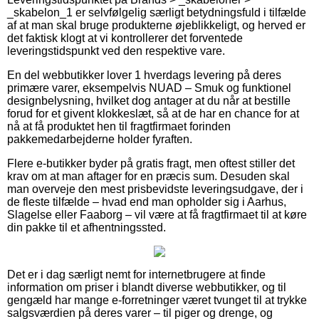
_skabelon_1 er selvfølgelig særligt betydningsfuld i tilfælde
af at man skal bruge produkterne øjeblikkeligt, og herved er
det faktisk klogt at vi kontrollerer det forventede
leveringstidspunkt ved den respektive vare.
En del webbutikker lover 1 hverdags levering på deres
primære varer, eksempelvis NUAD – Smuk og funktionel
designbelysning, hvilket dog antager at du når at bestille
forud for et givent klokkeslæt, så at de har en chance for at
nå at få produktet hen til fragtfirmaet forinden
pakkemedarbejderne holder fyraften.
Flere e-butikker byder på gratis fragt, men oftest stiller det
krav om at man aftager for en præcis sum. Desuden skal
man overveje den mest prisbevidste leveringsudgave, der i
de fleste tilfælde – hvad end man opholder sig i Aarhus,
Slagelse eller Faaborg – vil være at få fragtfirmaet til at køre
din pakke til et afhentningssted.
Det er i dag særligt nemt for internetbrugere at finde
information om priser i blandt diverse webbutikker, og til
gengæld har mange e-forretninger været tvunget til at trykke
salgsværdien på deres varer – til piger og drenge, og