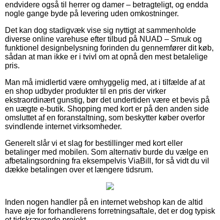
endvidere også til herrer og damer – betragteligt, og endda
nogle gange byde på levering uden omkostninger.
Det kan dog stadigvæk vise sig nyttigt at sammenholde
diverse online varehuse efter tilbud på NUAD – Smuk og
funktionel designbelysning forinden du gennemfører dit køb,
sådan at man ikke er i tvivl om at opnå den mest betalelige
pris.
Man må imidlertid være omhyggelig med, at i tilfælde af at
en shop udbyder produkter til en pris der virker
ekstraordinært gunstig, bør det undertiden være et bevis på
en uægte e-butik. Shopping med kort er på den anden side
omsluttet af en foranstaltning, som beskytter køber overfor
svindlende internet virksomheder.
Generelt slår vi et slag for bestillinger med kort eller
betalinger med mobilen. Som alternativ burde du vælge en
afbetalingsordning fra eksempelvis ViaBill, for så vidt du vil
dække betalingen over et længere tidsrum.
Inden nogen handler på en internet webshop kan de altid
have øje for forhandlerens forretningsaftale, det er dog typisk
et tidskrævende projekt.