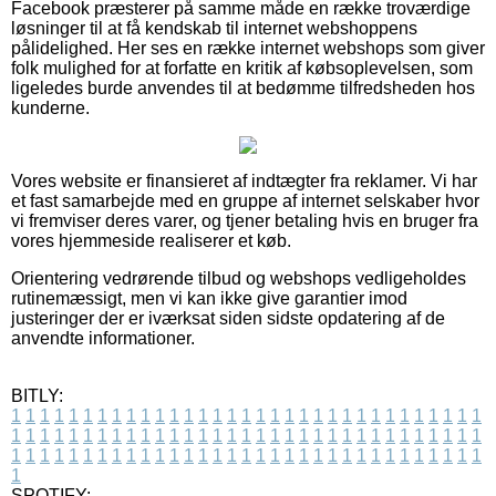
Facebook præsterer på samme måde en række troværdige
løsninger til at få kendskab til internet webshoppens
pålidelighed. Her ses en række internet webshops som giver
folk mulighed for at forfatte en kritik af købsoplevelsen, som
ligeledes burde anvendes til at bedømme tilfredsheden hos
kunderne.
Vores website er finansieret af indtægter fra reklamer. Vi har
et fast samarbejde med en gruppe af internet selskaber hvor
vi fremviser deres varer, og tjener betaling hvis en bruger fra
vores hjemmeside realiserer et køb.
Orientering vedrørende tilbud og webshops vedligeholdes
rutinemæssigt, men vi kan ikke give garantier imod
justeringer der er iværksat siden sidste opdatering af de
anvendte informationer.
BITLY:
1
1
1
1
1
1
1
1
1
1
1
1
1
1
1
1
1
1
1
1
1
1
1
1
1
1
1
1
1
1
1
1
1
1
1
1
1
1
1
1
1
1
1
1
1
1
1
1
1
1
1
1
1
1
1
1
1
1
1
1
1
1
1
1
1
1
1
1
1
1
1
1
1
1
1
1
1
1
1
1
1
1
1
1
1
1
1
1
1
1
1
1
1
1
1
1
1
1
1
1
SPOTIFY: