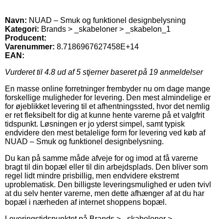
Navn:
NUAD – Smuk og funktionel designbelysning
Kategori:
Brands > _skabeloner > _skabelon_1
Producent:
Varenummer:
8.7186967627458E+14
EAN:
Vurderet til
4.8
ud af 5 stjerner baseret på
19
anmeldelser
En masse online forretninger frembyder nu om dage mange
forskellige muligheder for levering. Den mest almindelige er
for øjeblikket levering til et afhentningssted, hvor det nemlig
er ret fleksibelt for dig at kunne hente varerne på et valgfrit
tidspunkt. Løsningen er jo yderst simpel, samt typisk
endvidere den mest betalelige form for levering ved køb af
NUAD – Smuk og funktionel designbelysning.
Du kan på samme måde afveje for og imod at få varerne
bragt til din bopæl eller til din arbejdsplads. Den bliver som
regel lidt mindre prisbillig, men endvidere ekstremt
uproblematisk. Den billigste leveringsmulighed er uden tvivl
at du selv henter varerne, men dette afhænger af at du har
bopæl i nærheden af internet shoppens bopæl.
Leveringstidspunktet på Brands > _skabeloner >