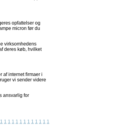
geres opfattelser og
dlampe micron før du
line virksomhedens
f deres køb, hvilket
f internet firmaer i
bruger vi sender videre
 ansvarlig for
1
1
1
1
1
1
1
1
1
1
1
1
1