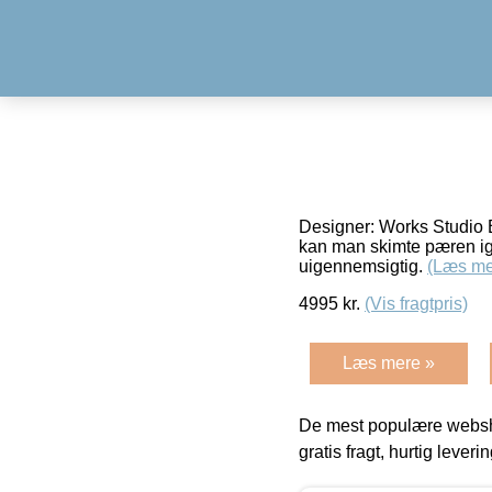
Designer: Works Studio B
kan man skimte pæren ig
uigennemsigtig.
(Læs me
4995
kr.
(Vis fragtpris)
Læs mere »
De mest populære websho
gratis fragt, hurtig lever