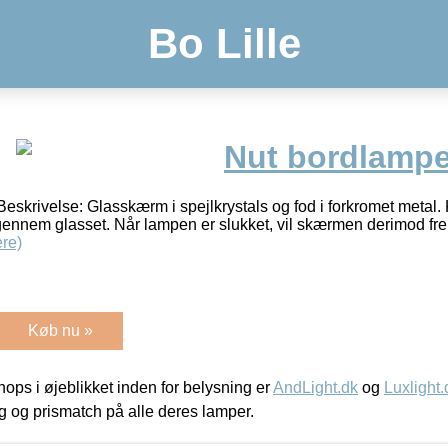
Bo Lille
Nut bordlampe
eskrivelse: Glasskærm i spejlkrystals og fod i forkromet metal.
ennem glasset. Når lampen er slukket, vil skærmen derimod fre
re)
Køb nu »
ps i øjeblikket inden for belysning er
AndLight.dk
og
Luxlight.
ing og prismatch på alle deres lamper.