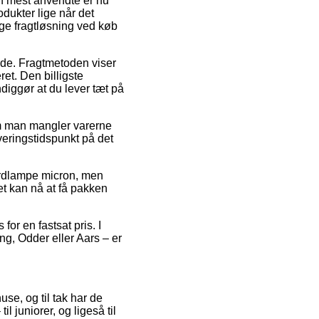
n mest anvendte er nu
odukter lige når det
ige fragtløsning ved køb
ejde. Fragtmetoden viser
et. Den billigste
diggør at du lever tæt på
m man mangler varerne
veringstidspunkt på det
bordlampe micron, men
ret kan nå at få pakken
or en fastsat pris. I
ing, Odder eller Aars – er
use, og til tak har de
l juniorer, og ligeså til