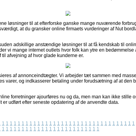
pæne løsninger til at efterforske ganske mange nuværende forbru
sværdigt, at du gransker online firmaets vurderinger af Nut bor
suden adskillige anstændige løsninger til at få kendskab til on
r vi mange internet outlets hvor folk kan ytre en bedømmelse a
 til afvejning af hvor glade kunderne er.
eres af annonceindtægter. Vi arbejder tæt sammen med masser a
eres varer, og indkasserer betaling under forudsætning af at den 
line forretninger ajourføres nu og da, men man kan ikke stille os
lt er udført efter seneste opdatering af de anvendte data.
1
1
1
1
1
1
1
1
1
1
1
1
1
1
1
1
1
1
1
1
1
1
1
1
1
1
1
1
1
1
1
1
1
1
1
1
1
1
1
1
1
1
1
1
1
1
1
1
1
1
1
1
1
1
1
1
1
1
1
1
1