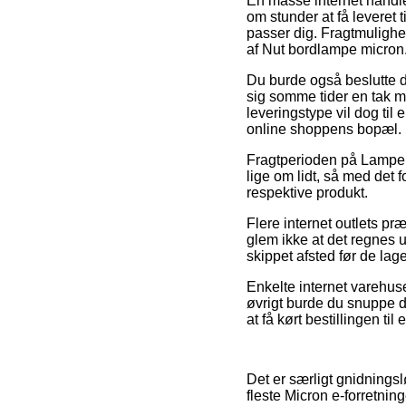
En masse internet handle
om stunder at få leveret t
passer dig. Fragtmulighed
af Nut bordlampe micron
Du burde også beslutte di
sig somme tider en tak m
leveringstype vil dog ti
online shoppens bopæl.
Fragtperioden på Lamper
lige om lidt, så med det 
respektive produkt.
Flere internet outlets p
glem ikke at det regnes u
skippet afsted før de lager
Enkelte internet varehuse
øvrigt burde du snuppe de
at få kørt bestillingen ti
Det er særligt gnidningslø
fleste Micron e-forretning