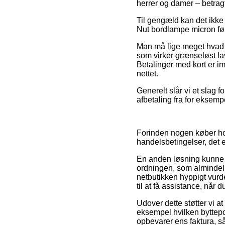
herrer og damer – betrag
Til gengæld kan det ikke 
Nut bordlampe micron før 
Man må lige meget hvad i
som virker grænseløst la
Betalinger med kort er i
nettet.
Generelt slår vi et slag 
afbetaling fra for eksemp
Forinden nogen køber ho
handelsbetingelser, det
En anden løsning kunne 
ordningen, som almindeli
netbutikken hyppigt vurd
til at få assistance, når 
Udover dette støtter vi a
eksempel hvilken byttepol
opbevarer ens faktura, s