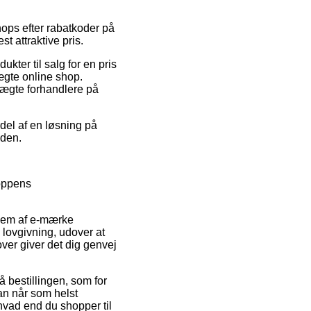
hops efter rabatkoder på
t attraktive pris.
ter til salg for en pris
ægte online shop.
 uægte forhandlere på
rdel af en løsning på
iden.
oppens
dlem af e-mærke
 lovgivning, udover at
ver giver det dig genvej
 bestillingen, som for
man når som helst
hvad end du shopper til