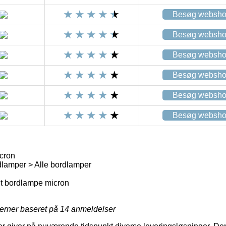
Besøg websh
Besøg websh
Besøg websh
Besøg websh
Besøg websh
Besøg websh
cron
lamper > Alle bordlamper
t bordlampe micron
jerner baseret på
14
anmeldelser