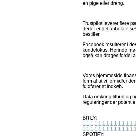
en pige eller dreng.
Trustpilot leverer flere 
derfor er det anbefalelse
bestiller.
Facebook resulterer i de
kundefokus. Herinde møde
også kan drages fordel af
Vores hjemmeside finansi
form af at vi formidler d
fuldfører et indkøb.
Data omkring tilbud og on
reguleringer der potentie
BITLY:
1
1
1
1
1
1
1
1
1
1
1
1
1
1
1
1
1
1
1
1
1
1
1
1
1
1
SPOTIFY: