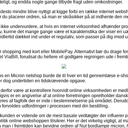
teligt, og endda nogle gange tilbyde fragt uden omkostninger.
desto mindre blive nyttigt at kigge forbi en række internet webs
du placerer ordren, så man er skråsikker på at indhente den mes
kke undervurdere, at hvis en internet virksomhed afhænder produk
v, kunne det mange gange være et karakteristika der viser en u
midlertid dækket ind under et regulativ, som passer på dig imod
for shopping med kort eller MobilePay. Alternativt bør du drage fo
el ViaBill, forudsat du hellere vil godtgøre regningen ude i fremt
s en Micron netshop burde de til hver en tid gennemlæse e-sh
 er dog undertiden en tidskrævende opgave.
derfor være at kontrollere hvorvidt online virksomheden er me
gvis er en angivelse af at online forretningen opretholder dansk
eres af fagfolk der er inde i bestemmelserne på området. Derudo
du forvoldes udfordringer i processen med din bestilling.
t kunden er vidende om de mest basale vedtægter der influerer på
itik online webshoppen tilsikrer. Her er det virkelig vigtigt, at 
å man i fremtiden kan bevidne ordren af Nut bordlampe micron, 