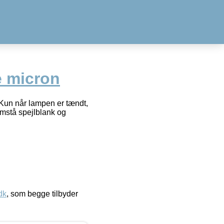
 micron
 Kun når lampen er tændt,
mstå spejlblank og
dk
, som begge tilbyder