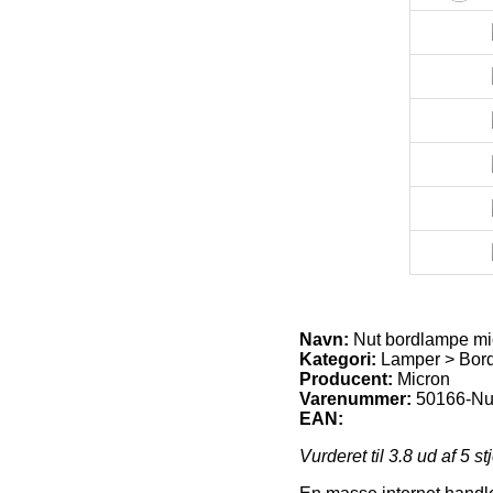
Navn:
Nut bordlampe mi
Kategori:
Lamper > Bord
Producent:
Micron
Varenummer:
50166-Nu
EAN:
Vurderet til
3.8
ud af 5 st