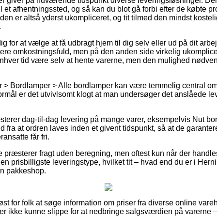
r giver på nuværende tidspunkt diverse leveringsløsninger. De
il et afhentningssted, og så kan du blot gå forbi efter de købte pr
en er altså yderst ukompliceret, og tit tilmed den mindst kostel
.
g for at vælge at få udbragt hjem til dig selv eller ud på dit arb
ere omkostningsfuld, men på den anden side virkelig ukomplicer
l enhver tid være selv at hente varerne, men den mulighed nødven
 > Bordlamper > Alle bordlamper kan være temmelig central o
formål er det utvivlsomt klogt at man undersøger det anslåede le
ræsterer dag-til-dag levering på mange varer, eksempelvis Nut 
d fra at ordren laves inden et givent tidspunkt, så at de garante
ansatte får fri.
 præsterer fragt uden beregning, men oftest kun når der handles f
n prisbilligste leveringstype, hvilket tit – hvad end du er i Hern
l en pakkeshop.
st for folk at søge information om priser fra diverse online vareh
er ikke kunne slippe for at nedbringe salgsværdien på varerne – ti