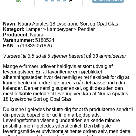
Navn:
Nuura Apiales 18 Lysekrone Sort og Opal Glas
Kategori:
Lamper > Lampetyper > Pendler
Producent:
Nuura
Varenummer:
5180524
EAN:
5713839051826
Vurderet til
3.5
ud af 5 stjerner baseret på
33
anmeldelser
Mange e-firmaer udlover heldigvis et stort udvalg af
leveringstyper. En af favoritterne er i øjeblikket
afhentningssteder, hvor det nemlig er ret fleksibelt for dig at
kunne hente din ordre lige præcis når det passer ind i din
kalender. Den er nemlig super enkel, og tit desuden den
mest letkøbte metode til levering ved køb af Nuura Apiales
18 Lysekrone Sort og Opal Glas.
Du kunne ligeledes beslutte dig for at få produkterne sendt til
din private bopæl eller ud til din arbejdsplads.
Leveringsformen viser sig undertiden en kende mindre
prisbillig, men ligeledes yderst enkel. Den billigste
leveringsmåde er utvivlsomt at hente ordren selv, men dette