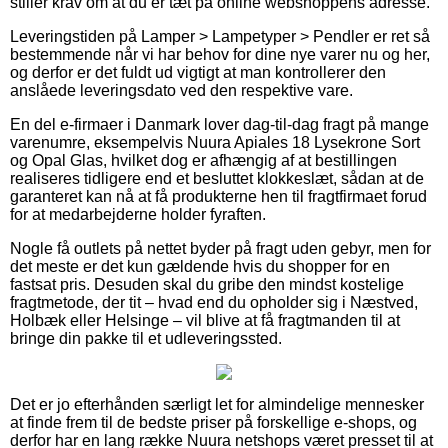
stiller krav om at du er tæt på online webshoppens adresse.
Leveringstiden på Lamper > Lampetyper > Pendler er ret så
bestemmende når vi har behov for dine nye varer nu og her,
og derfor er det fuldt ud vigtigt at man kontrollerer den
anslåede leveringsdato ved den respektive vare.
En del e-firmaer i Danmark lover dag-til-dag fragt på mange
varenumre, eksempelvis Nuura Apiales 18 Lysekrone Sort
og Opal Glas, hvilket dog er afhængig af at bestillingen
realiseres tidligere end et besluttet klokkeslæt, sådan at de
garanteret kan nå at få produkterne hen til fragtfirmaet forud
for at medarbejderne holder fyraften.
Nogle få outlets på nettet byder på fragt uden gebyr, men for
det meste er det kun gældende hvis du shopper for en
fastsat pris. Desuden skal du gribe den mindst kostelige
fragtmetode, der tit – hvad end du opholder sig i Næstved,
Holbæk eller Helsinge – vil blive at få fragtmanden til at
bringe din pakke til et udleveringssted.
Det er jo efterhånden særligt let for almindelige mennesker
at finde frem til de bedste priser på forskellige e-shops, og
derfor har en lang række Nuura netshops været presset til at