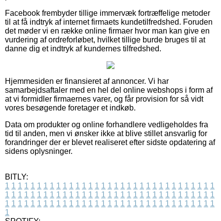
Facebook frembyder tillige immervæk fortræffelige metoder
til at få indtryk af internet firmaets kundetilfredshed. Foruden
det møder vi en række online firmaer hvor man kan give en
vurdering af ordreforløbet, hvilket tillige burde bruges til at
danne dig et indtryk af kundernes tilfredshed.
Hjemmesiden er finansieret af annoncer. Vi har
samarbejdsaftaler med en hel del online webshops i form af
at vi formidler firmaernes varer, og får provision for så vidt
vores besøgende foretager et indkøb.
Data om produkter og online forhandlere vedligeholdes fra
tid til anden, men vi ønsker ikke at blive stillet ansvarlig for
forandringer der er blevet realiseret efter sidste opdatering af
sidens oplysninger.
BITLY:
1
1
1
1
1
1
1
1
1
1
1
1
1
1
1
1
1
1
1
1
1
1
1
1
1
1
1
1
1
1
1
1
1
1
1
1
1
1
1
1
1
1
1
1
1
1
1
1
1
1
1
1
1
1
1
1
1
1
1
1
1
1
1
1
1
1
1
1
1
1
1
1
1
1
1
1
1
1
1
1
1
1
1
1
1
1
1
1
1
1
1
1
1
1
1
1
1
1
1
1