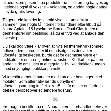
at nedskære priserne på produkterne – til børn og babyer, og
ligeledes også til voksne – voldsomt, og endda nogle gange
tilbyde gratis levering.
Til gengæld kan det imidlertid vise sig lønsomt at
sammenligne nogle få internet forhandlere efter tilbud på
Nuura Apiales 18 Lysekrone Sort og Opal Glas inden du
gennemfører din bestilling, så du er tryg ved at antage den
laveste pris.
Du skal dog være klar over, at hvis en internet virksomhed
udlover deres produkter til en udsalgspris der virker
uforståeligt beskeden, burde det for det meste være en
indikator for en uærlig online webshop. Kortkøb er på den
anden side omsluttet af et regulativ, hvilket dækker kunden
imod snydagtige butikker på nettet.
Vi foreslår generelt handler med kort eller betalinger med
mobilen. Som alternativ bør du udnytte en
afbetalingsordning fra f.eks. ViaBill, når du ser en fordel i at
dække beløbet over et længere tidsrum.
Før nogen bestiller på en Nuura internet forhandler behøver