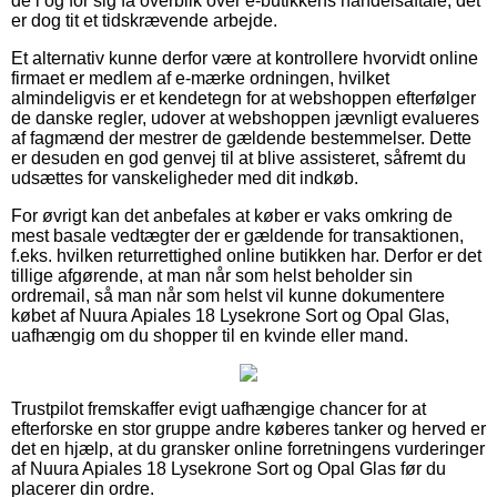
de i og for sig få overblik over e-butikkens handelsaftale, det
er dog tit et tidskrævende arbejde.
Et alternativ kunne derfor være at kontrollere hvorvidt online
firmaet er medlem af e-mærke ordningen, hvilket
almindeligvis er et kendetegn for at webshoppen efterfølger
de danske regler, udover at webshoppen jævnligt evalueres
af fagmænd der mestrer de gældende bestemmelser. Dette
er desuden en god genvej til at blive assisteret, såfremt du
udsættes for vanskeligheder med dit indkøb.
For øvrigt kan det anbefales at køber er vaks omkring de
mest basale vedtægter der er gældende for transaktionen,
f.eks. hvilken returrettighed online butikken har. Derfor er det
tillige afgørende, at man når som helst beholder sin
ordremail, så man når som helst vil kunne dokumentere
købet af Nuura Apiales 18 Lysekrone Sort og Opal Glas,
uafhængig om du shopper til en kvinde eller mand.
Trustpilot fremskaffer evigt uafhængige chancer for at
efterforske en stor gruppe andre køberes tanker og herved er
det en hjælp, at du gransker online forretningens vurderinger
af Nuura Apiales 18 Lysekrone Sort og Opal Glas før du
placerer din ordre.