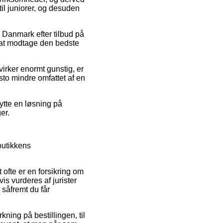
il juniorer, og desuden
i Danmark efter tilbud på
 at modtage den bedste
virker enormt gunstig, er
sto mindre omfattet af en
nytte en løsning på
er.
butikkens
ofte er en forsikring om
is vurderes af jurister
 såfremt du får
ning på bestillingen, til