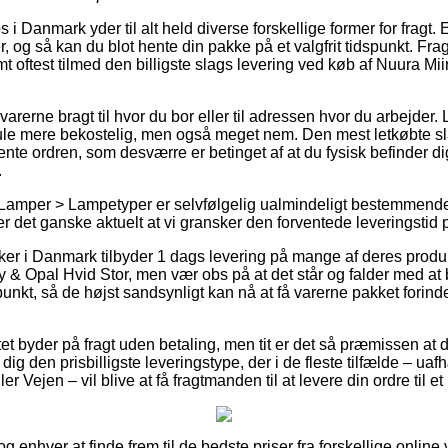
i Danmark yder til alt held diverse forskellige former for fragt.
r, og så kan du blot hente din pakke på et valgfrit tidspunkt. Frag
mt oftest tilmed den billigste slags levering ved køb af Nuura M
arerne bragt til hvor du bor eller til adressen hvor du arbejder
mule mere bekostelig, men også meget nem. Den mest letkøbte slag
ente ordren, som desværre er betinget af at du fysisk befinder dig
.
 Lamper > Lampetyper er selvfølgelig ualmindeligt bestemmende 
r det ganske aktuelt at vi gransker den forventede leveringstid 
er i Danmark tilbyder 1 dags levering på mange af deres produ
 & Opal Hvid Stor, men vær obs på at det står og falder med at 
spunkt, så de højst sandsynligt kan nå at få varerne pakket fori
et byder på fragt uden betaling, men tit er det så præmissen at 
 dig den prisbilligste leveringstype, der i de fleste tilfælde – u
er Vejen – vil blive at få fragtmanden til at levere din ordre til e
 og enhver at finde frem til de bedste priser fra forskellige onli