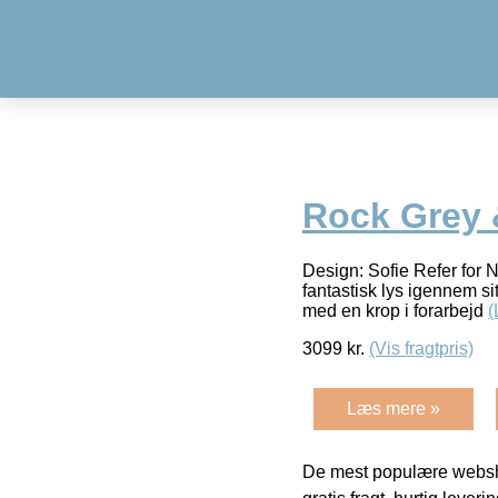
Rock Grey 
Design: Sofie Refer for 
fantastisk lys igennem si
med en krop i forarbejd
(
3099
kr.
(Vis fragtpris)
Læs mere »
De mest populære websho