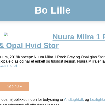
Bo Lille
Nuura Miira 1 
& Opal Hvid Stor
Nuura, 2019Koncept: Nuura Miira 1 Rock Grey og Opal glas Stor 
t opale glas og har et enkelt og tidsløst design. Nuura Miira er 
Læs mere)
Køb nu »
ps i øjeblikket inden for belysning er
AndLight.dk
og
Luxlight.