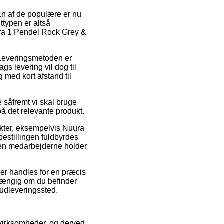
 En af de populære er nu
ttypen er altså
iira 1 Pendel Rock Grey &
. Leveringsmetoden er
s levering vil dog til
 med kort afstand til
såfremt vi skal bruge
på det relevante produkt.
kter, eksempelvis Nuura
bestillingen fuldbyrdes
nden medarbejderne holder
der handles for en præcis
afhængig om du befinder
t udleveringssted.
ne virksomheder, og derved