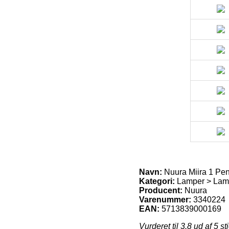
Navn:
Nuura Miira 1 Pen
Kategori:
Lamper > Lam
Producent:
Nuura
Varenummer:
3340224
EAN:
5713839000169
Vurderet til
3.8
ud af 5 st