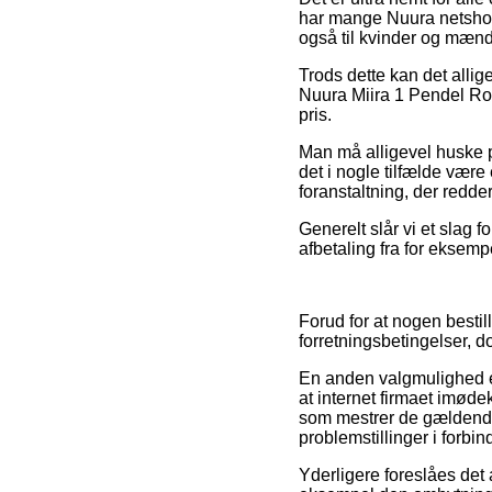
har mange Nuura netshops
også til kvinder og mænd
Trods dette kan det allig
Nuura Miira 1 Pendel Roc
pris.
Man må alligevel huske på
det i nogle tilfælde være
foranstaltning, der redd
Generelt slår vi et slag f
afbetaling fra for eksemp
Forud for at nogen bestil
forretningsbetingelser, d
En anden valgmulighed er
at internet firmaet imødek
som mestrer de gældende l
problemstillinger i forbi
Yderligere foreslåes det 