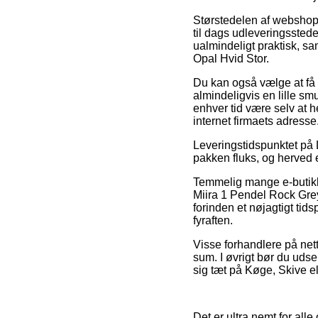
Størstedelen af webshops 
til dags udleveringsstede
ualmindeligt praktisk, sa
Opal Hvid Stor.
Du kan også vælge at få v
almindeligvis en lille s
enhver tid være selv at h
internet firmaets adresse
Leveringstidspunktet på
pakken fluks, og herved e
Temmelig mange e-butikk
Miira 1 Pendel Rock Grey
forinden et nøjagtigt tid
fyraften.
Visse forhandlere på nett
sum. I øvrigt bør du udse
sig tæt på Køge, Skive ell
Det er ultra nemt for alle