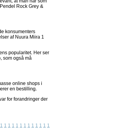
levant, at man når som
 1 Pendel Rock Grey &
ende konsumenters
elser af Nuura Miira 1
kens popularitet. Her ser
øb, som også må
masse online shops i
rer en bestilling.
var for forandringer der
1
1
1
1
1
1
1
1
1
1
1
1
1