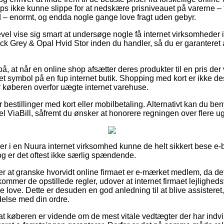
 ikke kunne slippe for at nedskære prisniveauet på varerne – t
 – enormt, og endda nogle gange love fragt uden gebyr.
evel vise sig smart at undersøge nogle få internet virksomheder 
k Grey & Opal Hvid Stor inden du handler, så du er garanteret
, at når en online shop afsætter deres produkter til en pris der 
 et symbol på en fup internet butik. Shopping med kort er ikke de
er køberen overfor uægte internet varehuse.
or bestillinger med kort eller mobilbetaling. Alternativt kan du be
el ViaBill, såfremt du ønsker at honorere regningen over flere ug
ler i en Nuura internet virksomhed kunne de helt sikkert bese e-
og er det oftest ikke særlig spændende.
 at granske hvorvidt online firmaet er e-mærket medlem, da det 
ommer de opstillede regler, udover at internet firmaet lejlighedsv
ove. Dette er desuden en god anledning til at blive assisteret,
ndelse med din ordre.
at køberen er vidende om de mest vitale vedtægter der har indvirk