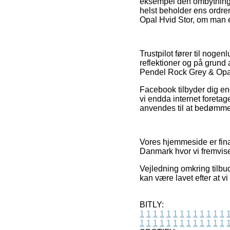
eksempel den ombytnings
helst beholder ens ordre
Opal Hvid Stor, om man er
Trustpilot fører til nog
reflektioner og på grund 
Pendel Rock Grey & Opal 
Facebook tilbyder dig end
vi endda internet foreta
anvendes til at bedømme 
Vores hjemmeside er fina
Danmark hvor vi fremviser
Vejledning omkring tilbud
kan være lavet efter at v
BITLY:
1
1
1
1
1
1
1
1
1
1
1
1
1
1
1
1
1
1
1
1
1
1
1
1
1
1