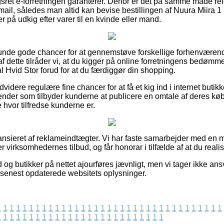
ret e-forretningen garanterer. Derfor er det på samme måde re
mail, således man altid kan bevise bestillingen af Nuura Miira
 på udkig efter varer til en kvinde eller mand.
enlunde gode chancer for at gennemstøve forskellige forhenvær
af dette tilråder vi, at du kigger på online forretningens bedømm
Hvid Stor forud for at du færdiggør din shopping.
videre regulære fine chancer for at få et kig ind i internet butik
gender som tilbyder kunderne at publicere en omtale af deres k
hvor tilfredse kunderne er.
nsieret af reklameindtægter. Vi har faste samarbejder med en 
 virksomhedernes tilbud, og får honorar i tilfælde af at du realise
 og butikker på nettet ajourføres jævnligt, men vi tager ikke ans
i senest opdaterede websitets oplysninger.
1
1
1
1
1
1
1
1
1
1
1
1
1
1
1
1
1
1
1
1
1
1
1
1
1
1
1
1
1
1
1
1
1
1
1
1
1
1
1
1
1
1
1
1
1
1
1
1
1
1
1
1
1
1
1
1
1
1
1
1
1