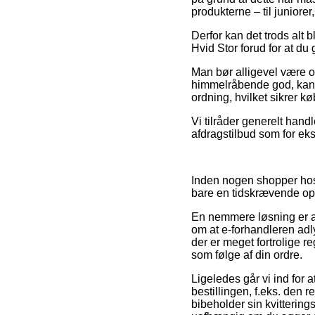
produkterne – til juniore
Derfor kan det trods alt 
Hvid Stor forud for at du 
Man bør alligevel være o
himmelråbende god, kan d
ordning, hvilket sikrer k
Vi tilråder generelt hand
afdragstilbud som for ekse
Inden nogen shopper hos
bare en tidskrævende o
En nemmere løsning er at
om at e-forhandleren adly
der er meget fortrolige r
som følge af din ordre.
Ligeledes går vi ind for
bestillingen, f.eks. den re
bibeholder sin kvitterin