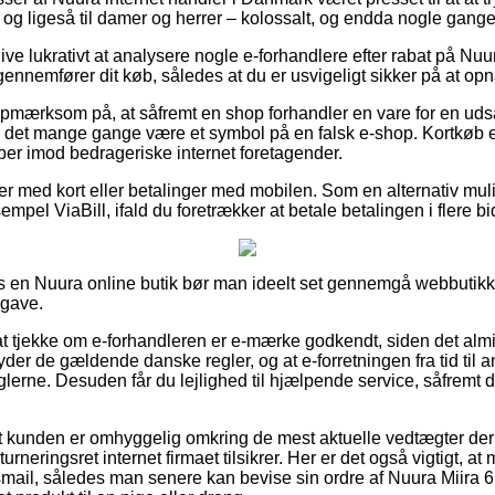
r, og ligeså til damer og herrer – kolossalt, og endda nogle gange
blive lukrativt at analysere nogle e-forhandlere efter rabat på Nu
gennemfører dit køb, således at du er usvigeligt sikker på at opnå
pmærksom på, at såfremt en shop forhandler en vare for en udsa
et mange gange være et symbol på en falsk e-shop. Kortkøb er 
øber imod bedrageriske internet foretagender.
ler med kort eller betalinger med mobilen. Som en alternativ mu
mpel ViaBill, ifald du foretrækker at betale betalingen i flere bi
 en Nuura online butik bør man ideelt set gennemgå webbutikke
pgave.
 tjekke om e-forhandleren er e-mærke godkendt, siden det almi
der de gældende danske regler, og at e-forretningen fra tid til an
eglerne. Desuden får du lejlighed til hjælpende service, såfremt 
 at kunden er omhyggelig omkring de mest aktuelle vedtægter der
turneringsret internet firmaet tilsikrer. Her er det også vigtigt, at 
gsmail, således man senere kan bevise sin ordre af Nuura Miira 