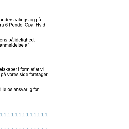
kunders ratings og på
Miira 6 Pendel Opal Hvid
lens pålidelighed.
 anmeldelse af
skaber i form af at vi
på vores side foretager
le os ansvarlig for
1
1
1
1
1
1
1
1
1
1
1
1
1