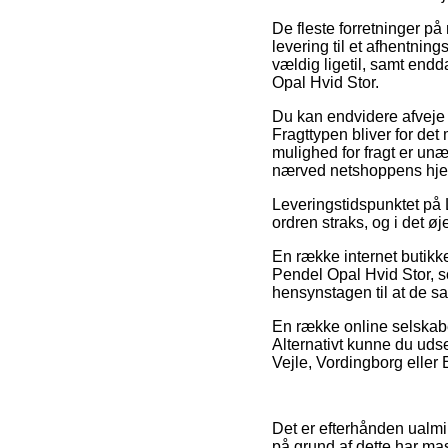
De fleste forretninger på 
levering til et afhentnin
vældig ligetil, samt end
Opal Hvid Stor.
Du kan endvidere afveje f
Fragttypen bliver for de
mulighed for fragt er unæg
nærved netshoppens hje
Leveringstidspunktet på L
ordren straks, og i det ø
En række internet butikk
Pendel Opal Hvid Stor, s
hensynstagen til at de sa
En række online selskaber
Alternativt kunne du uds
Vejle, Vordingborg eller E
Det er efterhånden ualmin
på grund af dette har mas