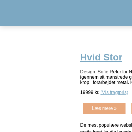
Hvid Stor
Design: Sofie Refer for N
igennem sit mønstrede gl
krop i forarbejdet metal
19999
kr.
(Vis fragtpris)
Læs mere »
De mest populære websho