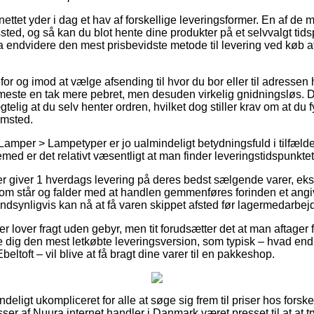
nettet yder i dag et hav af forskellige leveringsformer. En af de 
gssted, og så kan du blot hente dine produkter på et selvvalgt tids
da endvidere den mest prisbevidste metode til levering ved køb 
or og imod at vælge afsending til hvor du bor eller til adressen 
t meste en tak mere pebret, men desuden virkelig gnidningsløs. 
telig at du selv henter ordren, hvilket dog stiller krav om at du 
msted.
amper > Lampetyper er jo ualmindeligt betydningsfuld i tilfælde 
jemed er det relativt væsentligt at man finder leveringstidspunktet
er giver 1 hverdags levering på deres bedst sælgende varer, ek
om står og falder med at handlen gemmenføres forinden et angi
ndsynligvis kan nå at få varen skippet afsted før lagermedarbejd
 lover fragt uden gebyr, men tit forudsætter det at man aftager 
e dig den mest letkøbte leveringsversion, som typisk – hvad end
beltoft – vil blive at få bragt dine varer til en pakkeshop.
deligt ukompliceret for alle at søge sig frem til priser hos forske
ser af Nuura internet handler i Danmark været presset til at at t