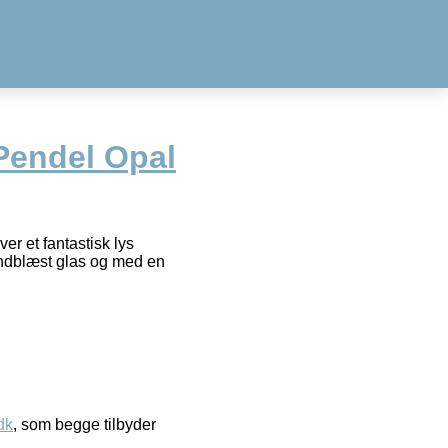
Pendel Opal
er et fantastisk lys
mundblæst glas og med en
dk
, som begge tilbyder