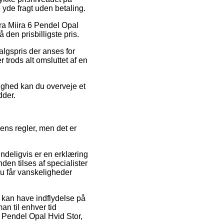
 yde fragt uden betaling.
ura Miira 6 Pendel Opal
 den prisbilligste pris.
lgspris der anses for
trods alt omsluttet af en
lighed kan du overveje et
dder.
ns regler, men det er
ndeligvis er en erklæring
den tilses af specialister
du får vanskeligheder
 kan have indflydelse på
man til enhver tid
6 Pendel Opal Hvid Stor,