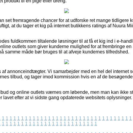
produkt til en pige eller dreng.
an set fremragende chancer for at udforske ret mange tidligere 
uftigt, at du tager et kig på internet butikkens ratings af Nuura 
es fuldkommen tiltalende løsninger til at få et kig ind i e-hand
online outlets som giver kunderne mulighed for at frembringe en
på samme måde bør bruges til at afveje kundernes tilfredshed.
 af annonceindtægter. Vi samarbejder med en hel del internet sel
nes tilbud, og tager imod kommission hvis en af de besøgende 
lbud og online outlets værnes om løbende, men man kan ikke stil
er lavet efter at vi sidste gang opdaterede websitets oplysninger.
1
1
1
1
1
1
1
1
1
1
1
1
1
1
1
1
1
1
1
1
1
1
1
1
1
1
1
1
1
1
1
1
1
1
1
1
1
1
1
1
1
1
1
1
1
1
1
1
1
1
1
1
1
1
1
1
1
1
1
1
1