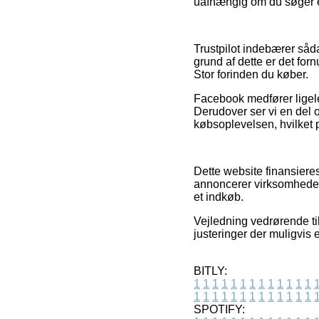
uafhængig om du søger et 
Trustpilot indebærer såd
grund af dette er det forn
Stor forinden du køber.
Facebook medfører ligeled
Derudover ser vi en del 
købsoplevelsen, hvilket 
Dette website finansieres
annoncerer virksomheder
et indkøb.
Vejledning vedrørende ti
justeringer der muligvis 
BITLY:
1
1
1
1
1
1
1
1
1
1
1
1
1
1
1
1
1
1
1
1
1
1
1
1
1
1
SPOTIFY: