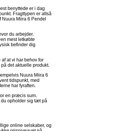
mest benyttede er i dag
punkt. Fragttypen er altså
af Nuura Miira 6 Pendel
hvor du arbejder.
Den mest letkøbte
fysisk befinder dig
af at vi har behov for
 på det aktuelle produkt.
sempelvis Nuura Miira 6
vent tidspunkt, med
erne har fyraften.
for en præcis sum.
 du opholder sig tæt på
llige online selskaber, og
rykke prisniveauet på