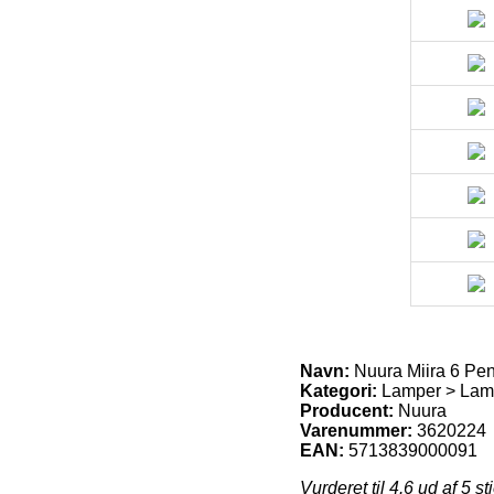
Navn:
Nuura Miira 6 Pen
Kategori:
Lamper > Lam
Producent:
Nuura
Varenummer:
3620224
EAN:
5713839000091
Vurderet til
4.6
ud af 5 st