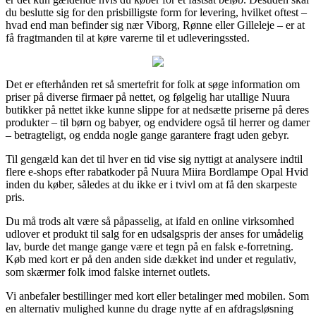
du beslutte sig for den prisbilligste form for levering, hvilket oftest –
hvad end man befinder sig nær Viborg, Rønne eller Gilleleje – er at
få fragtmanden til at køre varerne til et udleveringssted.
Det er efterhånden ret så smertefrit for folk at søge information om
priser på diverse firmaer på nettet, og følgelig har utallige Nuura
butikker på nettet ikke kunne slippe for at nedsætte priserne på deres
produkter – til børn og babyer, og endvidere også til herrer og damer
– betragteligt, og endda nogle gange garantere fragt uden gebyr.
Til gengæld kan det til hver en tid vise sig nyttigt at analysere indtil
flere e-shops efter rabatkoder på Nuura Miira Bordlampe Opal Hvid
inden du køber, således at du ikke er i tvivl om at få den skarpeste
pris.
Du må trods alt være så påpasselig, at ifald en online virksomhed
udlover et produkt til salg for en udsalgspris der anses for umådelig
lav, burde det mange gange være et tegn på en falsk e-forretning.
Køb med kort er på den anden side dækket ind under et regulativ,
som skærmer folk imod falske internet outlets.
Vi anbefaler bestillinger med kort eller betalinger med mobilen. Som
en alternativ mulighed kunne du drage nytte af en afdragsløsning