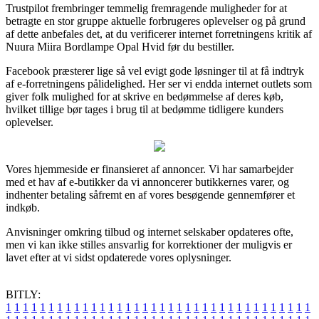
Trustpilot frembringer temmelig fremragende muligheder for at
betragte en stor gruppe aktuelle forbrugeres oplevelser og på grund
af dette anbefales det, at du verificerer internet forretningens kritik af
Nuura Miira Bordlampe Opal Hvid før du bestiller.
Facebook præsterer lige så vel evigt gode løsninger til at få indtryk
af e-forretningens pålidelighed. Her ser vi endda internet outlets som
giver folk mulighed for at skrive en bedømmelse af deres køb,
hvilket tillige bør tages i brug til at bedømme tidligere kunders
oplevelser.
Vores hjemmeside er finansieret af annoncer. Vi har samarbejder
med et hav af e-butikker da vi annoncerer butikkernes varer, og
indhenter betaling såfremt en af vores besøgende gennemfører et
indkøb.
Anvisninger omkring tilbud og internet selskaber opdateres ofte,
men vi kan ikke stilles ansvarlig for korrektioner der muligvis er
lavet efter at vi sidst opdaterede vores oplysninger.
BITLY:
1
1
1
1
1
1
1
1
1
1
1
1
1
1
1
1
1
1
1
1
1
1
1
1
1
1
1
1
1
1
1
1
1
1
1
1