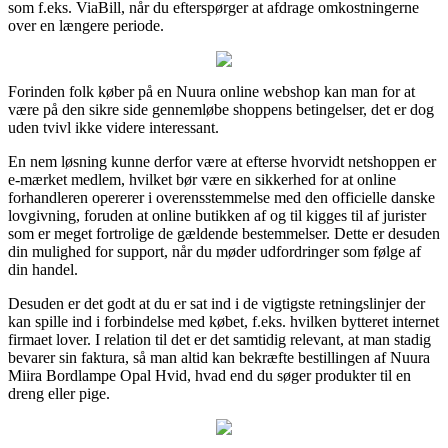
som f.eks. ViaBill, når du efterspørger at afdrage omkostningerne
over en længere periode.
Forinden folk køber på en Nuura online webshop kan man for at
være på den sikre side gennemløbe shoppens betingelser, det er dog
uden tvivl ikke videre interessant.
En nem løsning kunne derfor være at efterse hvorvidt netshoppen er
e-mærket medlem, hvilket bør være en sikkerhed for at online
forhandleren opererer i overensstemmelse med den officielle danske
lovgivning, foruden at online butikken af og til kigges til af jurister
som er meget fortrolige de gældende bestemmelser. Dette er desuden
din mulighed for support, når du møder udfordringer som følge af
din handel.
Desuden er det godt at du er sat ind i de vigtigste retningslinjer der
kan spille ind i forbindelse med købet, f.eks. hvilken bytteret internet
firmaet lover. I relation til det er det samtidig relevant, at man stadig
bevarer sin faktura, så man altid kan bekræfte bestillingen af Nuura
Miira Bordlampe Opal Hvid, hvad end du søger produkter til en
dreng eller pige.