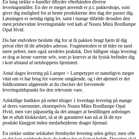
En lang række e-handler tilbyder efterhånden diverse
leveringsmidler. En der er meget anvendt er p.t. pakkeshops, som
giver dig mulighed for at hente produkterne den dag der passer dig.
Løsningen er nemlig rigtig let, samt i mange tilfælde desuden den
mest prisbevidste leveringsmåde ved køb af Nuura Miira Bordlampe
Opal Hvid.
Du bør endvidere beslutte dig for at få pakken bragt hjem til dig
privat eller til dit arbejdes adresse. Fragtmetoden er til tider en tand
mere pebret, men også særdeles praktisk. Den billigste slags levering
er dog at hente varerne selv, som jo kræver at du fysisk befinder dig
i kort afstand af netshoppens hjemsted.
Antal dages levering på Lamper > Lampetyper er naturligvis meget
vital om vi har brug for varerne omgående, og i det øjemed er det
fuldkommen afgørende at du checker det forventede
leveringstidspunkt for den relevante vare.
Adskillige butikker på nettet tilsiger 1 hverdags levering på mange
af deres varenumre, eksempelvis Nuura Miira Bordlampe Opal
Hvid, men vær påpasselig da det antager at bestillingen anbringes
før et aftalt klokkeslæt, så at de garanteret kan nå at få dit nye
produkt klargjort inden medarbejderne drager hjemad.
En række online selskaber frembyder levering uden gebyr, men ofte
er det kun gældende hvis du køber for et fastsat beløb. Desuden skal