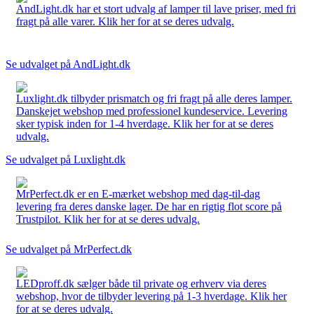
AndLight.dk har et stort udvalg af lamper til lave priser, med fri
fragt på alle varer. Klik her for at se deres udvalg.
Se udvalget på AndLight.dk
Luxlight.dk tilbyder prismatch og fri fragt på alle deres lamper.
Danskejet webshop med professionel kundeservice. Levering
sker typisk inden for 1-4 hverdage. Klik her for at se deres
udvalg.
Se udvalget på Luxlight.dk
MrPerfect.dk er en E-mærket webshop med dag-til-dag
levering fra deres danske lager. De har en rigtig flot score på
Trustpilot. Klik her for at se deres udvalg.
Se udvalget på MrPerfect.dk
LEDproff.dk sælger både til private og erhverv via deres
webshop, hvor de tilbyder levering på 1-3 hverdage. Klik her
for at se deres udvalg.