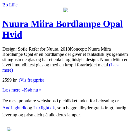
Bo Lille
Nuura Miira Bordlampe Opal
Hvid
Design: Sofie Refer for Nuura, 2018Koncept: Nuura Miira
Bordlampe Opal er en bordlampe der giver et fantastisk lys igennem
sit mønstrede glas og har et enkelt og tidsløst design. Nuura Miira er
lavet i mundblæst glas og med en krop i forarbejdet metal
(Læs
mere)
2599
kr.
(Vis fragtpris)
Læs mere »
Køb nu »
De mest populære webshops i øjeblikket inden for belysning er
AndLight.dk
og
Luxlight.dk
, som begge tilbyder gratis fragt, hurtig
levering og prismatch på alle deres lamper.