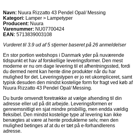
Navn:
Nuura Rizzatto 43 Pendel Opal/ Messing
Kategori:
Lamper > Lampetyper
Producent:
Nuura
Varenummer:
NU07700424
EAN:
5713839003108
Vurderet til
3.9
ud af 5 stjerner baseret på
26
anmeldelser
En stor portion webshops i Danmark yder på nuværende
tidspunkt et hav af forskellige leveringsformer. Den mest
moderne er nu om dage levering til et afhentningssted, fordi
du dermed nemt kan hente dine produkter når du har
mulighed for det. Leveringstypen er jo ret ukompliceret, samt
typisk desuden den mindst kostelige form for fragt ved køb af
Nuura Rizzatto 43 Pendel Opal/ Messing.
Du burde omvendt foretrække at vælge afsending til din
adresse eller ud på dit arbejde. Leveringsformen er
gennemsnitligt en sjat mindre prisbillig, men endda vældig
fleksibel. Den mindst kostelige type af levering kan ikke
benægtes at være at hente produkterne selv, men den
mulighed betinges af at du er tæt på e-forhandlerens
adresse.