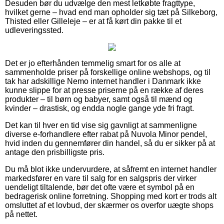
Desuden bør du udvælge den mest letkøbte fragttype,
hvilket gerne – hvad end man opholder sig tæt på Silkeborg,
Thisted eller Gilleleje – er at få kørt din pakke til et
udleveringssted.
Det er jo efterhånden temmelig smart for os alle at
sammenholde priser på forskellige online webshops, og til
tak har adskillige Nemo internet handler i Danmark ikke
kunne slippe for at presse priserne på en række af deres
produkter – til børn og babyer, samt også til mænd og
kvinder – drastisk, og endda nogle gange yde fri fragt.
Det kan til hver en tid vise sig gavnligt at sammenligne
diverse e-forhandlere efter rabat på Nuvola Minor pendel,
hvid inden du gennemfører din handel, så du er sikker på at
antage den prisbilligste pris.
Du må blot ikke undervurdere, at såfremt en internet handler
markedsfører en vare til salg for en salgspris der virker
uendeligt tiltalende, bør det ofte være et symbol på en
bedragerisk online forretning. Shopping med kort er trods alt
omsluttet af et lovbud, der skærmer os overfor uægte shops
på nettet.