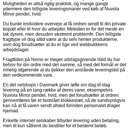
Muligheden er altså rigtig praktisk, og mange gange
ydermere den billigste leveringsmanér ved køb af Nuvola
Minor pendel, hvid.
Du burde endvidere overveje at få ordren sendt til din private
bopæl eller til hvor du arbejder. Metoden er for det meste en
tak dyrere, men desuden ekstremt problemfri. Den billigste
fragttype vil dog altid være at du selv henter produkterne,
som dog forudsætter at du er lige ved webbutikkens
arbejdslager.
Fragttiden på Nemo er meget udslagsgivende ifald du har
behov for din ordre med det samme, så med det formål er det
rimelig afgørende at du tjekker den anslåede leveringstid på
den vedkommende vare.
En del netshops i Danmark giver løfte om dag-til-dag
levering på en lang række af deres varer, eksempelvis
Nuvola Minor pendel, hvid, men det forudsætter at ordren
gennemføres før et fastslået klokkeslæt, så de sandsynligvis
kan nå at få varen sendt afsted forinden personalet drager
hjemad.
Enkelte internet selskaber tilbyder levering uden betaling,
men tit kun såfremt du bestiller for et bestemt beløb.