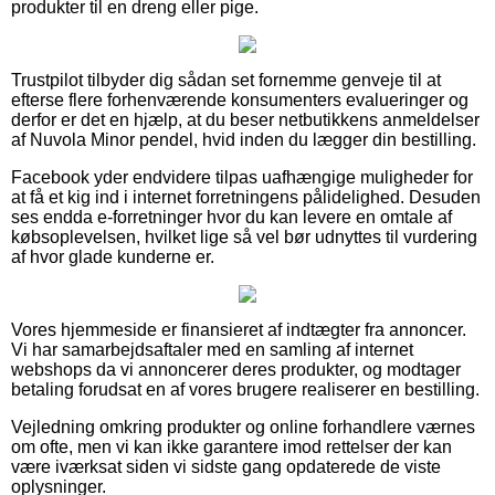
produkter til en dreng eller pige.
Trustpilot tilbyder dig sådan set fornemme genveje til at
efterse flere forhenværende konsumenters evalueringer og
derfor er det en hjælp, at du beser netbutikkens anmeldelser
af Nuvola Minor pendel, hvid inden du lægger din bestilling.
Facebook yder endvidere tilpas uafhængige muligheder for
at få et kig ind i internet forretningens pålidelighed. Desuden
ses endda e-forretninger hvor du kan levere en omtale af
købsoplevelsen, hvilket lige så vel bør udnyttes til vurdering
af hvor glade kunderne er.
Vores hjemmeside er finansieret af indtægter fra annoncer.
Vi har samarbejdsaftaler med en samling af internet
webshops da vi annoncerer deres produkter, og modtager
betaling forudsat en af vores brugere realiserer en bestilling.
Vejledning omkring produkter og online forhandlere værnes
om ofte, men vi kan ikke garantere imod rettelser der kan
være iværksat siden vi sidste gang opdaterede de viste
oplysninger.