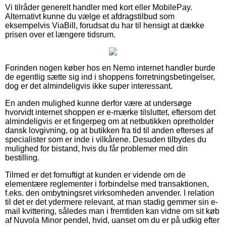
Vi tilråder generelt handler med kort eller MobilePay.
Alternativt kunne du vælge et afdragstilbud som
eksempelvis ViaBill, forudsat du har til hensigt at dække
prisen over et længere tidsrum.
Forinden nogen køber hos en Nemo internet handler burde
de egentlig sætte sig ind i shoppens forretningsbetingelser,
dog er det almindeligvis ikke super interessant.
En anden mulighed kunne derfor være at undersøge
hvorvidt internet shoppen er e-mærke tilsluttet, eftersom det
almindeligvis er et fingerpeg om at netbutikken opretholder
dansk lovgivning, og at butikken fra tid til anden efterses af
specialister som er inde i vilkårene. Desuden tilbydes du
mulighed for bistand, hvis du får problemer med din
bestilling.
Tilmed er det fornuftigt at kunden er vidende om de
elementære reglementer i forbindelse med transaktionen,
f.eks. den ombytningsret virksomheden anvender. I relation
til det er det ydermere relevant, at man stadig gemmer sin e-
mail kvittering, således man i fremtiden kan vidne om sit køb
af Nuvola Minor pendel, hvid, uanset om du er på udkig efter