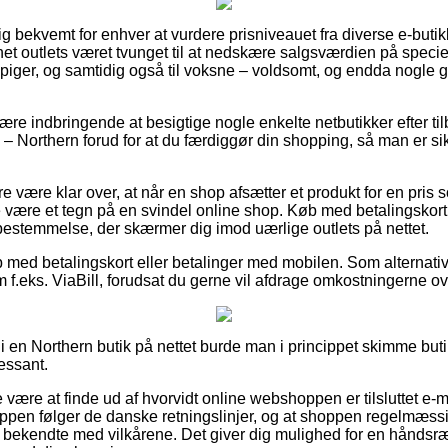
ig bekvemt for enhver at vurdere prisniveauet fra diverse e-butik
net outlets været tvunget til at nedskære salgsværdien på speciel
 piger, og samtidig også til voksne – voldsomt, og endda nogle 
re indbringende at besigtige nogle enkelte netbutikker efter t
– Northern forud for at du færdiggør din shopping, så man er s
 være klar over, at når en shop afsætter et produkt for en pris s
te være et tegn på en svindel online shop. Køb med betalingskor
estemmelse, der skærmer dig imod uærlige outlets på nettet.
b med betalingskort eller betalinger med mobilen. Som alternat
 f.eks. ViaBill, forudsat du gerne vil afdrage omkostningerne ov
i en Northern butik på nettet burde man i princippet skimme but
ressant.
være at finde ud af hvorvidt online webshoppen er tilsluttet e-
oppen følger de danske retningslinjer, og at shoppen regelmæs
 bekendte med vilkårene. Det giver dig mulighed for en håndsr