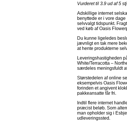
Vurderet til
3.9
ud af 5 st
Adskillige internet selsk
benyttede er i vore dage l
selvvalgt tidspunkt. Frag
ved køb af Oasis Flower
Du kunne ligeledes beslut
jævnligt en tak mere beko
at hente produkterne selv
Leveringshastigheden på 
White/Terracotta – Norther
særdeles meningsfuldt a
Størstedelen af online 
eksempelvis Oasis Flowe
forinden et angivent klok
pakkeansatte får fri.
Indtil flere internet hand
præcist beløb. Som altern
man opholder sig i Esbjerg,
udleveringssted.