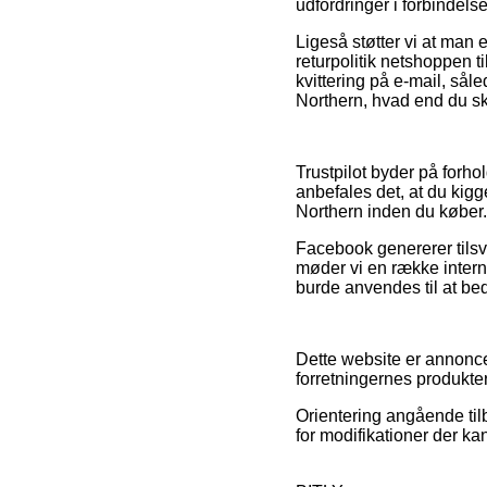
udfordringer i forbindel
Ligeså støtter vi at man 
returpolitik netshoppen til
kvittering på e-mail, så
Northern, hvad end du sk
Trustpilot byder på forh
anbefales det, at du kig
Northern inden du køber.
Facebook genererer tilsv
møder vi en række interne
burde anvendes til at b
Dette website er annonce
forretningernes produkte
Orientering angående til
for modifikationer der ka