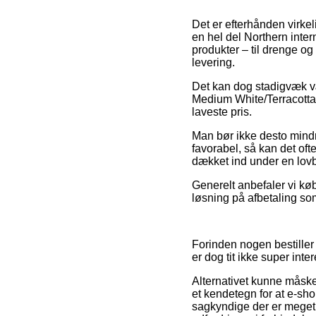
Det er efterhånden virkel
en hel del Northern inter
produkter – til drenge og
levering.
Det kan dog stadigvæk væ
Medium White/Terracotta 
laveste pris.
Man bør ikke desto mindre
favorabel, så kan det of
dækket ind under en lovb
Generelt anbefaler vi kø
løsning på afbetaling som
Forinden nogen bestiller 
er dog tit ikke super inte
Alternativet kunne måske 
et kendetegn for at e-sh
sagkyndige der er meget