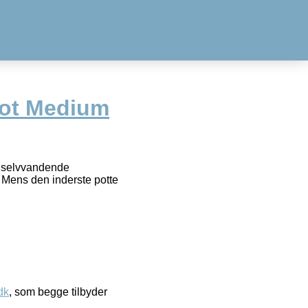
pot Medium
n selvvandende
. Mens den inderste potte
dk
, som begge tilbyder