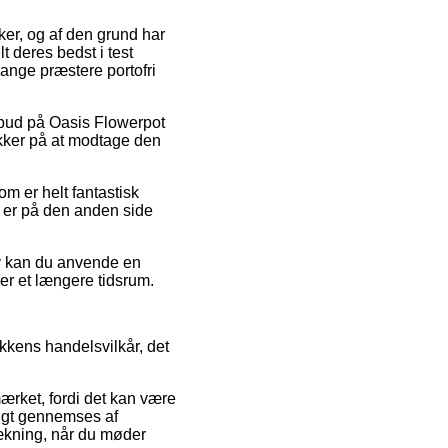
ker, og af den grund har
t deres bedst i test
gange præstere portofri
ilbud på Oasis Flowerpot
ikker på at modtage den
om er helt fantastisk
t er på den anden side
iv kan du anvende en
er et længere tidsrum.
ikkens handelsvilkår, det
mærket, fordi det kan være
sigt gennemses af
ækning, når du møder