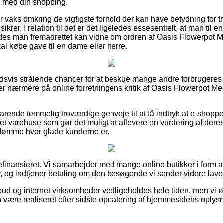
se med din shopping.
er vaks omkring de vigtigste forhold der kan have betydning for t
sikrer. I relation til det er det ligeledes essesentielt, at man til e
ledes man fremadrettet kan vidne om ordren af Oasis Flowerpot 
al købe gave til en dame eller herre.
oldsvis strålende chancer for at beskue mange andre forbrugeres
ger nærmere på online forretningens kritik af Oasis Flowerpot M
arende temmelig troværdige genveje til at få indtryk af e-shoppe
t varehuse som gør det muligt at aflevere en vurdering af deres
edømme hvor glade kunderne er.
finansieret. Vi samarbejder med mange online butikker i form af 
r, og indtjener betaling om den besøgende vi sender videre laver
bud og internet virksomheder vedligeholdes hele tiden, men vi ø
n være realiseret efter sidste opdatering af hjemmesidens oplysn