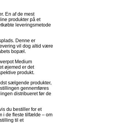
er. En af de mest
dine produkter på et
 letkøbte leveringsmetode
jdsplads. Denne er
evering vil dog altid være
kabets bopæl.
lowerpot Medium
det øjemed er det
pektive produkt.
edst sælgende produkter,
estillingen gennemføres
ingen distribueret før de
s du bestiller for et
 i de fleste tilfælde – om
lling til et