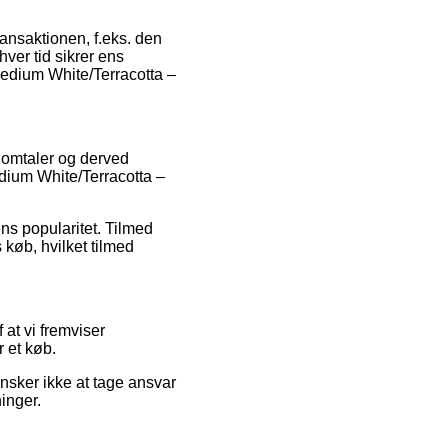
ransaktionen, f.eks. den
nhver tid sikrer ens
Medium White/Terracotta –
 omtaler og derved
edium White/Terracotta –
ns popularitet. Tilmed
 køb, hvilket tilmed
at vi fremviser
 et køb.
nsker ikke at tage ansvar
inger.