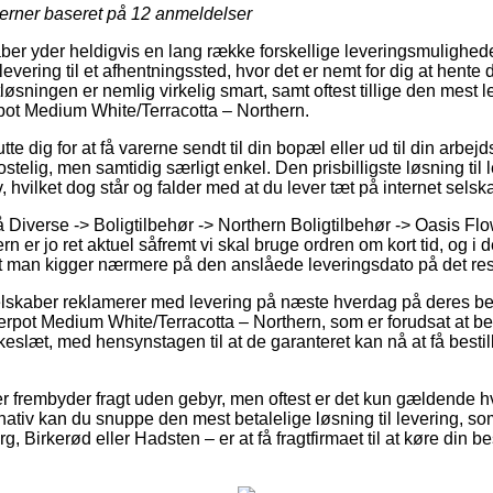
jerner baseret på
12
anmeldelser
aber yder heldigvis en lang række forskellige leveringsmulighed
evering til et afhentningssted, hvor det er nemt for dig at hente 
tløsningen er nemlig virkelig smart, samt oftest tillige den mest
pot Medium White/Terracotta – Northern.
te dig for at få varerne sendt til din bopæl eller ud til din arbe
stelig, men samtidig særligt enkel. Den prisbilligste løsning til l
, hvilket dog står og falder med at du lever tæt på internet sels
Diverse -> Boligtilbehør -> Northern Boligtilbehør -> Oasis F
n er jo ret aktuel såfremt vi skal bruge ordren om kort tid, og i 
t man kigger nærmere på den anslåede leveringsdato på det res
selskaber reklamerer med levering på næste hverdag på deres b
rpot Medium White/Terracotta – Northern, som er forudsat at b
keslæt, med hensynstagen til at de garanteret kan nå at få bestill
ler frembyder fragt uden gebyr, men oftest er det kun gældende hvi
ativ kan du snuppe den mest betalelige løsning til levering, som
 Birkerød eller Hadsten – er at få fragtfirmaet til at køre din besti