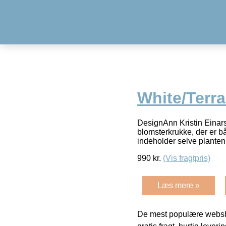
White/Terra
DesignAnn Kristin Einar
blomsterkrukke, der er b
indeholder selve planten
990
kr.
(Vis fragtpris)
Læs mere »
De mest populære websho