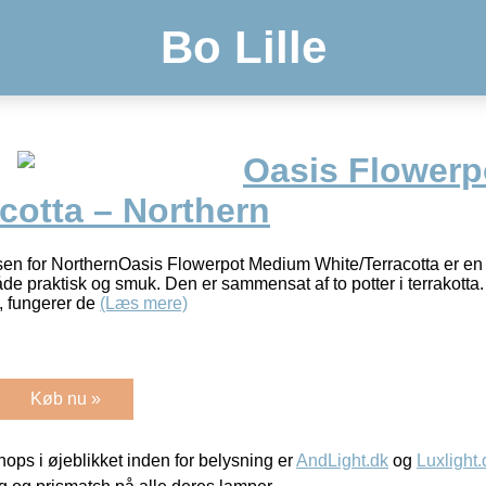
Bo Lille
Oasis Flower
cotta – Northern
sen for NorthernOasis Flowerpot Medium White/Terracotta er e
åde praktisk og smuk. Den er sammensat af to potter i terrakotta
, fungerer de
(Læs mere)
Køb nu »
ps i øjeblikket inden for belysning er
AndLight.dk
og
Luxlight.