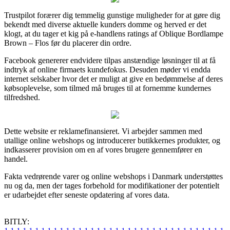
Trustpilot forærer dig temmelig gunstige muligheder for at gøre dig
bekendt med diverse aktuelle kunders domme og herved er det
klogt, at du tager et kig på e-handlens ratings af Oblique Bordlampe
Brown – Flos før du placerer din ordre.
Facebook genererer endvidere tilpas anstændige løsninger til at få
indtryk af online firmaets kundefokus. Desuden møder vi endda
internet selskaber hvor det er muligt at give en bedømmelse af deres
købsoplevelse, som tilmed må bruges til at fornemme kundernes
tilfredshed.
Dette website er reklamefinansieret. Vi arbejder sammen med
utallige online webshops og introducerer butikkernes produkter, og
indkasserer provision om en af vores brugere gennemfører en
handel.
Fakta vedrørende varer og online webshops i Danmark understøttes
nu og da, men der tages forbehold for modifikationer der potentielt
er udarbejdet efter seneste opdatering af vores data.
BITLY: