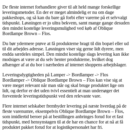
De fleste internet forhandlere giver til alt held mange forskellige
leveringsmetoder. En der er meget almindelig er nu om dage
pakkeshops, og så kan du bare gå forbi efter varerne på et selvvalgt
tidspunkt. Løsningen er jo ultra bekvem, samt mange gange desuden
den mindst kostelige leveringsmulighed ved køb af Oblique
Bordlampe Brown – Flos.
Du bør ydermere prøve at få produkterne bragt til din bopæl eller ud
til dit arbejdes adresse. Løsningen viser sig gerne lidt dyrere, men
endda særdeles simpel. Den mindst kostelige slags levering kan ikke
modsiges at være at du selv henter produkterne, hvilket dog
afhænger af at du bor i nærheden af internet shoppens arbejdslager.
Leveringsdygtigheden på Lamper -> Bordlamper -> Flos
Bordlamper -> Oblique Bordlampe Brown – Flos kan vise sig at
være meget relevant når man står og skal bruge produktet lige om
lidt, og derfor er det uden tvivl essentielt at man undersøger det
forventede leveringstidspunkt ved den relevante vare.
Flere internet selskaber frembyder levering på næste hverdag på de
fleste varenumre, eksempelvis Oblique Bordlampe Brown – Flos,
som imidlertid beroer på at bestillingen anbringes forud for et fast
tidspunkt, med hensynstagen til at de har en chance for at nå at få
produktet pakket forud for at logistikpersonalet har fri.