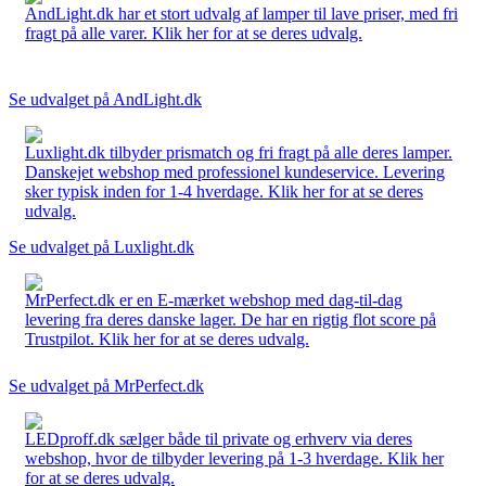
AndLight.dk har et stort udvalg af lamper til lave priser, med fri
fragt på alle varer. Klik her for at se deres udvalg.
Se udvalget på AndLight.dk
Luxlight.dk tilbyder prismatch og fri fragt på alle deres lamper.
Danskejet webshop med professionel kundeservice. Levering
sker typisk inden for 1-4 hverdage. Klik her for at se deres
udvalg.
Se udvalget på Luxlight.dk
MrPerfect.dk er en E-mærket webshop med dag-til-dag
levering fra deres danske lager. De har en rigtig flot score på
Trustpilot. Klik her for at se deres udvalg.
Se udvalget på MrPerfect.dk
LEDproff.dk sælger både til private og erhverv via deres
webshop, hvor de tilbyder levering på 1-3 hverdage. Klik her
for at se deres udvalg.