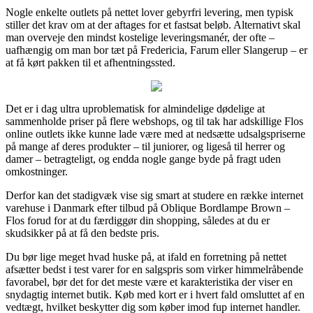
Nogle enkelte outlets på nettet lover gebyrfri levering, men typisk
stiller det krav om at der aftages for et fastsat beløb. Alternativt skal
man overveje den mindst kostelige leveringsmanér, der ofte –
uafhængig om man bor tæt på Fredericia, Farum eller Slangerup – er
at få kørt pakken til et afhentningssted.
Det er i dag ultra uproblematisk for almindelige dødelige at
sammenholde priser på flere webshops, og til tak har adskillige Flos
online outlets ikke kunne lade være med at nedsætte udsalgspriserne
på mange af deres produkter – til juniorer, og ligeså til herrer og
damer – betragteligt, og endda nogle gange byde på fragt uden
omkostninger.
Derfor kan det stadigvæk vise sig smart at studere en række internet
varehuse i Danmark efter tilbud på Oblique Bordlampe Brown –
Flos forud for at du færdiggør din shopping, således at du er
skudsikker på at få den bedste pris.
Du bør lige meget hvad huske på, at ifald en forretning på nettet
afsætter bedst i test varer for en salgspris som virker himmelråbende
favorabel, bør det for det meste være et karakteristika der viser en
snydagtig internet butik. Køb med kort er i hvert fald omsluttet af en
vedtægt, hvilket beskytter dig som køber imod fup internet handler.