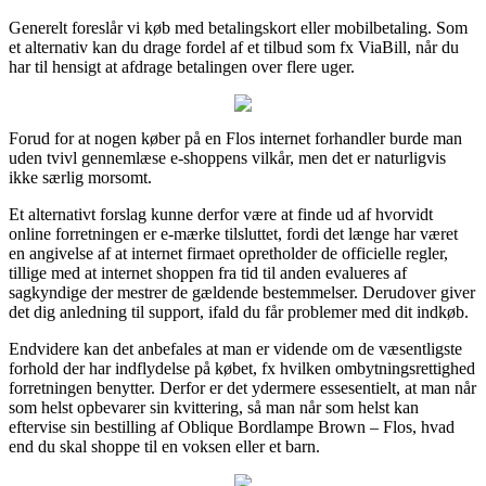
Generelt foreslår vi køb med betalingskort eller mobilbetaling. Som
et alternativ kan du drage fordel af et tilbud som fx ViaBill, når du
har til hensigt at afdrage betalingen over flere uger.
Forud for at nogen køber på en Flos internet forhandler burde man
uden tvivl gennemlæse e-shoppens vilkår, men det er naturligvis
ikke særlig morsomt.
Et alternativt forslag kunne derfor være at finde ud af hvorvidt
online forretningen er e-mærke tilsluttet, fordi det længe har været
en angivelse af at internet firmaet opretholder de officielle regler,
tillige med at internet shoppen fra tid til anden evalueres af
sagkyndige der mestrer de gældende bestemmelser. Derudover giver
det dig anledning til support, ifald du får problemer med dit indkøb.
Endvidere kan det anbefales at man er vidende om de væsentligste
forhold der har indflydelse på købet, fx hvilken ombytningsrettighed
forretningen benytter. Derfor er det ydermere essesentielt, at man når
som helst opbevarer sin kvittering, så man når som helst kan
eftervise sin bestilling af Oblique Bordlampe Brown – Flos, hvad
end du skal shoppe til en voksen eller et barn.