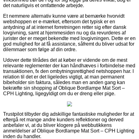
det naturligvis et omfattende arbejde.
Et nemmere alternativ kunne være at bemærke hvorvidt
webshoppen er e-mærket, eftersom det typisk er en
antydning af at internet forretningen retter sig efter dansk
lovgivning, samt at hjemmesiden nu og da revurderes af
jurister der er meget bekendte med lovgivningen. Dette er en
god mulighed for at få assistance, såfremt du bliver udsat for
dilemmaer som følge af din ordre.
Udover dette tilrådes det at køber er vidende om de mest
relevante reglementer der kan håndhæves i forbindelse med
transaktionen, fx den ombytningsrettighed netshoppen har. I
relation til det er det ligeledes vigtigt, at man permanent
bibeholder sin faktura, således man en anden gang kan
bekræfte sin shopping af Oblique Bordlampe Mat Sort –
CPH Lighting, ligegyldigt om du er dreng eller pige.
Trustpilot tilbyder dig adskillige fantastiske muligheder for at
eftergå ret mange andre kunders reflektioner og derved
anbefaler vi, at du bliver klogere på webbutikkens
anmeldelser af Oblique Bordlampe Mat Sort – CPH Lighting
inden du handler.