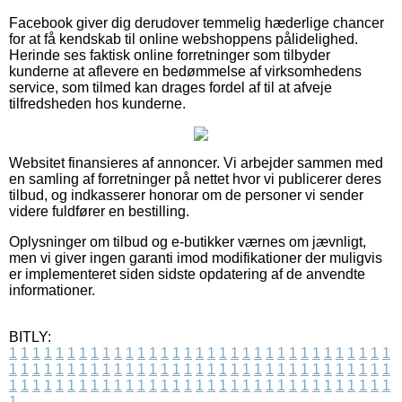
Facebook giver dig derudover temmelig hæderlige chancer
for at få kendskab til online webshoppens pålidelighed.
Herinde ses faktisk online forretninger som tilbyder
kunderne at aflevere en bedømmelse af virksomhedens
service, som tilmed kan drages fordel af til at afveje
tilfredsheden hos kunderne.
Websitet finansieres af annoncer. Vi arbejder sammen med
en samling af forretninger på nettet hvor vi publicerer deres
tilbud, og indkasserer honorar om de personer vi sender
videre fuldfører en bestilling.
Oplysninger om tilbud og e-butikker værnes om jævnligt,
men vi giver ingen garanti imod modifikationer der muligvis
er implementeret siden sidste opdatering af de anvendte
informationer.
BITLY:
1
1
1
1
1
1
1
1
1
1
1
1
1
1
1
1
1
1
1
1
1
1
1
1
1
1
1
1
1
1
1
1
1
1
1
1
1
1
1
1
1
1
1
1
1
1
1
1
1
1
1
1
1
1
1
1
1
1
1
1
1
1
1
1
1
1
1
1
1
1
1
1
1
1
1
1
1
1
1
1
1
1
1
1
1
1
1
1
1
1
1
1
1
1
1
1
1
1
1
1