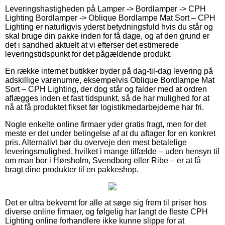
Leveringshastigheden på Lamper -> Bordlamper -> CPH
Lighting Bordlamper -> Oblique Bordlampe Mat Sort – CPH
Lighting er naturligvis yderst betydningsfuld hvis du står og
skal bruge din pakke inden for få dage, og af den grund er
det i sandhed aktuelt at vi efterser det estimerede
leveringstidspunkt for det pågældende produkt.
En række internet butikker byder på dag-til-dag levering på
adskillige varenumre, eksempelvis Oblique Bordlampe Mat
Sort – CPH Lighting, der dog står og falder med at ordren
aflægges inden et fast tidspunkt, så de har mulighed for at
nå at få produktet fikset før logistikmedarbejderne har fri.
Nogle enkelte online firmaer yder gratis fragt, men for det
meste er det under betingelse af at du aftager for en konkret
pris. Alternativt bør du overveje den mest betalelige
leveringsmulighed, hvilket i mange tilfælde – uden hensyn til
om man bor i Hørsholm, Svendborg eller Ribe – er at få
bragt dine produkter til en pakkeshop.
Det er ultra bekvemt for alle at søge sig frem til priser hos
diverse online firmaer, og følgelig har langt de fleste CPH
Lighting online forhandlere ikke kunne slippe for at