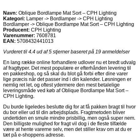
Navn:
Oblique Bordlampe Mat Sort – CPH Lighting
Kategori:
Lamper -> Bordlamper -> CPH Lighting
Bordlamper -> Oblique Bordlampe Mat Sort – CPH Lighting
Producent:
CPH Lighting
Varenummer:
7608781
EAN:
5708432441013
Vurderet til
4.4
ud af 5 stjerner baseret på
19
anmeldelser
En lang række online forhandlere udlover nu et bredt udvalg
af fragttyper. Det mest populære er efterhånden levering til
en pakkeshop, og så skal du blot gå forbi efter dine varer
lige præcis når det passer ind i din kalender. Løsningen er
nemlig ret let, og oftest ydermere den mest betalelige
leveringsmåde ved køb af Oblique Bordlampe Mat Sort –
CPH Lighting.
Du burde ligeledes beslutte dig for at få pakken bragt til hvor
du bor eller ud til din arbejdsplads. Fragtmetoden bliver
undertiden en smule mindre prisbillig, men også super nem.
Den billigste mulighed for fragt vil dog i de fleste tilfælde
være at hente varerne selv, men det stiller krav om at du er
tæt på e-shoppens adresse.