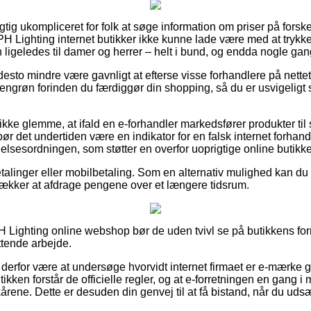
igtig ukompliceret for folk at søge information om priser på forske
PH Lighting internet butikker ikke kunne lade være med at trykk
n ligeledes til damer og herrer – helt i bund, og endda nogle gang
desto mindre være gavnligt at efterse visse forhandlere på nette
ngrøn forinden du færdiggør din shopping, så du er usvigeligt s
kke glemme, at ifald en e-forhandler markedsfører produkter til 
r det undertiden være en indikator for en falsk internet forhandl
igelsesordningen, som støtter en overfor uoprigtige online butikke
etalinger eller mobilbetaling. Som en alternativ mulighed kan du v
trækker at afdrage pengene over et længere tidsrum.
H Lighting online webshop bør de uden tvivl se på butikkens for
attende arbejde.
erfor være at undersøge hvorvidt internet firmaet er e-mærke 
ikken forstår de officielle regler, og at e-forretningen en gang 
kårene. Dette er desuden din genvej til at få bistand, når du uds