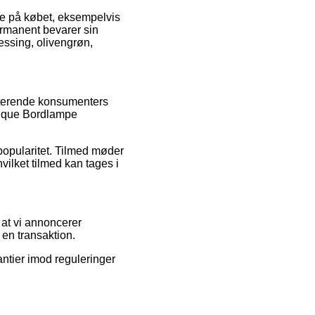
ere på købet, eksempelvis
ermanent bevarer sin
essing, olivengrøn,
sisterende konsumenters
blique Bordlampe
popularitet. Tilmed møder
vilket tilmed kan tages i
 at vi annoncerer
en transaktion.
ntier imod reguleringer