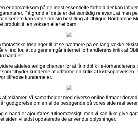
beren er opmærksom på de mest essentielle forhold der kan influ
garanterer. På grund af dette er det samtidig relevant, at man p
 man senere kan vidne om sin bestilling af Oblique Bordlampe M
produkt til en voksen eller et barn.
ltra fantastiske løsninger til at se nærmere på en lang række ek
r vi ind for, at du gennemgår internet forhandlerens kritik af O
du handler.
dere aldeles ærlige chancer for at få indblik i e-forhandlerens 
et som tilbyder kunderne at udforme en kritik af købsoplevelsen, h
hvor tilfredse kunderne er.
s af reklamer. Vi samarbejder med diverse online firmaer derved
når godtgørelse om en af de besøgende på vores side realiserer 
g e-handler ajourføres rutinemæssigt, men vi kan ikke give gara
det siden vi sidst opdaterede de anvendte oplysninger.