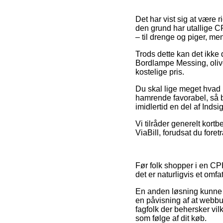
Det har vist sig at være r
den grund har utallige C
– til drenge og piger, me
Trods dette kan det ikke 
Bordlampe Messing, olive
kostelige pris.
Du skal lige meget hvad i
hamrende favorabel, så bø
imidlertid en del af Inds
Vi tilråder generelt kortb
ViaBill, forudsat du fore
Før folk shopper i en CP
det er naturligvis et omf
En anden løsning kunne d
en påvisning af at webbut
fagfolk der behersker vil
som følge af dit køb.