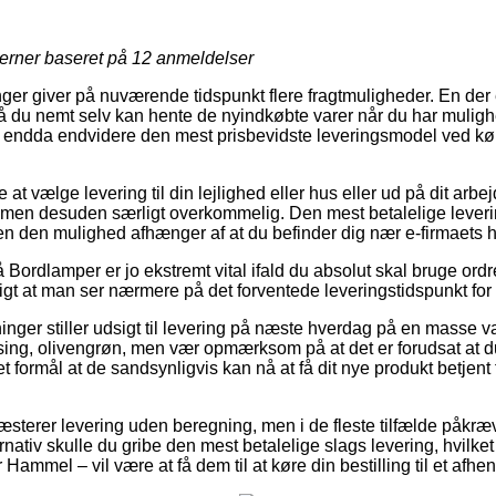
jerner baseret på
12
anmeldelser
nger giver på nuværende tidspunkt flere fragtmuligheder. En der
å du nemt selv kan hente de nyindkøbte varer når du har muligh
l, og endda endvidere den mest prisbevidste leveringsmodel ved 
at vælge levering til din lejlighed eller hus eller ud på dit arbe
ig, men desuden særligt overkommelig. Den mest betalelige lever
en den mulighed afhænger af at du befinder dig nær e-firmaets 
Bordlamper er jo ekstremt vital ifald du absolut skal bruge or
tigt at man ser nærmere på det forventede leveringstidspunkt for
tninger stiller udsigt til levering på næste hverdag på en masse
g, olivengrøn, men vær opmærksom på at det er forudsat at du b
t formål at de sandsynligvis kan nå at få dit nye produkt betjent
æsterer levering uden beregning, men i de fleste tilfælde påkræv
nativ skulle du gribe den mest betalelige slags levering, hvilke
Hammel – vil være at få dem til at køre din bestilling til et afhe