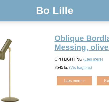
Bo Lille
Oblique Bord
Messing, oliv
CPH LIGHTING
(Læs mere)
2545
kr.
(Vis fragtpris)
Læs mere »
Kø