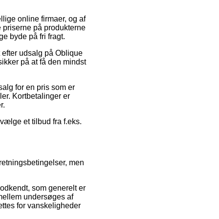
llige online firmaer, og af
e priserne på produkterne
e byde på fri fragt.
t efter udsalg på Oblique
ikker på at få den mindst
salg for en pris som er
er. Kortbetalinger er
r.
ælge et tilbud fra f.eks.
retningsbetingelser, men
godkendt, som generelt er
i mellem undersøges af
ættes for vanskeligheder