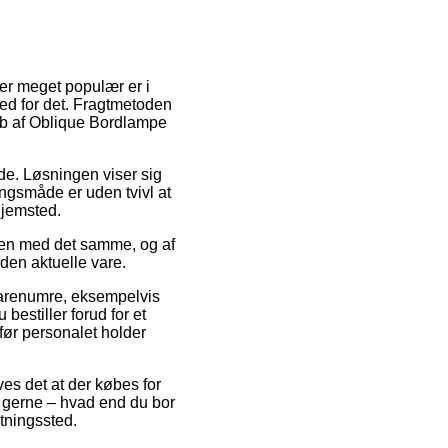
 er meget populær er i
ed for det. Fragtmetoden
køb af Oblique Bordlampe
jde. Løsningen viser sig
ingsmåde er uden tvivl at
hjemsted.
dren med det samme, og af
 den aktuelle vare.
 varenumre, eksempelvis
estiller forud for et
 før personalet holder
es det at der købes for
t gerne – hvad end du bor
ntningssted.