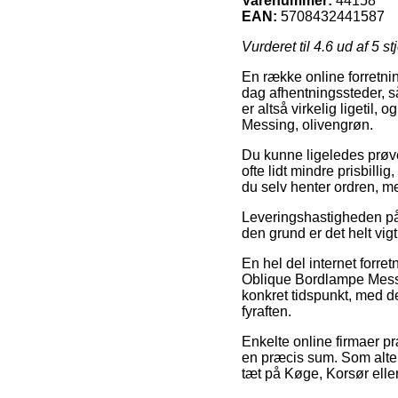
Varenummer:
44158
EAN:
5708432441587
Vurderet til
4.6
ud af 5 st
En række online forretni
dag afhentningssteder, s
er altså virkelig ligeti
Messing, olivengrøn.
Du kunne ligeledes prøve 
ofte lidt mindre prisbill
du selv henter ordren, m
Leveringshastigheden på 
den grund er det helt vig
En hel del internet forre
Oblique Bordlampe Messin
konkret tidspunkt, med de
fyraften.
Enkelte online firmaer pr
en præcis sum. Som alter
tæt på Køge, Korsør eller 