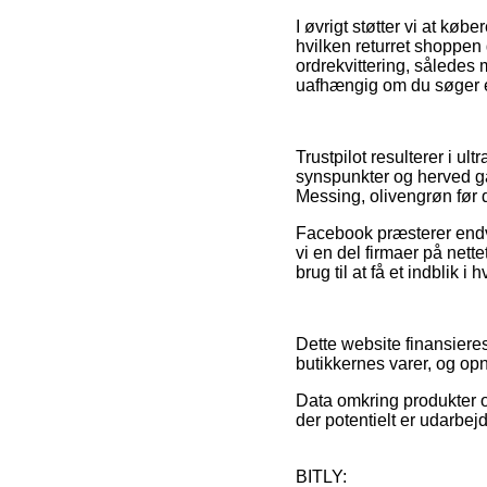
I øvrigt støtter vi at kø
hvilken returret shoppen 
ordrekvittering, således
uafhængig om du søger et 
Trustpilot resulterer i u
synspunkter og herved gå
Messing, olivengrøn før 
Facebook præsterer endvi
vi en del firmaer på nett
brug til at få et indblik i 
Dette website finansiere
butikkernes varer, og op
Data omkring produkter o
der potentielt er udarbej
BITLY: