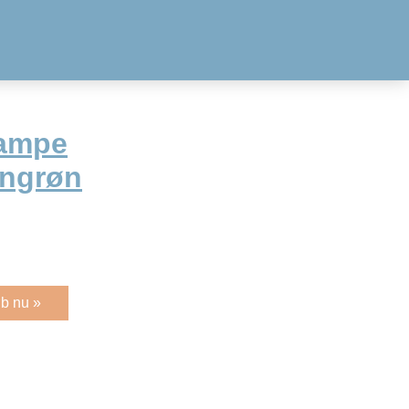
lampe
engrøn
b nu »