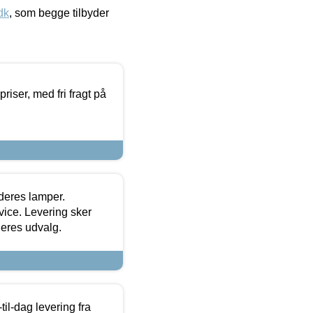
dk
, som begge tilbyder
priser, med fri fragt på
 deres lamper.
ice. Levering sker
deres udvalg.
l-dag levering fra