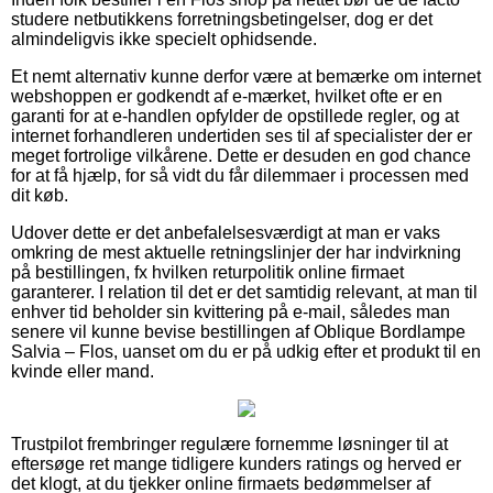
studere netbutikkens forretningsbetingelser, dog er det
almindeligvis ikke specielt ophidsende.
Et nemt alternativ kunne derfor være at bemærke om internet
webshoppen er godkendt af e-mærket, hvilket ofte er en
garanti for at e-handlen opfylder de opstillede regler, og at
internet forhandleren undertiden ses til af specialister der er
meget fortrolige vilkårene. Dette er desuden en god chance
for at få hjælp, for så vidt du får dilemmaer i processen med
dit køb.
Udover dette er det anbefalelsesværdigt at man er vaks
omkring de mest aktuelle retningslinjer der har indvirkning
på bestillingen, fx hvilken returpolitik online firmaet
garanterer. I relation til det er det samtidig relevant, at man til
enhver tid beholder sin kvittering på e-mail, således man
senere vil kunne bevise bestillingen af Oblique Bordlampe
Salvia – Flos, uanset om du er på udkig efter et produkt til en
kvinde eller mand.
Trustpilot frembringer regulære fornemme løsninger til at
eftersøge ret mange tidligere kunders ratings og herved er
det klogt, at du tjekker online firmaets bedømmelser af