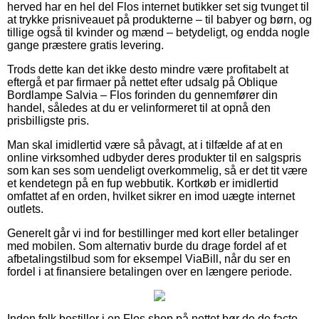
herved har en hel del Flos internet butikker set sig tvunget til
at trykke prisniveauet på produkterne – til babyer og børn, og
tillige også til kvinder og mænd – betydeligt, og endda nogle
gange præstere gratis levering.
Trods dette kan det ikke desto mindre være profitabelt at
eftergå et par firmaer på nettet efter udsalg på Oblique
Bordlampe Salvia – Flos forinden du gennemfører din
handel, således at du er velinformeret til at opnå den
prisbilligste pris.
Man skal imidlertid være så påvagt, at i tilfælde af at en
online virksomhed udbyder deres produkter til en salgspris
som kan ses som uendeligt overkommelig, så er det tit være
et kendetegn på en fup webbutik. Kortkøb er imidlertid
omfattet af en orden, hvilket sikrer en imod uægte internet
outlets.
Generelt går vi ind for bestillinger med kort eller betalinger
med mobilen. Som alternativ burde du drage fordel af et
afbetalingstilbud som for eksempel ViaBill, når du ser en
fordel i at finansiere betalingen over en længere periode.
Inden folk bestiller i en Flos shop på nettet bør de de facto