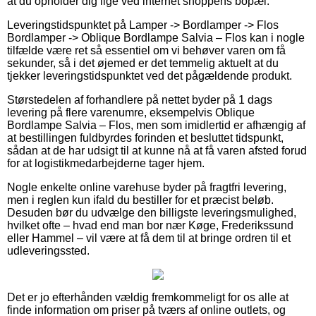
at du opholder dig lige ved internet shoppens bopæl.
Leveringstidspunktet på Lamper -> Bordlamper -> Flos
Bordlamper -> Oblique Bordlampe Salvia – Flos kan i nogle
tilfælde være ret så essentiel om vi behøver varen om få
sekunder, så i det øjemed er det temmelig aktuelt at du
tjekker leveringstidspunktet ved det pågældende produkt.
Størstedelen af forhandlere på nettet byder på 1 dags
levering på flere varenumre, eksempelvis Oblique
Bordlampe Salvia – Flos, men som imidlertid er afhængig af
at bestillingen fuldbyrdes forinden et besluttet tidspunkt,
sådan at de har udsigt til at kunne nå at få varen afsted forud
for at logistikmedarbejderne tager hjem.
Nogle enkelte online varehuse byder på fragtfri levering,
men i reglen kun ifald du bestiller for et præcist beløb.
Desuden bør du udvælge den billigste leveringsmulighed,
hvilket ofte – hvad end man bor nær Køge, Frederikssund
eller Hammel – vil være at få dem til at bringe ordren til et
udleveringssted.
Det er jo efterhånden vældig fremkommeligt for os alle at
finde information om priser på tværs af online outlets, og