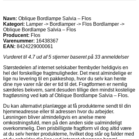
Navn:
Oblique Bordlampe Salvia – Flos
Kategori:
Lamper -> Bordlamper -> Flos Bordlamper ->
Oblique Bordlampe Salvia – Flos
Producent:
Flos
Varenummer:
16438367
EAN:
8424229000061
Vurderet til
4.7
ud af 5 stjerner baseret på
33
anmeldelser
Størstedelen af internet selskaber frembyder heldigvis en
hel del forskellige fragtmuligheder. Det mest almindelige er
lige nu levering til en pakkeshop, hvor du selv kan hente
dine nye varer når der er tid til det. Fragtformen er nemlig
særdeles bekvem, samt desuden tillige den mindst kostelige
fragtløsning ved køb af Oblique Bordlampe Salvia – Flos.
Du kan alternativt planlægge at få produkterne sendt til din
hjemmeadresse eller til adressen hvor du arbejder.
Løsningen bliver almindeligvis en anelse mere
omkostningsfuld, men på den anden side ualmindeligt
overkommelig. Den prisbilligste fragtform vil dog altid være
at du selv henter produkterne, hvilket dog står og falder med