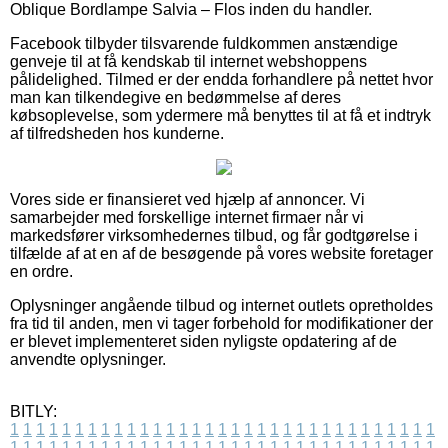
Oblique Bordlampe Salvia – Flos inden du handler.
Facebook tilbyder tilsvarende fuldkommen anstændige
genveje til at få kendskab til internet webshoppens
pålidelighed. Tilmed er der endda forhandlere på nettet hvor
man kan tilkendegive en bedømmelse af deres
købsoplevelse, som ydermere må benyttes til at få et indtryk
af tilfredsheden hos kunderne.
Vores side er finansieret ved hjælp af annoncer. Vi
samarbejder med forskellige internet firmaer når vi
markedsfører virksomhedernes tilbud, og får godtgørelse i
tilfælde af at en af de besøgende på vores website foretager
en ordre.
Oplysninger angående tilbud og internet outlets opretholdes
fra tid til anden, men vi tager forbehold for modifikationer der
er blevet implementeret siden nyligste opdatering af de
anvendte oplysninger.
BITLY:
1
1
1
1
1
1
1
1
1
1
1
1
1
1
1
1
1
1
1
1
1
1
1
1
1
1
1
1
1
1
1
1
1
1
1
1
1
1
1
1
1
1
1
1
1
1
1
1
1
1
1
1
1
1
1
1
1
1
1
1
1
1
1
1
1
1