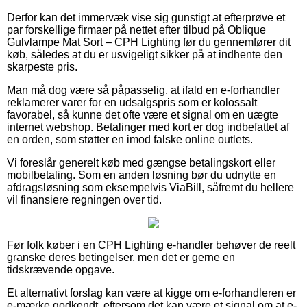
Derfor kan det immervæk vise sig gunstigt at efterprøve et
par forskellige firmaer på nettet efter tilbud på Oblique
Gulvlampe Mat Sort – CPH Lighting før du gennemfører dit
køb, således at du er usvigeligt sikker på at indhente den
skarpeste pris.
Man må dog være så påpasselig, at ifald en e-forhandler
reklamerer varer for en udsalgspris som er kolossalt
favorabel, så kunne det ofte være et signal om en uægte
internet webshop. Betalinger med kort er dog indbefattet af
en orden, som støtter en imod falske online outlets.
Vi foreslår generelt køb med gængse betalingskort eller
mobilbetaling. Som en anden løsning bør du udnytte en
afdragsløsning som eksempelvis ViaBill, såfremt du hellere
vil finansiere regningen over tid.
Før folk køber i en CPH Lighting e-handler behøver de reelt
granske deres betingelser, men det er gerne en
tidskrævende opgave.
Et alternativt forslag kan være at kigge om e-forhandleren er
e-mærke godkendt, eftersom det kan være et signal om at e-