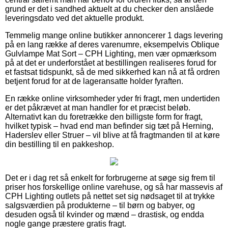
grund er det i sandhed aktuelt at du checker den anslåede
leveringsdato ved det aktuelle produkt.
Temmelig mange online butikker annoncerer 1 dags levering
på en lang række af deres varenumre, eksempelvis Oblique
Gulvlampe Mat Sort – CPH Lighting, men vær opmærksom
på at det er underforstået at bestillingen realiseres forud for
et fastsat tidspunkt, så de med sikkerhed kan nå at få ordren
betjent forud for at de lageransatte holder fyraften.
En række online virksomheder yder fri fragt, men undertiden
er det påkrævet at man handler for et præcist beløb.
Alternativt kan du foretrække den billigste form for fragt,
hvilket typisk – hvad end man befinder sig tæt på Herning,
Haderslev eller Struer – vil blive at få fragtmanden til at køre
din bestilling til en pakkeshop.
Det er i dag ret så enkelt for forbrugerne at søge sig frem til
priser hos forskellige online varehuse, og så har massevis af
CPH Lighting outlets på nettet set sig nødsaget til at trykke
salgsværdien på produkterne – til børn og babyer, og
desuden også til kvinder og mænd – drastisk, og endda
nogle gange præstere gratis fragt.