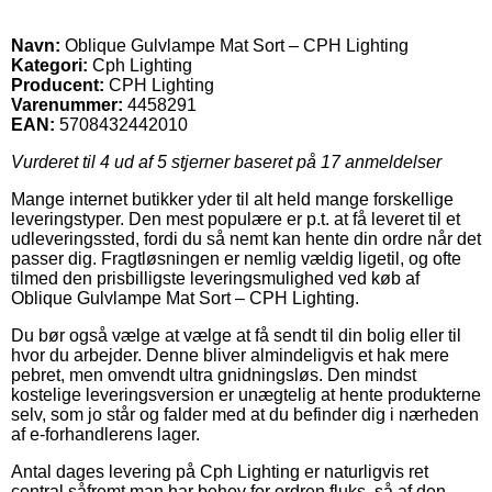
Navn:
Oblique Gulvlampe Mat Sort – CPH Lighting
Kategori:
Cph Lighting
Producent:
CPH Lighting
Varenummer:
4458291
EAN:
5708432442010
Vurderet til
4
ud af 5 stjerner baseret på
17
anmeldelser
Mange internet butikker yder til alt held mange forskellige
leveringstyper. Den mest populære er p.t. at få leveret til et
udleveringssted, fordi du så nemt kan hente din ordre når det
passer dig. Fragtløsningen er nemlig vældig ligetil, og ofte
tilmed den prisbilligste leveringsmulighed ved køb af
Oblique Gulvlampe Mat Sort – CPH Lighting.
Du bør også vælge at vælge at få sendt til din bolig eller til
hvor du arbejder. Denne bliver almindeligvis et hak mere
pebret, men omvendt ultra gnidningsløs. Den mindst
kostelige leveringsversion er unægtelig at hente produkterne
selv, som jo står og falder med at du befinder dig i nærheden
af e-forhandlerens lager.
Antal dages levering på Cph Lighting er naturligvis ret
central såfremt man har behov for ordren fluks, så af den