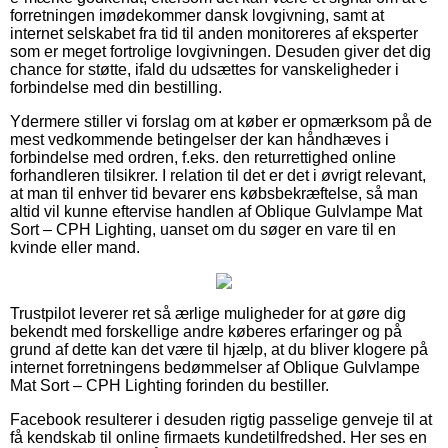
forretningen imødekommer dansk lovgivning, samt at
internet selskabet fra tid til anden monitoreres af eksperter
som er meget fortrolige lovgivningen. Desuden giver det dig
chance for støtte, ifald du udsættes for vanskeligheder i
forbindelse med din bestilling.
Ydermere stiller vi forslag om at køber er opmærksom på de
mest vedkommende betingelser der kan håndhæves i
forbindelse med ordren, f.eks. den returrettighed online
forhandleren tilsikrer. I relation til det er det i øvrigt relevant,
at man til enhver tid bevarer ens købsbekræftelse, så man
altid vil kunne eftervise handlen af Oblique Gulvlampe Mat
Sort – CPH Lighting, uanset om du søger en vare til en
kvinde eller mand.
Trustpilot leverer ret så ærlige muligheder for at gøre dig
bekendt med forskellige andre køberes erfaringer og på
grund af dette kan det være til hjælp, at du bliver klogere på
internet forretningens bedømmelser af Oblique Gulvlampe
Mat Sort – CPH Lighting forinden du bestiller.
Facebook resulterer i desuden rigtig passelige genveje til at
få kendskab til online firmaets kundetilfredshed. Her ses en