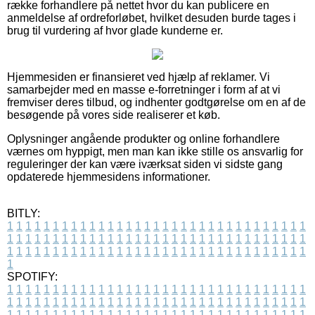
række forhandlere på nettet hvor du kan publicere en
anmeldelse af ordreforløbet, hvilket desuden burde tages i
brug til vurdering af hvor glade kunderne er.
Hjemmesiden er finansieret ved hjælp af reklamer. Vi
samarbejder med en masse e-forretninger i form af at vi
fremviser deres tilbud, og indhenter godtgørelse om en af de
besøgende på vores side realiserer et køb.
Oplysninger angående produkter og online forhandlere
værnes om hyppigt, men man kan ikke stille os ansvarlig for
reguleringer der kan være iværksat siden vi sidste gang
opdaterede hjemmesidens informationer.
BITLY:
1
1
1
1
1
1
1
1
1
1
1
1
1
1
1
1
1
1
1
1
1
1
1
1
1
1
1
1
1
1
1
1
1
1
1
1
1
1
1
1
1
1
1
1
1
1
1
1
1
1
1
1
1
1
1
1
1
1
1
1
1
1
1
1
1
1
1
1
1
1
1
1
1
1
1
1
1
1
1
1
1
1
1
1
1
1
1
1
1
1
1
1
1
1
1
1
1
1
1
1
SPOTIFY:
1
1
1
1
1
1
1
1
1
1
1
1
1
1
1
1
1
1
1
1
1
1
1
1
1
1
1
1
1
1
1
1
1
1
1
1
1
1
1
1
1
1
1
1
1
1
1
1
1
1
1
1
1
1
1
1
1
1
1
1
1
1
1
1
1
1
1
1
1
1
1
1
1
1
1
1
1
1
1
1
1
1
1
1
1
1
1
1
1
1
1
1
1
1
1
1
1
1
1