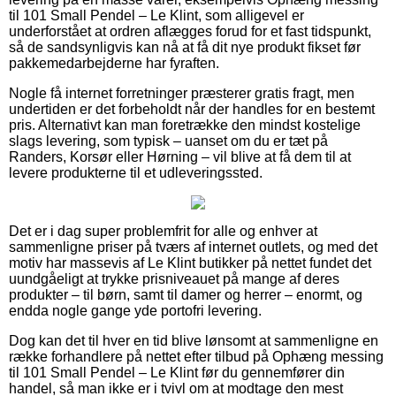
til 101 Small Pendel – Le Klint, som alligevel er
underforstået at ordren aflægges forud for et fast tidspunkt,
så de sandsynligvis kan nå at få dit nye produkt fikset før
pakkemedarbejderne har fyraften.
Nogle få internet forretninger præsterer gratis fragt, men
undertiden er det forbeholdt når der handles for en bestemt
pris. Alternativt kan man foretrække den mindst kostelige
slags levering, som typisk – uanset om du er tæt på
Randers, Korsør eller Hørning – vil blive at få dem til at
levere produkterne til et udleveringssted.
Det er i dag super problemfrit for alle og enhver at
sammenligne priser på tværs af internet outlets, og med det
motiv har massevis af Le Klint butikker på nettet fundet det
uundgåeligt at trykke prisniveauet på mange af deres
produkter – til børn, samt til damer og herrer – enormt, og
endda nogle gange yde portofri levering.
Dog kan det til hver en tid blive lønsomt at sammenligne en
række forhandlere på nettet efter tilbud på Ophæng messing
til 101 Small Pendel – Le Klint før du gennemfører din
handel, så man ikke er i tvivl om at modtage den mest