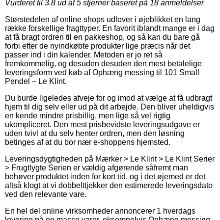
Vurderet til
3.8
ud af 5 stjerner baseret på
18
anmeldelser
Størstedelen af online shops udlover i øjeblikket en lang
række forskellige fragttyper. En favorit iblandt mange er i dag
at få bragt ordren til en pakkeshop, og så kan du bare gå
forbi efter de nyindkøbte produkter lige præcis når det
passer ind i din kalender. Metoden er jo ret så
fremkommelig, og desuden desuden den mest betalelige
leveringsform ved køb af Ophæng messing til 101 Small
Pendel – Le Klint.
Du burde ligeledes afveje for og imod at vælge at få udbragt
hjem til dig selv eller ud på dit arbejde. Den bliver uheldigvis
en kende mindre prisbillig, men lige så vel rigtig
ukompliceret. Den mest prisbevidste leveringsudgave er
uden tvivl at du selv henter ordren, men den løsning
betinges af at du bor nær e-shoppens hjemsted.
Leveringsdygtigheden på Mærker > Le Klint > Le Klint Serier
> Frugtlygte Serien er vældig afgørende såfremt man
behøver produktet inden for kort tid, og i det øjemed er det
altså klogt at vi dobbelttjekker den estimerede leveringsdato
ved den relevante vare.
En hel del online virksomheder annoncerer 1 hverdags
levering på en masse varer, eksempelvis Ophæng messing