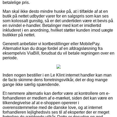
betalelige pris.
Man skal ikke desto mindre huske på, at i tilfælde af at en
butik på nettet udbyder varer for en salgspris som kan ses
som kolossalt gunstig, så er det undertiden være et bevis på
en svindel e-handler. Betalinger med kort er imidlertid
inkluderet i en anordning, hvilket støtter kunden imod uægte
butikker på nettet.
Generelt anbefaler vi kortbestillinger eller MobilePay.
Alternativt kan du drage fordel af en afdragsløsning fra
eksempelvis ViaBill, forudsat du vil betale regningen over en
periode.
Inden nogen bestiller i en Le Klint internet handler kan man
de facto skimme dens forretningsvilkår, det er dog mange
gange ikke særlig spændende.
Et nemmere alternativ kan derfor være at kontrollere om e-
forhandleren er medlem af e-mærket, siden det kan være en
tilkendegivelse af at e-shoppen opererer i
overensstemmelse med de danske love, og at internet
forhandleren lejlighedsvis ses til af eksperter der er meget
fortrolige de gældende vilkår. Dette er desuden en god