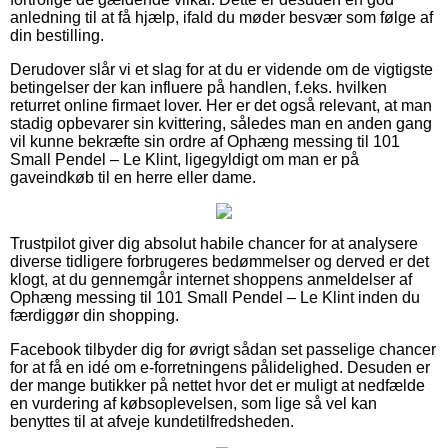
anledning til at få hjælp, ifald du møder besvær som følge af
din bestilling.
Derudover slår vi et slag for at du er vidende om de vigtigste
betingelser der kan influere på handlen, f.eks. hvilken
returret online firmaet lover. Her er det også relevant, at man
stadig opbevarer sin kvittering, således man en anden gang
vil kunne bekræfte sin ordre af Ophæng messing til 101
Small Pendel – Le Klint, ligegyldigt om man er på
gaveindkøb til en herre eller dame.
Trustpilot giver dig absolut habile chancer for at analysere
diverse tidligere forbrugeres bedømmelser og derved er det
klogt, at du gennemgår internet shoppens anmeldelser af
Ophæng messing til 101 Small Pendel – Le Klint inden du
færdiggør din shopping.
Facebook tilbyder dig for øvrigt sådan set passelige chancer
for at få en idé om e-forretningens pålidelighed. Desuden er
der mange butikker på nettet hvor det er muligt at nedfælde
en vurdering af købsoplevelsen, som lige så vel kan
benyttes til at afveje kundetilfredsheden.