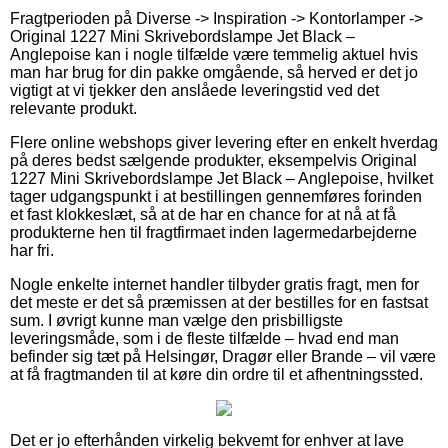
Fragtperioden på Diverse -> Inspiration -> Kontorlamper ->
Original 1227 Mini Skrivebordslampe Jet Black –
Anglepoise kan i nogle tilfælde være temmelig aktuel hvis
man har brug for din pakke omgående, så herved er det jo
vigtigt at vi tjekker den anslåede leveringstid ved det
relevante produkt.
Flere online webshops giver levering efter en enkelt hverdag
på deres bedst sælgende produkter, eksempelvis Original
1227 Mini Skrivebordslampe Jet Black – Anglepoise, hvilket
tager udgangspunkt i at bestillingen gennemføres forinden
et fast klokkeslæt, så at de har en chance for at nå at få
produkterne hen til fragtfirmaet inden lagermedarbejderne
har fri.
Nogle enkelte internet handler tilbyder gratis fragt, men for
det meste er det så præmissen at der bestilles for en fastsat
sum. I øvrigt kunne man vælge den prisbilligste
leveringsmåde, som i de fleste tilfælde – hvad end man
befinder sig tæt på Helsingør, Dragør eller Brande – vil være
at få fragtmanden til at køre din ordre til et afhentningssted.
Det er jo efterhånden virkelig bekvemt for enhver at lave