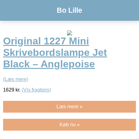
Bo Lille
Original 1227 Mini
Skrivebordslampe Jet
Black – Anglepoise
(Læs mere)
1629
kr.
(Vis fragtpris)
Læs mere »
Køb nu »