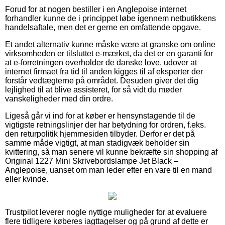
Forud for at nogen bestiller i en Anglepoise internet
forhandler kunne de i princippet løbe igennem netbutikkens
handelsaftale, men det er gerne en omfattende opgave.
Et andet alternativ kunne måske være at granske om online
virksomheden er tilsluttet e-mærket, da det er en garanti for
at e-forretningen overholder de danske love, udover at
internet firmaet fra tid til anden kigges til af eksperter der
forstår vedtægterne på området. Desuden giver det dig
lejlighed til at blive assisteret, for så vidt du møder
vanskeligheder med din ordre.
Ligeså går vi ind for at køber er hensynstagende til de
vigtigste retningslinjer der har betydning for ordren, f.eks.
den returpolitik hjemmesiden tilbyder. Derfor er det på
samme måde vigtigt, at man stadigvæk beholder sin
kvittering, så man senere vil kunne bekræfte sin shopping af
Original 1227 Mini Skrivebordslampe Jet Black –
Anglepoise, uanset om man leder efter en vare til en mand
eller kvinde.
Trustpilot leverer nogle nyttige muligheder for at evaluere
flere tidligere køberes iagttagelser og på grund af dette er