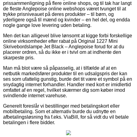
prissammenligning på flere online shops, og til tak har langt
de fleste Anglepoise online webshops været tvunget til at
trykke prisniveauet på deres produkter – til børn, og
yderligere også til mænd og kvinder – en hel del, og endda
nogle gange love levering uden betaling.
Men det kan alligevel blive lønsomt at kigge forbi forskellige
online virksomheder efter rabat på Original 1227 Mini
Skrivebordslampe Jet Black – Anglepoise forud for at du
placerer ordren, så du ikke er i tvivl om at indhente den
skarpeste pris.
Man må blot være så påpasselig, at i tilfælde af at en
netbutik markedsfører produkter til en udsalgspris der kan
ses som ufattelig gunstig, burde det tit være et symbol på en
snydagtig internet forhandler. Handler med kort er imidlertid
omfattet af en regel, hvilket skærmer dig som køber imod
svindlende internet varehuse.
Generelt foreslår vi bestillinger med betalingskort eller
mobilbetaling. Som et alternativ burde du udnytte en
afbetalingsløsning fra f.eks. ViaBill, for så vidt du vil betale
betalingen i flere bidder.