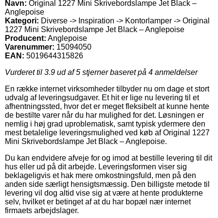
Navn:
Original 1227 Mini Skrivebordslampe Jet Black –
Anglepoise
Kategori:
Diverse -> Inspiration -> Kontorlamper -> Original
1227 Mini Skrivebordslampe Jet Black – Anglepoise
Producent:
Anglepoise
Varenummer:
15094050
EAN:
5019644315826
Vurderet til
3.9
ud af 5 stjerner baseret på
4
anmeldelser
En række internet virksomheder tilbyder nu om dage et stort
udvalg af leveringsudgaver. Et hit er lige nu levering til et
afhentningssted, hvor det er meget fleksibelt at kunne hente
de bestilte varer når du har mulighed for det. Løsningen er
nemlig i høj grad uproblematisk, samt typisk ydermere den
mest betalelige leveringsmulighed ved køb af Original 1227
Mini Skrivebordslampe Jet Black – Anglepoise.
Du kan endvidere afveje for og imod at bestille levering til dit
hus eller ud på dit arbejde. Leveringsformen viser sig
beklageligvis et hak mere omkostningsfuld, men på den
anden side særligt hensigtsmæssig. Den billigste metode til
levering vil dog altid vise sig at være at hente produkterne
selv, hvilket er betinget af at du har bopæl nær internet
firmaets arbejdslager.