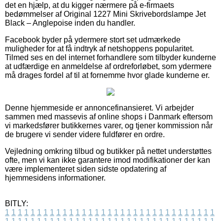
det en hjælp, at du kigger nærmere på e-firmaets
bedømmelser af Original 1227 Mini Skrivebordslampe Jet
Black – Anglepoise inden du handler.
Facebook byder på ydermere stort set udmærkede
muligheder for at få indtryk af netshoppens popularitet.
Tilmed ses en del internet forhandlere som tilbyder kunderne
at udfærdige en anmeldelse af ordreforløbet, som ydermere
må drages fordel af til at fornemme hvor glade kunderne er.
Denne hjemmeside er annoncefinansieret. Vi arbejder
sammen med massevis af online shops i Danmark eftersom
vi markedsfører butikkernes varer, og tjener kommission når
de brugere vi sender videre fuldfører en ordre.
Vejledning omkring tilbud og butikker på nettet understøttes
ofte, men vi kan ikke garantere imod modifikationer der kan
være implementeret siden sidste opdatering af
hjemmesidens informationer.
BITLY:
1
1
1
1
1
1
1
1
1
1
1
1
1
1
1
1
1
1
1
1
1
1
1
1
1
1
1
1
1
1
1
1
1