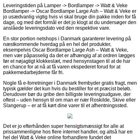
Leveringstiden på Lamper -> Bordlamper -> Watt & Veke
Bordlamper -> Oscar Bordlampe Large Ash – Watt & Veke er
jo usædvanlig vigtig hvis vi skal bruge din pakke inden for få
dage, og med det formål er det jo klogt at du undersøger den
anslåede leveringsdato ved den respektive vare.
En stor portion netshops i Danmark garanterer levering på
næstkommende hverdag på en hel del produkter,
eksempelvis Oscar Bordlampe Large Ash – Watt & Veke,
men vær påpasselig da det er afhængig af at ordren lægges
før et nøjagtigt klokkeslæt, med hensynstagen til at de har
en chance for at nå at få varen ekspederet forud for at
pakkemedarbejderne får fri.
Nogle få e-forretninger i Danmark frembyder gratis fragt, men
typisk gælder det kun hvis du bestiller for et præcist beløb.
Derudover bør du gribe den billigste leveringsudgave, der
oftest – uden hensyn til om man er nær Roskilde, Skive eller
Slangerup – er at få kørt dine varer til et afhentningssted.
Det er jo efterhånden super hensigtsmæssigt for alle at
prissammenligne hos flere internet handler, og altså har en
hel del Watt & Veke online forhandlere fundet det