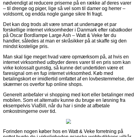
nødvendigt at reducere priserne på en række af deres varer
– til drenge og piger, lige så vel som til damer og herrer –
voldsomt, og endda nogle gange sikre fri fragt.
Det kan dog trods alt være smart at undersøge et par
forskellige internet virksomheder i Danmark efter rabatkoder
på Oscar Bordlampe Large Ash – Watt & Veke før du
handler, således at man er skråsikker på at skaffe sig den
mindst kostelige pris.
Man skal lige meget hvad være opmærksom på, at hvis en
internet virksomhed udbyder deres varer til en pris som kan
virke kolossalt gunstig, så kunne det undertiden være et
faresignal om en fup internet virksomhed. Køb med
betalingskort er imidlertid omfattet af en lovbestemmelse, der
skærmer os overfor fup online shops.
Generelt anbefaler vi shopping med kort eller betalinger med
mobilen. Som et alternativ kunne du bruge en løsning fra
eksempelvis ViaBill, når du har i sinde at afbetale
omkostningerne over tid.
Forinden nogen køber hos en Watt & Veke forretning på
nettet burde de i virkeligheden granske webbutikkens vilkår,