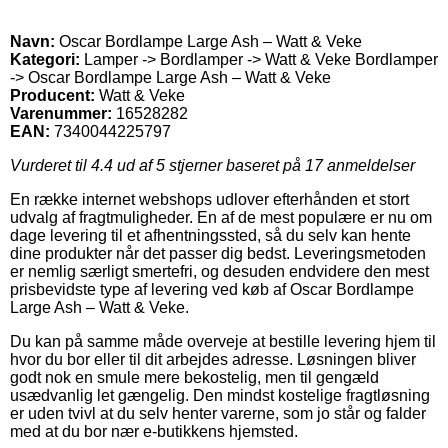
Navn:
Oscar Bordlampe Large Ash – Watt & Veke
Kategori:
Lamper -> Bordlamper -> Watt & Veke Bordlamper
-> Oscar Bordlampe Large Ash – Watt & Veke
Producent:
Watt & Veke
Varenummer:
16528282
EAN:
7340044225797
Vurderet til
4.4
ud af 5 stjerner baseret på
17
anmeldelser
En række internet webshops udlover efterhånden et stort
udvalg af fragtmuligheder. En af de mest populære er nu om
dage levering til et afhentningssted, så du selv kan hente
dine produkter når det passer dig bedst. Leveringsmetoden
er nemlig særligt smertefri, og desuden endvidere den mest
prisbevidste type af levering ved køb af Oscar Bordlampe
Large Ash – Watt & Veke.
Du kan på samme måde overveje at bestille levering hjem til
hvor du bor eller til dit arbejdes adresse. Løsningen bliver
godt nok en smule mere bekostelig, men til gengæld
usædvanlig let gængelig. Den mindst kostelige fragtløsning
er uden tvivl at du selv henter varerne, som jo står og falder
med at du bor nær e-butikkens hjemsted.