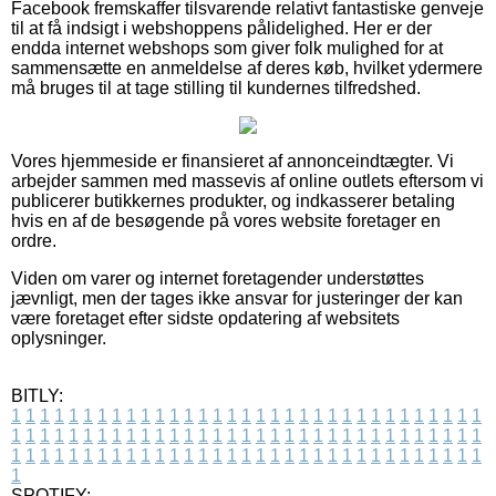
Facebook fremskaffer tilsvarende relativt fantastiske genveje
til at få indsigt i webshoppens pålidelighed. Her er der
endda internet webshops som giver folk mulighed for at
sammensætte en anmeldelse af deres køb, hvilket ydermere
må bruges til at tage stilling til kundernes tilfredshed.
Vores hjemmeside er finansieret af annonceindtægter. Vi
arbejder sammen med massevis af online outlets eftersom vi
publicerer butikkernes produkter, og indkasserer betaling
hvis en af de besøgende på vores website foretager en
ordre.
Viden om varer og internet foretagender understøttes
jævnligt, men der tages ikke ansvar for justeringer der kan
være foretaget efter sidste opdatering af websitets
oplysninger.
BITLY:
1
1
1
1
1
1
1
1
1
1
1
1
1
1
1
1
1
1
1
1
1
1
1
1
1
1
1
1
1
1
1
1
1
1
1
1
1
1
1
1
1
1
1
1
1
1
1
1
1
1
1
1
1
1
1
1
1
1
1
1
1
1
1
1
1
1
1
1
1
1
1
1
1
1
1
1
1
1
1
1
1
1
1
1
1
1
1
1
1
1
1
1
1
1
1
1
1
1
1
1
SPOTIFY: