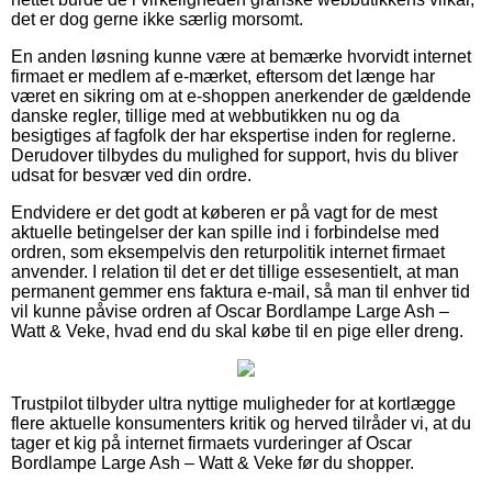
det er dog gerne ikke særlig morsomt.
En anden løsning kunne være at bemærke hvorvidt internet
firmaet er medlem af e-mærket, eftersom det længe har
været en sikring om at e-shoppen anerkender de gældende
danske regler, tillige med at webbutikken nu og da
besigtiges af fagfolk der har ekspertise inden for reglerne.
Derudover tilbydes du mulighed for support, hvis du bliver
udsat for besvær ved din ordre.
Endvidere er det godt at køberen er på vagt for de mest
aktuelle betingelser der kan spille ind i forbindelse med
ordren, som eksempelvis den returpolitik internet firmaet
anvender. I relation til det er det tillige essesentielt, at man
permanent gemmer ens faktura e-mail, så man til enhver tid
vil kunne påvise ordren af Oscar Bordlampe Large Ash –
Watt & Veke, hvad end du skal købe til en pige eller dreng.
Trustpilot tilbyder ultra nyttige muligheder for at kortlægge
flere aktuelle konsumenters kritik og herved tilråder vi, at du
tager et kig på internet firmaets vurderinger af Oscar
Bordlampe Large Ash – Watt & Veke før du shopper.