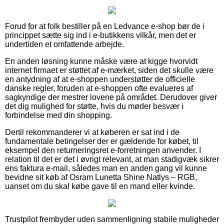
Forud for at folk bestiller på en Ledvance e-shop bør de i
princippet sætte sig ind i e-butikkens vilkår, men det er
undertiden et omfattende arbejde.
En anden løsning kunne måske være at kigge hvorvidt
internet firmaet er støttet af e-mærket, siden det skulle være
en antydning af at e-shoppen understøtter de officielle
danske regler, foruden at e-shoppen ofte evalueres af
sagkyndige der mestrer lovene på området. Derudover giver
det dig mulighed for støtte, hvis du møder besvær i
forbindelse med din shopping.
Dertil rekommanderer vi at køberen er sat ind i de
fundamentale betingelser der er gældende for købet, til
eksempel den returneringsret e-forretningen anvender. I
relation til det er det i øvrigt relevant, at man stadigvæk sikrer
ens faktura e-mail, således man en anden gang vil kunne
bevidne sit køb af Osram Lunetta Shine Natlys – RGB,
uanset om du skal købe gave til en mand eller kvinde.
Trustpilot frembyder uden sammenligning stabile muligheder