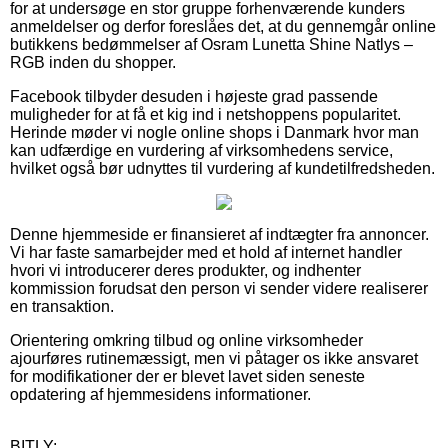
for at undersøge en stor gruppe forhenværende kunders
anmeldelser og derfor foreslåes det, at du gennemgår online
butikkens bedømmelser af Osram Lunetta Shine Natlys –
RGB inden du shopper.
Facebook tilbyder desuden i højeste grad passende
muligheder for at få et kig ind i netshoppens popularitet.
Herinde møder vi nogle online shops i Danmark hvor man
kan udfærdige en vurdering af virksomhedens service,
hvilket også bør udnyttes til vurdering af kundetilfredsheden.
Denne hjemmeside er finansieret af indtægter fra annoncer.
Vi har faste samarbejder med et hold af internet handler
hvori vi introducerer deres produkter, og indhenter
kommission forudsat den person vi sender videre realiserer
en transaktion.
Orientering omkring tilbud og online virksomheder
ajourføres rutinemæssigt, men vi påtager os ikke ansvaret
for modifikationer der er blevet lavet siden seneste
opdatering af hjemmesidens informationer.
BITLY: