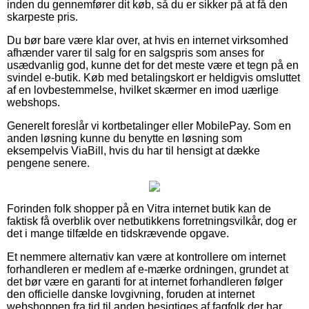
inden du gennemfører dit køb, så du er sikker på at få den
skarpeste pris.
Du bør bare være klar over, at hvis en internet virksomhed
afhænder varer til salg for en salgspris som anses for
usædvanlig god, kunne det for det meste være et tegn på en
svindel e-butik. Køb med betalingskort er heldigvis omsluttet
af en lovbestemmelse, hvilket skærmer en imod uærlige
webshops.
Generelt foreslår vi kortbetalinger eller MobilePay. Som en
anden løsning kunne du benytte en løsning som
eksempelvis ViaBill, hvis du har til hensigt at dække
pengene senere.
Forinden folk shopper på en Vitra internet butik kan de
faktisk få overblik over netbutikkens forretningsvilkår, dog er
det i mange tilfælde en tidskrævende opgave.
Et nemmere alternativ kan være at kontrollere om internet
forhandleren er medlem af e-mærke ordningen, grundet at
det bør være en garanti for at internet forhandleren følger
den officielle danske lovgivning, foruden at internet
webshoppen fra tid til anden besigtiges af fagfolk der har