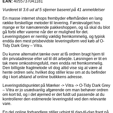
EAN:
4055737041181
Vurderet til
3.6
ud af 5 stjerner baseret på
41
anmeldelser
En masse internet shops frembyder efterhånden en lang
række forskellige metoder til levering. Førstevalget hos
mange er for nærværende pakkeshoppen, og så skal du blot
gå forbi efter varerne når der er mulighed for det.
Leveringstypen er nemlig vældig fremkommelig, og typisk
endda den mest prisbevidste leveringsform ved køb af O-
Tidy Dark Grey – Vitra.
Du kunne alternativt tænke over at få ordren bragt hjem til
din privatadresse eller ud til dit arbejde. Løsningen er tit en
tak mere omkostningsfuld, men endda ret fremkommelig.
Den billigste fragtmetode vil dog altid vise sig at være at
hente ordren selv, hvilket dog stiller krav om at du befinder
dig i kort afstand af online butikkens adresse.
Leveringstidspunktet på Mærker -> Vitra -> O-Tidy Dark Grey
– Vitra er jo usædvanlig afgørende om man behøver ordren
om kort tid, og i det øjemed er det fuldt ud passende at du
kontrollerer den estimerede leveringstid ved den relevante
vare.
En del online forhandlere stiller udsigt til dag-til-dag fragt på