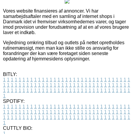
Vores website finansieres af annoncer. Vi har
samarbejdsaftaler med en samling af internet shops i
Danmark idet vi fremviser virksomhedernes varer, og tager
imod provision under forudsætning af at en af vores brugere
laver et indkøb.
Vejledning omkring tilbud og outlets på nettet opretholdes
rutinemæssigt, men man kan ikke stille os ansvarlig for
forandringer der kan være foretaget siden seneste
opdatering af hjemmesidens oplysninger.
BITLY:
1
1
1
1
1
1
1
1
1
1
1
1
1
1
1
1
1
1
1
1
1
1
1
1
1
1
1
1
1
1
1
1
1
1
1
1
1
1
1
1
1
1
1
1
1
1
1
1
1
1
1
1
1
1
1
1
1
1
1
1
1
1
1
1
1
1
1
1
1
1
1
1
1
1
1
1
1
1
1
1
1
1
1
1
1
1
1
1
1
1
1
1
1
1
1
1
1
1
1
1
SPOTIFY:
1
1
1
1
1
1
1
1
1
1
1
1
1
1
1
1
1
1
1
1
1
1
1
1
1
1
1
1
1
1
1
1
1
1
1
1
1
1
1
1
1
1
1
1
1
1
1
1
1
1
1
1
1
1
1
1
1
1
1
1
1
1
1
1
1
1
1
1
1
1
1
1
1
1
1
1
1
1
1
1
1
1
1
1
1
1
1
1
1
1
1
1
1
1
1
1
1
1
1
1
CUTTLY BIO:
1