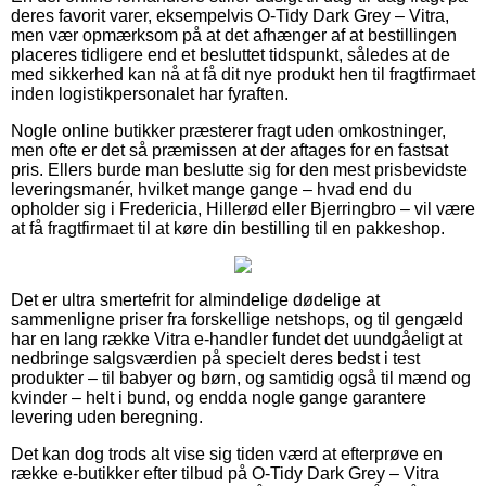
deres favorit varer, eksempelvis O-Tidy Dark Grey – Vitra,
men vær opmærksom på at det afhænger af at bestillingen
placeres tidligere end et besluttet tidspunkt, således at de
med sikkerhed kan nå at få dit nye produkt hen til fragtfirmaet
inden logistikpersonalet har fyraften.
Nogle online butikker præsterer fragt uden omkostninger,
men ofte er det så præmissen at der aftages for en fastsat
pris. Ellers burde man beslutte sig for den mest prisbevidste
leveringsmanér, hvilket mange gange – hvad end du
opholder sig i Fredericia, Hillerød eller Bjerringbro – vil være
at få fragtfirmaet til at køre din bestilling til en pakkeshop.
Det er ultra smertefrit for almindelige dødelige at
sammenligne priser fra forskellige netshops, og til gengæld
har en lang række Vitra e-handler fundet det uundgåeligt at
nedbringe salgsværdien på specielt deres bedst i test
produkter – til babyer og børn, og samtidig også til mænd og
kvinder – helt i bund, og endda nogle gange garantere
levering uden beregning.
Det kan dog trods alt vise sig tiden værd at efterprøve en
række e-butikker efter tilbud på O-Tidy Dark Grey – Vitra