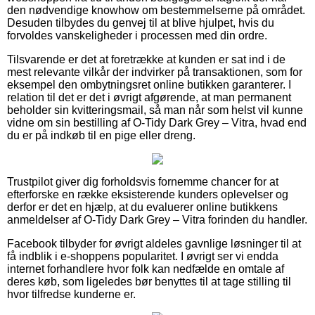
den nødvendige knowhow om bestemmelserne på området.
Desuden tilbydes du genvej til at blive hjulpet, hvis du
forvoldes vanskeligheder i processen med din ordre.
Tilsvarende er det at foretrække at kunden er sat ind i de
mest relevante vilkår der indvirker på transaktionen, som for
eksempel den ombytningsret online butikken garanterer. I
relation til det er det i øvrigt afgørende, at man permanent
beholder sin kvitteringsmail, så man når som helst vil kunne
vidne om sin bestilling af O-Tidy Dark Grey – Vitra, hvad end
du er på indkøb til en pige eller dreng.
Trustpilot giver dig forholdsvis fornemme chancer for at
efterforske en række eksisterende kunders oplevelser og
derfor er det en hjælp, at du evaluerer online butikkens
anmeldelser af O-Tidy Dark Grey – Vitra forinden du handler.
Facebook tilbyder for øvrigt aldeles gavnlige løsninger til at
få indblik i e-shoppens popularitet. I øvrigt ser vi endda
internet forhandlere hvor folk kan nedfælde en omtale af
deres køb, som ligeledes bør benyttes til at tage stilling til
hvor tilfredse kunderne er.