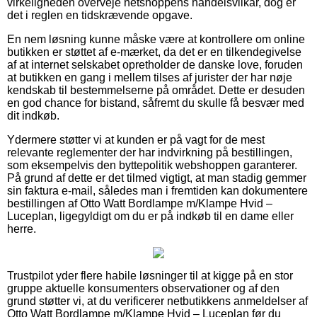
virkeligheden overveje netshoppens handelsvilkår, dog er
det i reglen en tidskrævende opgave.
En nem løsning kunne måske være at kontrollere om online
butikken er støttet af e-mærket, da det er en tilkendegivelse
af at internet selskabet opretholder de danske love, foruden
at butikken en gang i mellem tilses af jurister der har nøje
kendskab til bestemmelserne på området. Dette er desuden
en god chance for bistand, såfremt du skulle få besvær med
dit indkøb.
Ydermere støtter vi at kunden er på vagt for de mest
relevante reglementer der har indvirkning på bestillingen,
som eksempelvis den byttepolitik webshoppen garanterer.
På grund af dette er det tilmed vigtigt, at man stadig gemmer
sin faktura e-mail, således man i fremtiden kan dokumentere
bestillingen af Otto Watt Bordlampe m/Klampe Hvid –
Luceplan, ligegyldigt om du er på indkøb til en dame eller
herre.
Trustpilot yder flere habile løsninger til at kigge på en stor
gruppe aktuelle konsumenters observationer og af den
grund støtter vi, at du verificerer netbutikkens anmeldelser af
Otto Watt Bordlampe m/Klampe Hvid – Luceplan før du