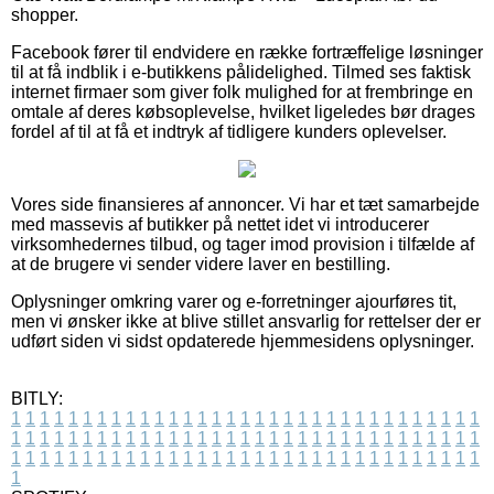
shopper.
Facebook fører til endvidere en række fortræffelige løsninger
til at få indblik i e-butikkens pålidelighed. Tilmed ses faktisk
internet firmaer som giver folk mulighed for at frembringe en
omtale af deres købsoplevelse, hvilket ligeledes bør drages
fordel af til at få et indtryk af tidligere kunders oplevelser.
Vores side finansieres af annoncer. Vi har et tæt samarbejde
med massevis af butikker på nettet idet vi introducerer
virksomhedernes tilbud, og tager imod provision i tilfælde af
at de brugere vi sender videre laver en bestilling.
Oplysninger omkring varer og e-forretninger ajourføres tit,
men vi ønsker ikke at blive stillet ansvarlig for rettelser der er
udført siden vi sidst opdaterede hjemmesidens oplysninger.
BITLY:
1
1
1
1
1
1
1
1
1
1
1
1
1
1
1
1
1
1
1
1
1
1
1
1
1
1
1
1
1
1
1
1
1
1
1
1
1
1
1
1
1
1
1
1
1
1
1
1
1
1
1
1
1
1
1
1
1
1
1
1
1
1
1
1
1
1
1
1
1
1
1
1
1
1
1
1
1
1
1
1
1
1
1
1
1
1
1
1
1
1
1
1
1
1
1
1
1
1
1
1