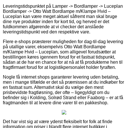
Leveringstidspunktet på Lamper -> Bordlamper -> Luceplan
Bordlamper -> Otto Watt Bordlampe m/Klampe Hvid –
Luceplan kan være meget aktuel såfremt man skal bruge
dine nye produkter inden for kort tid, og herved er det
fuldkommen afgørende at vi checker det anslåede
leveringstidspunkt ved den respektive vare.
Flere e-shops præsterer muligheden for dag-til-dag levering
på utallige varer, eksempelvis Otto Watt Bordlampe
m/Klampe Hvid – Luceplan, som alligevel forudsætter at
bestillingen køres igennem forud for et fastsat tidspunkt,
sådan at de har en chance for at nå at få produkterne hen til
fragtfirmaet forud for at logistikpersonalet holder fyraften.
Nogle få internet shops garanterer levering uden betaling,
men i mange tilfælde er det så præmissen at du indkøber for
en fastsat sum. Alternativt skal du vælge den mest
prisbevidste fragtløsning, der ofte – ligegyldigt om du
befinder sig i Kolding, Solrød Strand eller Faaborg – er at få
fragtmanden til at levere dine varer til en pakkeshop.
Det har vist sig at være yderst fleksibelt for folk at finde
information om priser i blandt flere internet butikker i