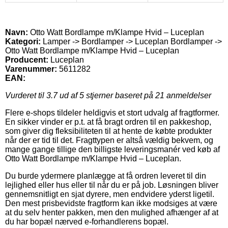
Navn:
Otto Watt Bordlampe m/Klampe Hvid – Luceplan
Kategori:
Lamper -> Bordlamper -> Luceplan Bordlamper ->
Otto Watt Bordlampe m/Klampe Hvid – Luceplan
Producent:
Luceplan
Varenummer:
5611282
EAN:
Vurderet til
3.7
ud af 5 stjerner baseret på
21
anmeldelser
Flere e-shops tildeler heldigvis et stort udvalg af fragtformer.
En sikker vinder er p.t. at få bragt ordren til en pakkeshop,
som giver dig fleksibiliteten til at hente de købte produkter
når der er tid til det. Fragttypen er altså vældig bekvem, og
mange gange tillige den billigste leveringsmanér ved køb af
Otto Watt Bordlampe m/Klampe Hvid – Luceplan.
Du burde ydermere planlægge at få ordren leveret til din
lejlighed eller hus eller til når du er på job. Løsningen bliver
gennemsnitligt en sjat dyrere, men endvidere yderst ligetil.
Den mest prisbevidste fragtform kan ikke modsiges at være
at du selv henter pakken, men den mulighed afhænger af at
du har bopæl nærved e-forhandlerens bopæl.