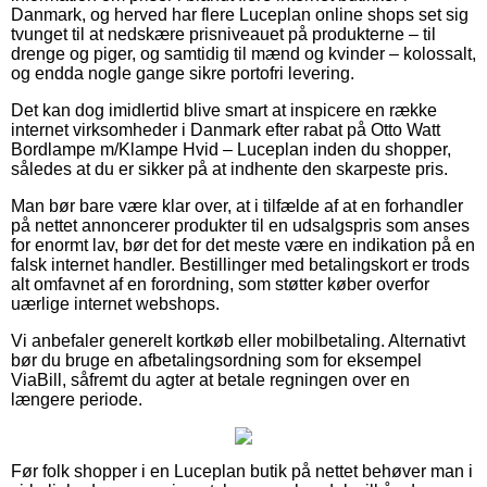
Danmark, og herved har flere Luceplan online shops set sig
tvunget til at nedskære prisniveauet på produkterne – til
drenge og piger, og samtidig til mænd og kvinder – kolossalt,
og endda nogle gange sikre portofri levering.
Det kan dog imidlertid blive smart at inspicere en række
internet virksomheder i Danmark efter rabat på Otto Watt
Bordlampe m/Klampe Hvid – Luceplan inden du shopper,
således at du er sikker på at indhente den skarpeste pris.
Man bør bare være klar over, at i tilfælde af at en forhandler
på nettet annoncerer produkter til en udsalgspris som anses
for enormt lav, bør det for det meste være en indikation på en
falsk internet handler. Bestillinger med betalingskort er trods
alt omfavnet af en forordning, som støtter køber overfor
uærlige internet webshops.
Vi anbefaler generelt kortkøb eller mobilbetaling. Alternativt
bør du bruge en afbetalingsordning som for eksempel
ViaBill, såfremt du agter at betale regningen over en
længere periode.
Før folk shopper i en Luceplan butik på nettet behøver man i