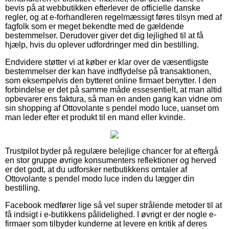
bevis på at webbutikken efterlever de officielle danske
regler, og at e-forhandleren regelmæssigt føres tilsyn med af
fagfolk som er meget bekendte med de gældende
bestemmelser. Derudover giver det dig lejlighed til at få
hjælp, hvis du oplever udfordringer med din bestilling.
Endvidere støtter vi at køber er klar over de væsentligste
bestemmelser der kan have indflydelse på transaktionen,
som eksempelvis den bytteret online firmaet benytter. I den
forbindelse er det på samme måde essesentielt, at man altid
opbevarer ens faktura, så man en anden gang kan vidne om
sin shopping af Ottovolante s pendel modo luce, uanset om
man leder efter et produkt til en mand eller kvinde.
Trustpilot byder på regulære belejlige chancer for at eftergå
en stor gruppe øvrige konsumenters reflektioner og herved
er det godt, at du udforsker netbutikkens omtaler af
Ottovolante s pendel modo luce inden du lægger din
bestilling.
Facebook medfører lige så vel super strålende metoder til at
få indsigt i e-butikkens pålidelighed. I øvrigt er der nogle e-
firmaer som tilbyder kunderne at levere en kritik af deres