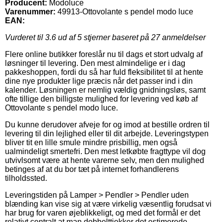
Producent:
Modoluce
Varenummer:
49913-Ottovolante s pendel modo luce
EAN:
Vurderet til
3.6
ud af 5 stjerner baseret på
27
anmeldelser
Flere online butikker foreslår nu til dags et stort udvalg af
løsninger til levering. Den mest almindelige er i dag
pakkeshoppen, fordi du så har fuld fleksibilitet til at hente
dine nye produkter lige præcis når det passer ind i din
kalender. Løsningen er nemlig vældig gnidningsløs, samt
ofte tillige den billigste mulighed for levering ved køb af
Ottovolante s pendel modo luce.
Du kunne derudover afveje for og imod at bestille ordren til
levering til din lejlighed eller til dit arbejde. Leveringstypen
bliver tit en lille smule mindre prisbillig, men også
ualmindeligt smertefri. Den mest letkøbte fragttype vil dog
utvivlsomt være at hente varerne selv, men den mulighed
betinges af at du bor tæt på internet forhandlerens
tilholdssted.
Leveringstiden på Lamper > Pendler > Pendler uden
blænding kan vise sig at være virkelig væsentlig forudsat vi
har brug for varen øjeblikkeligt, og med det formål er det
relativt centralt at man dobbelttjekker det estimerede