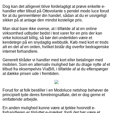
Dog kan det alligevel blive fordelagtigt at prøve enkelte e-
handler efter tilbud på Ottovolante s pendel modo luce forud
for at du gennemfører din handel, sådan at du er usvigeligt
sikker på at antage den mindst kostelige pris.
Man skal bare ikke overse, at i tilfælde af at en online
virksomhed udbyder bedst i test varer for en pris der kan
virke kolossalt billig, så bør det undertiden være et
kendetegn på en snydagtig webbutik. Køb med kort er trods
alt en del af en orden, hvilket bistår dig overfor bedrageriske
internet forhandlere.
Generelt tilråder vi handler med kort eller betalinger med
mobilen. Som en alternativ mulighed bør du drage nytte af et
tilbud fra eksempelvis ViaBill, i tilfælde af at du efterspørger
at dække prisen ude i fremtiden.
Forud for at folk bestiller i en Modoluce netshop behøver de
principielt tyde deres forretningsaftale, det er dog gerne et
omfattende arbejde.
En anden mulighed kunne være at tjekke hvorvidt e-
forhandleren er tilsluttet e-mærket, fordi det bør være et