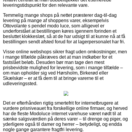
leveringstidspunkt for den relevante vare.
Temmelig mange shops på nettet præsterer dag-til-dag
levering på mange af shoppens varer, eksempelvis
Ottovolante s pendel modo luce, som alligevel er
underforstået at bestillingen køres igennem forinden et
besluttet klokkeslæt, så at de har udsigt til at kunne nå at få
bestillingen sendt afsted forud for at lagerpersonalet har fri.
Visse online webshops sikrer fragt uden omkostninger, men
i mange tilfælde påkræves det at man indkøber for et
fastslået beløb. Desuden bør man tage den mest
prisbevidste mulighed for levering, som i mange tilfælde –
om man opholder sig ved Hørsholm, Birkerød eller
Skælskør – er at få dem til at bringe varerne til et
udleveringssted.
Det er efterhånden rigtig smertefrit for internetbrugere at
vurdere prisniveauet fra forskellige online firmaer, og herved
har de fleste Modoluce internet varehuse været nødt til at
sænke salgsværdien på deres varer – til drenge og piger, og
yderligere også til damer og herrer – betydeligt, og endda
nogle gange garantere fragtfri levering.