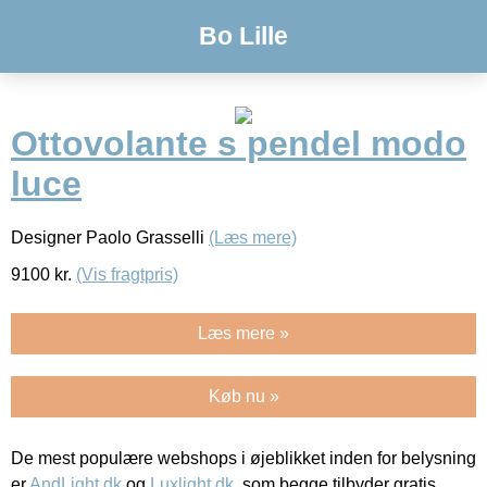
Bo Lille
Ottovolante s pendel modo
luce
Designer Paolo Grasselli
(Læs mere)
9100
kr.
(Vis fragtpris)
Læs mere »
Køb nu »
De mest populære webshops i øjeblikket inden for belysning
er
AndLight.dk
og
Luxlight.dk
, som begge tilbyder gratis