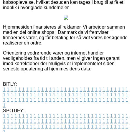
købsoplevelse, hvilket desuden kan tages i brug til at få et
indblik i hvor glade kunderne er.
Hjemmesiden finansieres af reklamer. Vi arbejder sammen
med en del online shops i Danmark da vi fremviser
firmaernes varer, og får betaling for så vidt vores besøgende
realiserer en ordre.
Orientering vedrørende varer og internet handler
vedligeholdes fra tid til anden, men vi giver ingen garanti
imod korrektioner der muligvis er implementeret siden
seneste opdatering af hjemmesidens data.
BITLY:
1
1
1
1
1
1
1
1
1
1
1
1
1
1
1
1
1
1
1
1
1
1
1
1
1
1
1
1
1
1
1
1
1
1
1
1
1
1
1
1
1
1
1
1
1
1
1
1
1
1
1
1
1
1
1
1
1
1
1
1
1
1
1
1
1
1
1
1
1
1
1
1
1
1
1
1
1
1
1
1
1
1
1
1
1
1
1
1
1
1
1
1
1
1
1
1
1
1
1
1
SPOTIFY:
1
1
1
1
1
1
1
1
1
1
1
1
1
1
1
1
1
1
1
1
1
1
1
1
1
1
1
1
1
1
1
1
1
1
1
1
1
1
1
1
1
1
1
1
1
1
1
1
1
1
1
1
1
1
1
1
1
1
1
1
1
1
1
1
1
1
1
1
1
1
1
1
1
1
1
1
1
1
1
1
1
1
1
1
1
1
1
1
1
1
1
1
1
1
1
1
1
1
1
1