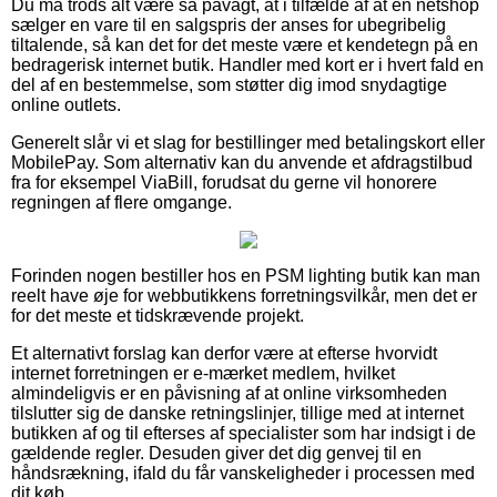
Du må trods alt være så påvagt, at i tilfælde af at en netshop
sælger en vare til en salgspris der anses for ubegribelig
tiltalende, så kan det for det meste være et kendetegn på en
bedragerisk internet butik. Handler med kort er i hvert fald en
del af en bestemmelse, som støtter dig imod snydagtige
online outlets.
Generelt slår vi et slag for bestillinger med betalingskort eller
MobilePay. Som alternativ kan du anvende et afdragstilbud
fra for eksempel ViaBill, forudsat du gerne vil honorere
regningen af flere omgange.
Forinden nogen bestiller hos en PSM lighting butik kan man
reelt have øje for webbutikkens forretningsvilkår, men det er
for det meste et tidskrævende projekt.
Et alternativt forslag kan derfor være at efterse hvorvidt
internet forretningen er e-mærket medlem, hvilket
almindeligvis er en påvisning af at online virksomheden
tilslutter sig de danske retningslinjer, tillige med at internet
butikken af og til efterses af specialister som har indsigt i de
gældende regler. Desuden giver det dig genvej til en
håndsrækning, ifald du får vanskeligheder i processen med
dit køb.