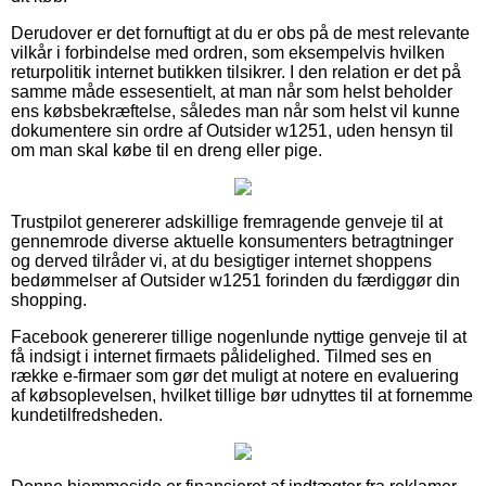
Derudover er det fornuftigt at du er obs på de mest relevante
vilkår i forbindelse med ordren, som eksempelvis hvilken
returpolitik internet butikken tilsikrer. I den relation er det på
samme måde essesentielt, at man når som helst beholder
ens købsbekræftelse, således man når som helst vil kunne
dokumentere sin ordre af Outsider w1251, uden hensyn til
om man skal købe til en dreng eller pige.
Trustpilot genererer adskillige fremragende genveje til at
gennemrode diverse aktuelle konsumenters betragtninger
og derved tilråder vi, at du besigtiger internet shoppens
bedømmelser af Outsider w1251 forinden du færdiggør din
shopping.
Facebook genererer tillige nogenlunde nyttige genveje til at
få indsigt i internet firmaets pålidelighed. Tilmed ses en
række e-firmaer som gør det muligt at notere en evaluering
af købsoplevelsen, hvilket tillige bør udnyttes til at fornemme
kundetilfredsheden.