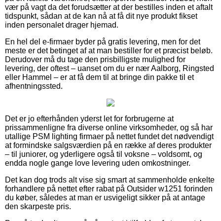
vær på vagt da det forudsætter at der bestilles inden et aftalt
tidspunkt, sådan at de kan nå at få dit nye produkt fikset
inden personalet drager hjemad.
En hel del e-firmaer byder på gratis levering, men for det
meste er det betinget af at man bestiller for et præcist beløb.
Derudover må du tage den prisbilligste mulighed for
levering, der oftest – uanset om du er nær Aalborg, Ringsted
eller Hammel – er at få dem til at bringe din pakke til et
afhentningssted.
Det er jo efterhånden yderst let for forbrugerne at
prissammenligne fra diverse online virksomheder, og så har
utallige PSM lighting firmaer på nettet fundet det nødvendigt
at formindske salgsværdien på en række af deres produkter
– til juniorer, og yderligere også til voksne – voldsomt, og
endda nogle gange love levering uden omkostninger.
Det kan dog trods alt vise sig smart at sammenholde enkelte
forhandlere på nettet efter rabat på Outsider w1251 forinden
du køber, således at man er usvigeligt sikker på at antage
den skarpeste pris.