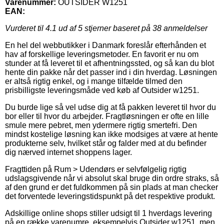
Varenummer:
OUTSIDER W1251
EAN:
Vurderet til
4.1
ud af 5 stjerner baseret på
38
anmeldelser
En hel del webbutikker i Danmark foreslår efterhånden et
hav af forskellige leveringsmetoder. En favorit er nu om
stunder at få leveret til et afhentningssted, og så kan du blot
hente din pakke når det passer ind i din hverdag. Løsningen
er altså rigtig enkel, og i mange tilfælde tilmed den
prisbilligste leveringsmåde ved køb af Outsider w1251.
Du burde lige så vel udse dig at få pakken leveret til hvor du
bor eller til hvor du arbejder. Fragtløsningen er ofte en lille
smule mere pebret, men ydermere rigtig smertefri. Den
mindst kostelige løsning kan ikke modsiges at være at hente
produkterne selv, hvilket står og falder med at du befinder
dig nærved internet shoppens lager.
Fragttiden på Rum > Udendørs er selvfølgelig rigtig
udslagsgivende når vi absolut skal bruge din ordre straks, så
af den grund er det fuldkommen på sin plads at man checker
det forventede leveringstidspunkt på det respektive produkt.
Adskillige online shops stiller udsigt til 1 hverdags levering
på en række varenumre, eksempelvis Outsider w1251, men