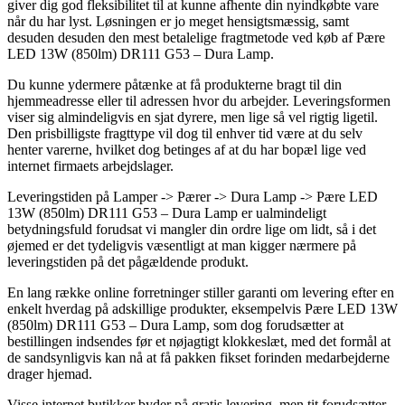
giver dig god fleksibilitet til at kunne afhente din nyindkøbte vare
når du har lyst. Løsningen er jo meget hensigtsmæssig, samt
desuden desuden den mest betalelige fragtmetode ved køb af Pære
LED 13W (850lm) DR111 G53 – Dura Lamp.
Du kunne ydermere påtænke at få produkterne bragt til din
hjemmeadresse eller til adressen hvor du arbejder. Leveringsformen
viser sig almindeligvis en sjat dyrere, men lige så vel rigtig ligetil.
Den prisbilligste fragttype vil dog til enhver tid være at du selv
henter varerne, hvilket dog betinges af at du har bopæl lige ved
internet firmaets arbejdslager.
Leveringstiden på Lamper -> Pærer -> Dura Lamp -> Pære LED
13W (850lm) DR111 G53 – Dura Lamp er ualmindeligt
betydningsfuld forudsat vi mangler din ordre lige om lidt, så i det
øjemed er det tydeligvis væsentligt at man kigger nærmere på
leveringstiden på det pågældende produkt.
En lang række online forretninger stiller garanti om levering efter en
enkelt hverdag på adskillige produkter, eksempelvis Pære LED 13W
(850lm) DR111 G53 – Dura Lamp, som dog forudsætter at
bestillingen indsendes før et nøjagtigt klokkeslæt, med det formål at
de sandsynligvis kan nå at få pakken fikset forinden medarbejderne
drager hjemad.
Visse internet butikker byder på gratis levering, men tit forudsætter