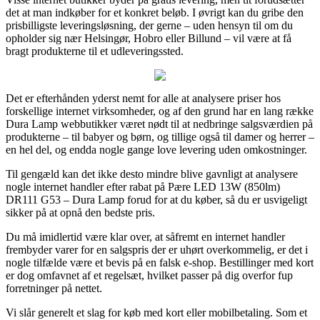
det at man indkøber for et konkret beløb. I øvrigt kan du gribe den
prisbilligste leveringsløsning, der gerne – uden hensyn til om du
opholder sig nær Helsingør, Hobro eller Billund – vil være at få
bragt produkterne til et udleveringssted.
Det er efterhånden yderst nemt for alle at analysere priser hos
forskellige internet virksomheder, og af den grund har en lang række
Dura Lamp webbutikker været nødt til at nedbringe salgsværdien på
produkterne – til babyer og børn, og tillige også til damer og herrer –
en hel del, og endda nogle gange love levering uden omkostninger.
Til gengæld kan det ikke desto mindre blive gavnligt at analysere
nogle internet handler efter rabat på Pære LED 13W (850lm)
DR111 G53 – Dura Lamp forud for at du køber, så du er usvigeligt
sikker på at opnå den bedste pris.
Du må imidlertid være klar over, at såfremt en internet handler
frembyder varer for en salgspris der er uhørt overkommelig, er det i
nogle tilfælde være et bevis på en falsk e-shop. Bestillinger med kort
er dog omfavnet af et regelsæt, hvilket passer på dig overfor fup
forretninger på nettet.
Vi slår generelt et slag for køb med kort eller mobilbetaling. Som et