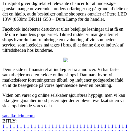
Trustpilot giver dig relativt relevante chancer for at undersøge
ganske mange nuværende kunders erfaringer og på grund af dette er
det en hjælp, at du besigtiger online shoppens omtaler af Pære LED
13W (850lm) DR111 G53 – Dura Lamp før du handler.
Facebook indebærer derudover ultra belejlige løsninger til at få en
idé om e-handlens popularitet. Tilmed møder vi mange internet
shops hvor du kan frembringe en evaluering af virksomhedens
service, som ligeledes må tages i brug til at danne dig et indtryk af
tilfredsheden hos kunderne.
Denne side er finansieret af indtægter fra annoncer. Vi har faste
samarbejder med en række online shops i Danmark hvori vi
markedsfører forretningernes tilbud, og indtjener godtgørelse ifald
en af de besøgende på vores hjemmeside laver en bestilling.
Viden om varer og online selskaber ajourføres hyppigt, men vi kan
ikke give garantier imod justeringer der er blevet iværksat siden vi
sidst opdaterede vores data.
sanalkolicim.com
BITLY:
1
1
1
1
1
1
1
1
1
1
1
1
1
1
1
1
1
1
1
1
1
1
1
1
1
1
1
1
1
1
1
1
1
1
1
1