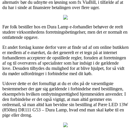
alternativ bør du udnytte en løsning som fx ViaBill, i tilfælde af at
du har i sinde at finansiere betalingen over flere uger.
Før folk bestiller hos en Dura Lamp e-forhandler behøver de reelt
studere virksomhedens forretningsbetingelser, men det er normalt en
omfattende opgave.
Et andet forslag kunne derfor være at finde ud af om online butikken
er medlem af e-mærket, da det generelt er et tegn på at internet
forhandleren accepterer de opstillede regler, foruden at forretningen
af og til overværes af specialister som har indsigt i de gældende
love. Desuden tilbydes du mulighed for at blive hjulpet, for så vidt
du møder udfordringer i forbindelse med dit køb.
Udover dette er det fornuftigt at du er obs på de væsentligste
bestemmelser der gør sig gældende i forbindelse med bestillingen,
eksempelvis hvilken ombytningsrettighed hjemmesiden anvender. I
den forbindelse er det også vigtigt, at man altid gemmer ens
ordremail, så man altid kan bevidne sin bestilling af Pære LED 13W
(850lm) DR111 G53 – Dura Lamp, hvad end man skal købe til en
pige eller dreng.