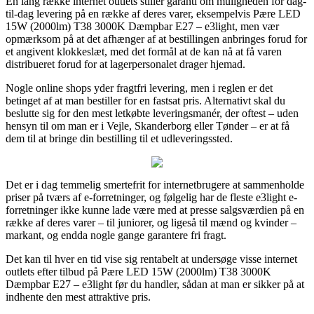
En lang række internet outlets stiller garanti om muligheden for dag-
til-dag levering på en række af deres varer, eksempelvis Pære LED
15W (2000lm) T38 3000K Dæmpbar E27 – e3light, men vær
opmærksom på at det afhænger af at bestillingen anbringes forud for
et angivent klokkeslæt, med det formål at de kan nå at få varen
distribueret forud for at lagerpersonalet drager hjemad.
Nogle online shops yder fragtfri levering, men i reglen er det
betinget af at man bestiller for en fastsat pris. Alternativt skal du
beslutte sig for den mest letkøbte leveringsmanér, der oftest – uden
hensyn til om man er i Vejle, Skanderborg eller Tønder – er at få
dem til at bringe din bestilling til et udleveringssted.
Det er i dag temmelig smertefrit for internetbrugere at sammenholde
priser på tværs af e-forretninger, og følgelig har de fleste e3light e-
forretninger ikke kunne lade være med at presse salgsværdien på en
række af deres varer – til juniorer, og ligeså til mænd og kvinder –
markant, og endda nogle gange garantere fri fragt.
Det kan til hver en tid vise sig rentabelt at undersøge visse internet
outlets efter tilbud på Pære LED 15W (2000lm) T38 3000K
Dæmpbar E27 – e3light før du handler, sådan at man er sikker på at
indhente den mest attraktive pris.