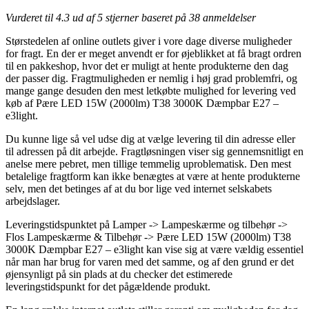
Vurderet til
4.3
ud af 5 stjerner baseret på
38
anmeldelser
Størstedelen af online outlets giver i vore dage diverse muligheder
for fragt. En der er meget anvendt er for øjeblikket at få bragt ordren
til en pakkeshop, hvor det er muligt at hente produkterne den dag
der passer dig. Fragtmuligheden er nemlig i høj grad problemfri, og
mange gange desuden den mest letkøbte mulighed for levering ved
køb af Pære LED 15W (2000lm) T38 3000K Dæmpbar E27 –
e3light.
Du kunne lige så vel udse dig at vælge levering til din adresse eller
til adressen på dit arbejde. Fragtløsningen viser sig gennemsnitligt en
anelse mere pebret, men tillige temmelig uproblematisk. Den mest
betalelige fragtform kan ikke benægtes at være at hente produkterne
selv, men det betinges af at du bor lige ved internet selskabets
arbejdslager.
Leveringstidspunktet på Lamper -> Lampeskærme og tilbehør ->
Flos Lampeskærme & Tilbehør -> Pære LED 15W (2000lm) T38
3000K Dæmpbar E27 – e3light kan vise sig at være vældig essentiel
når man har brug for varen med det samme, og af den grund er det
øjensynligt på sin plads at du checker det estimerede
leveringstidspunkt for det pågældende produkt.