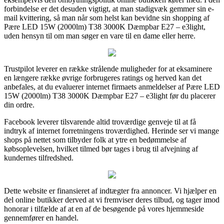
forbindelse er det desuden vigtigt, at man stadigvæk gemmer sin e-
mail kvittering, så man når som helst kan bevidne sin shopping af
Pære LED 15W (2000lm) T38 3000K Dæmpbar E27 – e3light,
uden hensyn til om man søger en vare til en dame eller herre.
Trustpilot leverer en række strålende muligheder for at eksaminere
en længere række øvrige forbrugeres ratings og herved kan det
anbefales, at du evaluerer internet firmaets anmeldelser af Pære LED
15W (2000lm) T38 3000K Dæmpbar E27 – e3light før du placerer
din ordre.
Facebook leverer tilsvarende altid troværdige genveje til at få
indtryk af internet forretningens troværdighed. Herinde ser vi mange
shops på nettet som tilbyder folk at ytre en bedømmelse af
købsoplevelsen, hvilket tilmed bør tages i brug til afvejning af
kundernes tilfredshed.
Dette website er finansieret af indtægter fra annoncer. Vi hjælper en
del online butikker derved at vi fremviser deres tilbud, og tager imod
honorar i tilfælde af at en af de besøgende på vores hjemmeside
gennemfører en handel.