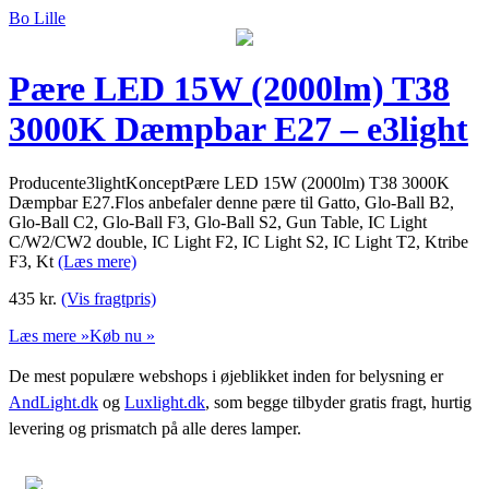
Bo Lille
Pære LED 15W (2000lm) T38
3000K Dæmpbar E27 – e3light
Producente3lightKonceptPære LED 15W (2000lm) T38 3000K
Dæmpbar E27.Flos anbefaler denne pære til Gatto, Glo-Ball B2,
Glo-Ball C2, Glo-Ball F3, Glo-Ball S2, Gun Table, IC Light
C/W2/CW2 double, IC Light F2, IC Light S2, IC Light T2, Ktribe
F3, Kt
(Læs mere)
435
kr.
(Vis fragtpris)
Læs mere »
Køb nu »
De mest populære webshops i øjeblikket inden for belysning er
AndLight.dk
og
Luxlight.dk
, som begge tilbyder gratis fragt, hurtig
levering og prismatch på alle deres lamper.