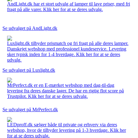
AndLight.dk har et stort udvalg af lamper til lave priser, med fri
fragt på alle varer. Klik her for at se deres udvalg.
Se udvalget på AndLight.dk
Luxlight.dk tilbyder prismatch og fri fragt på alle deres lamper.
Danskejet webshop med professionel kundeservice. Levering
sker typisk inden for 1-4 hverdage. Klik her for at se deres
udvalg.
Se udvalget på Luxlight.dk
MrPerfect.dk er en E-mærket webshop med dag-til-dag
levering fra deres danske lager. De har en rigtig flot score på
Trustpilot. Klik her for at se deres udvalg.
Se udvalget på MrPerfect.dk
LEDproff.dk sælger både til private og erhverv via deres
webshop, hvor de tilbyder levering på 1-3 hverdage. Klik her
for at se deres udvalg.