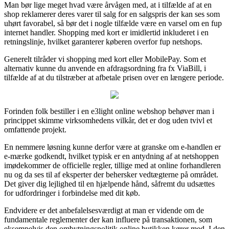
Man bør lige meget hvad være årvågen med, at i tilfælde af at en
shop reklamerer deres varer til salg for en salgspris der kan ses som
uhørt favorabel, så bør det i nogle tilfælde være en varsel om en fup
internet handler. Shopping med kort er imidlertid inkluderet i en
retningslinje, hvilket garanterer køberen overfor fup netshops.
Generelt tilråder vi shopping med kort eller MobilePay. Som et
alternativ kunne du anvende en afdragsordning fra fx ViaBill, i
tilfælde af at du tilstræber at afbetale prisen over en længere periode.
Forinden folk bestiller i en e3light online webshop behøver man i
princippet skimme virksomhedens vilkår, det er dog uden tvivl et
omfattende projekt.
En nemmere løsning kunne derfor være at granske om e-handlen er
e-mærke godkendt, hvilket typisk er en antydning af at netshoppen
imødekommer de officielle regler, tillige med at online forhandleren
nu og da ses til af eksperter der behersker vedtægterne på området.
Det giver dig lejlighed til en hjælpende hånd, såfremt du udsættes
for udfordringer i forbindelse med dit køb.
Endvidere er det anbefalelsesværdigt at man er vidende om de
fundamentale reglementer der kan influere på transaktionen, som
eksempelvis den ombytningspolitik online butikken kører med. I den