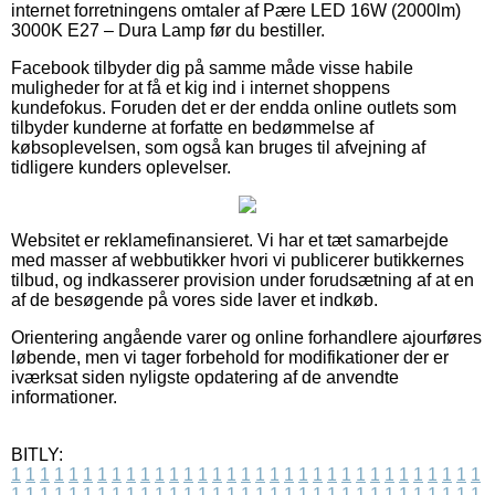
internet forretningens omtaler af Pære LED 16W (2000lm)
3000K E27 – Dura Lamp før du bestiller.
Facebook tilbyder dig på samme måde visse habile
muligheder for at få et kig ind i internet shoppens
kundefokus. Foruden det er der endda online outlets som
tilbyder kunderne at forfatte en bedømmelse af
købsoplevelsen, som også kan bruges til afvejning af
tidligere kunders oplevelser.
Websitet er reklamefinansieret. Vi har et tæt samarbejde
med masser af webbutikker hvori vi publicerer butikkernes
tilbud, og indkasserer provision under forudsætning af at en
af de besøgende på vores side laver et indkøb.
Orientering angående varer og online forhandlere ajourføres
løbende, men vi tager forbehold for modifikationer der er
iværksat siden nyligste opdatering af de anvendte
informationer.
BITLY:
1
1
1
1
1
1
1
1
1
1
1
1
1
1
1
1
1
1
1
1
1
1
1
1
1
1
1
1
1
1
1
1
1
1
1
1
1
1
1
1
1
1
1
1
1
1
1
1
1
1
1
1
1
1
1
1
1
1
1
1
1
1
1
1
1
1