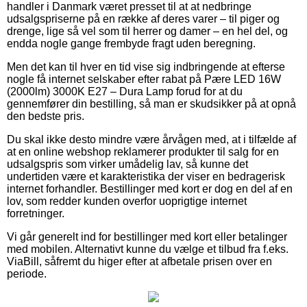
handler i Danmark været presset til at at nedbringe
udsalgspriserne på en række af deres varer – til piger og
drenge, lige så vel som til herrer og damer – en hel del, og
endda nogle gange frembyde fragt uden beregning.
Men det kan til hver en tid vise sig indbringende at efterse
nogle få internet selskaber efter rabat på Pære LED 16W
(2000lm) 3000K E27 – Dura Lamp forud for at du
gennemfører din bestilling, så man er skudsikker på at opnå
den bedste pris.
Du skal ikke desto mindre være årvågen med, at i tilfælde af
at en online webshop reklamerer produkter til salg for en
udsalgspris som virker umådelig lav, så kunne det
undertiden være et karakteristika der viser en bedragerisk
internet forhandler. Bestillinger med kort er dog en del af en
lov, som redder kunden overfor uoprigtige internet
forretninger.
Vi går generelt ind for bestillinger med kort eller betalinger
med mobilen. Alternativt kunne du vælge et tilbud fra f.eks.
ViaBill, såfremt du higer efter at afbetale prisen over en
periode.