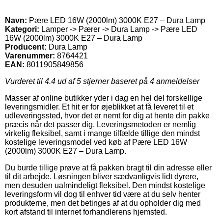
Navn:
Pære LED 16W (2000lm) 3000K E27 – Dura Lamp
Kategori:
Lamper -> Pærer -> Dura Lamp -> Pære LED
16W (2000lm) 3000K E27 – Dura Lamp
Producent:
Dura Lamp
Varenummer:
8764421
EAN:
8011905849856
Vurderet til
4.4
ud af 5 stjerner baseret på
4
anmeldelser
Masser af online butikker yder i dag en hel del forskellige
leveringsmidler. Et hit er for øjeblikket at få leveret til et
udleveringssted, hvor det er nemt for dig at hente din pakke
præcis når det passer dig. Leveringsmetoden er nemlig
virkelig fleksibel, samt i mange tilfælde tillige den mindst
kostelige leveringsmodel ved køb af Pære LED 16W
(2000lm) 3000K E27 – Dura Lamp.
Du burde tillige prøve at få pakken bragt til din adresse eller
til dit arbejde. Løsningen bliver sædvanligvis lidt dyrere,
men desuden ualmindeligt fleksibel. Den mindst kostelige
leveringsform vil dog til enhver tid være at du selv henter
produkterne, men det betinges af at du opholder dig med
kort afstand til internet forhandlerens hjemsted.