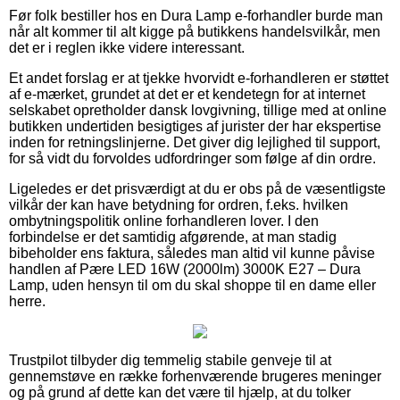
Før folk bestiller hos en Dura Lamp e-forhandler burde man
når alt kommer til alt kigge på butikkens handelsvilkår, men
det er i reglen ikke videre interessant.
Et andet forslag er at tjekke hvorvidt e-forhandleren er støttet
af e-mærket, grundet at det er et kendetegn for at internet
selskabet opretholder dansk lovgivning, tillige med at online
butikken undertiden besigtiges af jurister der har ekspertise
inden for retningslinjerne. Det giver dig lejlighed til support,
for så vidt du forvoldes udfordringer som følge af din ordre.
Ligeledes er det prisværdigt at du er obs på de væsentligste
vilkår der kan have betydning for ordren, f.eks. hvilken
ombytningspolitik online forhandleren lover. I den
forbindelse er det samtidig afgørende, at man stadig
bibeholder ens faktura, således man altid vil kunne påvise
handlen af Pære LED 16W (2000lm) 3000K E27 – Dura
Lamp, uden hensyn til om du skal shoppe til en dame eller
herre.
Trustpilot tilbyder dig temmelig stabile genveje til at
gennemstøve en række forhenværende brugeres meninger
og på grund af dette kan det være til hjælp, at du tolker