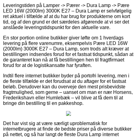
Leveringstiden på Lamper -> Pærer -> Dura Lamp -> Pære
LED 16W (2000lm) 3000K E27 – Dura Lamp er selvfølgelig
ret aktuel i tilfælde af at du har brug for produkterne om kort
tid, og af den grund er det særdeles afgørende at vi ser det
anslåede leveringstidspunkt for den aktuelle vare.
En stor portion online butikker giver løfte om 1 hverdags
levering på flere varenumre, eksempelvis Pære LED 16W
(2000lm) 3000K E27 – Dura Lamp, som trods alt kræver at
bestillingen indsendes forud for et fastsat tidspunkt, sådan at
de garanteret kan nå at få bestillingen hen til fragtfirmaet
forud for at de logistikansatte har fyraften.
Indtil flere internet butikker byder på portofri levering, men i
de fleste tilfælde er det forudsat at du aftager for et fastsat
beløb. Derudover kan du overveje den mest prisbevidste
fragtmulighed, som gerne – uanset om man er nær Horsens,
Frederikshavn eller Humlebæk – vil blive at få dem til at
bringe din bestilling til en pakkeshop.
Det har vist sig at være særligt uproblematisk for
internetbrugere at finde de bedste priser på diverse butikker
på nettet, og så har langt de fleste Dura Lamp internet