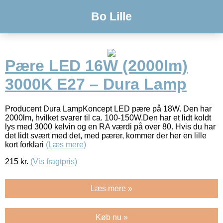
Bo Lille
Pære LED 16W (2000lm)
3000K E27 – Dura Lamp
Producent Dura LampKoncept LED pære på 18W. Den har
2000lm, hvilket svarer til ca. 100-150W.Den har et lidt koldt
lys med 3000 kelvin og en RA værdi på over 80. Hvis du har
det lidt svært med det, med pærer, kommer der her en lille
kort forklari
(Læs mere)
215
kr.
(Vis fragtpris)
Læs mere »
Køb nu »