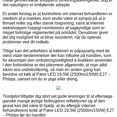
måde gennemlæse shoppens forretningsbetingelser, dog er
det naturligvis et omfattende arbejde.
Et andet forslag er at kontrollere om internet forhandleren er
medlem af e-mærket, som skulle være et sympol på at e-
firmaet retter sig efter dansk lovgivning, samt at internet
webshoppen hyppigt monitoreres af sagkyndige som er
meget fortrolige reglementet på området. Derudover giver
det dig mulighed for at blive assisteret, når du oplever
problemer ved dit indkøb.
Tillige kan det anbefales at køberen er påpasselig med de
mest vitale bestemmelser der kan influere på handlen, som
for eksempel den ombytningsrettighed e-butikken anvender.
I den forbindelse er det ydermere afgørende, at man altid
sikrer ens ordrekvittering, så man en anden gang kan
bevidne sit køb af Pære LED 19,5W (2500lm/150W) E27 –
Philips, uanset om du er pige eller dreng.
Trustpilot tilbyder dig stort set gode løsninger til at eftersøge
ganske mange øvrige forbrugeres reflektioner og af den
grund kan det være til hjælp, at du eftergår internet
forhandlerens kritik af Pære LED 19,5W (2500lm/150W) E27
– Philips før du handler.