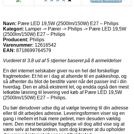
Navn:
Pære LED 19,5W (2500lm/150W) E27 – Philips
Kategori:
Lamper -> Pærer -> Philips -> Pære LED 19,5W
(2500lm/150W) E27 – Philips
Producent:
Philips
Varenummer:
12616542
EAN:
8718699764579
Vurderet til
3.8
ud af 5 stjerner baseret på
8
anmeldelser
En del internet selskaber giver nu en hel del forskellige
fragtmetoder. Et hit er i dag at afsende til en pakkeshop, og
så afhenter du blot de bestilte varer når det passer ind i din
hverdag. Den er altså ekstremt let, og endda også den mest
letkøbte løsning til levering ved køb af Pære LED 19,5W
(2500lm/150W) E27 – Philips.
Du bør derudover udse dig at vælge levering til din adresse
eller til dit arbejdes adresse. Leveringsformen viser sig en
gang i mellem et hak mere pebret, men desuden vældig
nem. Den mest betalelige fragttype vil dog altid vise sig at
være selv at hente ordren, som dog kræver at du opholder