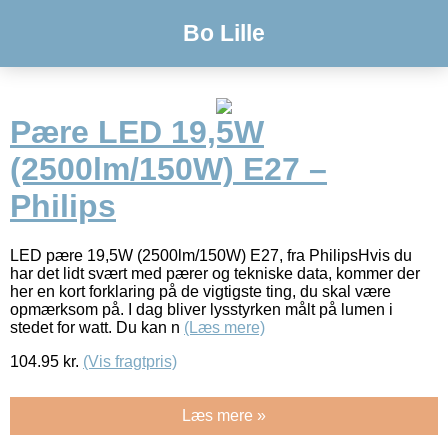
Bo Lille
Pære LED 19,5W
(2500lm/150W) E27 –
Philips
LED pære 19,5W (2500lm/150W) E27, fra PhilipsHvis du
har det lidt svært med pærer og tekniske data, kommer der
her en kort forklaring på de vigtigste ting, du skal være
opmærksom på. I dag bliver lysstyrken målt på lumen i
stedet for watt. Du kan n
(Læs mere)
104.95
kr.
(Vis fragtpris)
Læs mere »