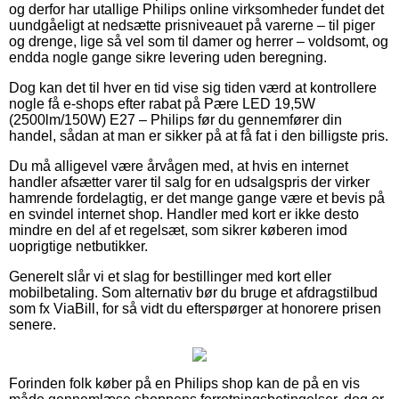
og derfor har utallige Philips online virksomheder fundet det
uundgåeligt at nedsætte prisniveauet på varerne – til piger
og drenge, lige så vel som til damer og herrer – voldsomt, og
endda nogle gange sikre levering uden beregning.
Dog kan det til hver en tid vise sig tiden værd at kontrollere
nogle få e-shops efter rabat på Pære LED 19,5W
(2500lm/150W) E27 – Philips før du gennemfører din
handel, sådan at man er sikker på at få fat i den billigste pris.
Du må alligevel være årvågen med, at hvis en internet
handler afsætter varer til salg for en udsalgspris der virker
hamrende fordelagtig, er det mange gange være et bevis på
en svindel internet shop. Handler med kort er ikke desto
mindre en del af et regelsæt, som sikrer køberen imod
uoprigtige netbutikker.
Generelt slår vi et slag for bestillinger med kort eller
mobilbetaling. Som alternativ bør du bruge et afdragstilbud
som fx ViaBill, for så vidt du efterspørger at honorere prisen
senere.
Forinden folk køber på en Philips shop kan de på en vis