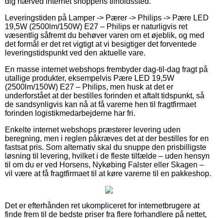
dig nærved internet shoppens tilholdssted.
Leveringstiden på Lamper -> Pærer -> Philips -> Pære LED
19,5W (2500lm/150W) E27 – Philips er naturligvis ret
væsentlig såfremt du behøver varen om et øjeblik, og med
det formål er det ret vigtigt at vi besigtiger det forventede
leveringstidspunkt ved den aktuelle vare.
En masse internet webshops frembyder dag-til-dag fragt på
utallige produkter, eksempelvis Pære LED 19,5W
(2500lm/150W) E27 – Philips, men husk at det er
underforstået at der bestilles forinden et aftalt tidspunkt, så
de sandsynligvis kan nå at få varerne hen til fragtfirmaet
forinden logistikmedarbejderne har fri.
Enkelte internet webshops præsterer levering uden
beregning, men i reglen påkræves det at der bestilles for en
fastsat pris. Som alternativ skal du snuppe den prisbilligste
løsning til levering, hvilket i de fleste tilfælde – uden hensyn
til om du er ved Horsens, Nykøbing Falster eller Skagen –
vil være at få fragtfirmaet til at køre varerne til en pakkeshop.
Det er efterhånden ret ukompliceret for internetbrugere at
finde frem til de bedste priser fra flere forhandlere på nettet,