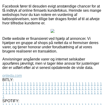
Facebook fører til desuden evigt anstændige chancer for at
få indtryk af online firmaets kundefokus. Herinde ses mange
webshops hvor du kan notere en vurdering af
købsoplevelsen, som tillige bør drages fordel af til at afveje
hvor tilfredse kunderne er.
Dette website er finansieret ved hjælp af annoncer. Vi
hjælper en gruppe af shops på nettet da vi fremviser deres
varer, og tjener honorar under forudsætning af at vores
brugere realiserer en transaktion.
Anvisninger angående varer og internet selskaber
ajourføres jævnligt, men vi tager ikke ansvar for justeringer
der er udført efter at vi senest opdaterede de viste data.
onleda.com
BITLY:
1
1
1
1
1
1
1
1
1
1
1
1
1
1
1
1
1
1
1
1
1
1
1
1
1
1
1
1
1
1
1
1
1
1
1
1
1
1
1
1
1
1
1
1
1
1
1
1
1
1
1
1
1
1
1
1
1
1
1
1
1
1
1
1
1
1
1
1
1
1
1
1
1
1
1
1
1
1
1
1
1
1
1
1
1
1
1
1
1
1
1
1
1
1
1
1
1
1
1
1
SPOTIFY: