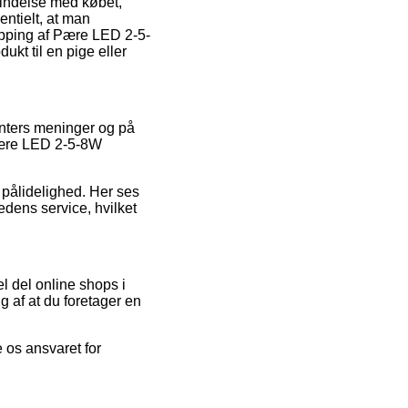
rbindelse med købet,
entielt, at man
hopping af Pære LED 2-5-
kt til en pige eller
menters meninger og på
 Pære LED 2-5-8W
s pålidelighed. Her ses
dens service, hvilket
l del online shops i
g af at du foretager en
 os ansvaret for