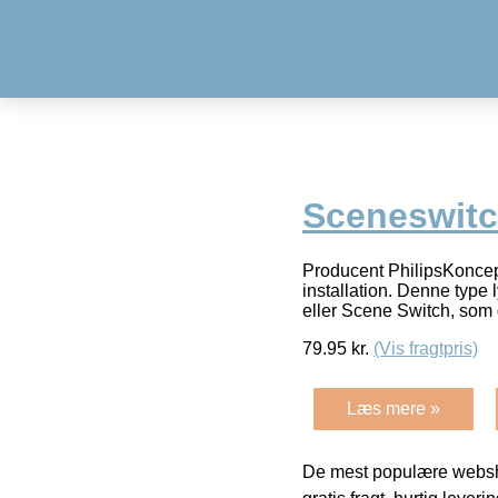
Sceneswitch
Producent PhilipsKoncept
installation. Denne type
eller Scene Switch, som
79.95
kr.
(Vis fragtpris)
Læs mere »
De mest populære websho