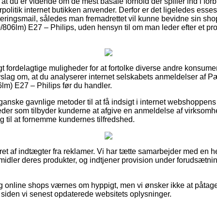
 at du er vidende om de mest basale forhold der spiller ind i fo
politik internet butikken anvender. Derfor er det ligeledes esses
tteringsmail, således man fremadrettet vil kunne bevidne sin s
06lm) E27 – Philips, uden hensyn til om man leder efter et produ
igt fordelagtige muligheder for at fortolke diverse andre konsu
 forslag om, at du analyserer internet selskabets anmeldelser af
m) E27 – Philips før du handler.
 ganske gavnlige metoder til at få indsigt i internet webshoppen
der som tilbyder kunderne at afgive en anmeldelse af virksomhe
ug til at fornemme kundernes tilfredshed.
ret af indtægter fra reklamer. Vi har tætte samarbejder med en he
idler deres produkter, og indtjener provision under forudsætnin
 online shops værnes om hyppigt, men vi ønsker ikke at påtage
t siden vi senest opdaterede websitets oplysninger.