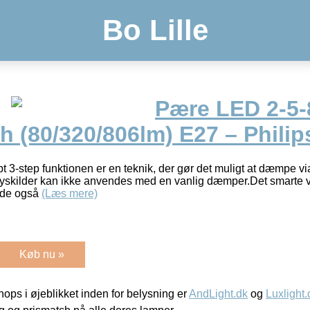
Bo Lille
Pære LED 2-5
 (80/320/806lm) E27 – Philip
 3-step funktionen er en teknik, der gør det muligt at dæmpe v
 lyskilder kan ikke anvendes med en vanlig dæmper.Det smarte v
 de også
(Læs mere)
Køb nu »
ps i øjeblikket inden for belysning er
AndLight.dk
og
Luxlight.