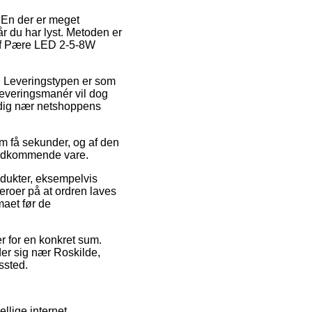
. En der er meget
r du har lyst. Metoden er
 af Pære LED 2-5-8W
s. Leveringstypen er som
leveringsmanér vil dog
r dig nær netshoppens
om få sekunder, og af den
 vedkommende vare.
odukter, eksempelvis
roer på at ordren laves
maet før de
er for en konkret sum.
der sig nær Roskilde,
ssted.
ellige internet