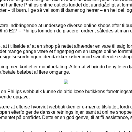
d har flere Philips online outlets fundet det uundgåeligt at for
er – til børn, lige så vel som til damer og herrer – en hel del,
 være indbringende at undersøge diverse online shops efter ti
m) E27 – Philips forinden du placerer ordren, således at man er 
at i tilfælde af at en shop på nettet afhænder en vare til salg for
r det mange gange være et fingerpeg om en uægte online forretn
 Indsigelsesordningen, der dækker køber imod svindlende e-shop
ping med kort eller mobilbetaling. Alternativt bør du benytte en l
t afbetale beløbet af flere omgange.
å en Philips webbutik kunne de altid læse butikkens forretningsaf
ævende opgave.
e at efterse hvorvidt webbutikken er e-mærke tilsluttet, fordi d
pen efterfølger de danske retningslinjer, samt at online shoppe
glementet på området. Dette er en god genvej til at få assistance,