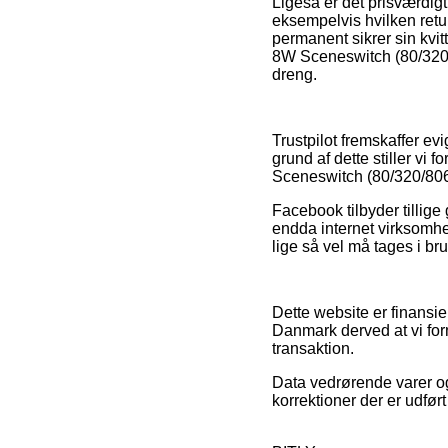
Ligeså er det prisværdigt
eksempelvis hvilken retur
permanent sikrer sin kvi
8W Sceneswitch (80/320/8
dreng.
Trustpilot fremskaffer ev
grund af dette stiller vi
Sceneswitch (80/320/806l
Facebook tilbyder tillige
endda internet virksomhe
lige så vel må tages i br
Dette website er finansie
Danmark derved at vi form
transaktion.
Data vedrørende varer og
korrektioner der er udfør