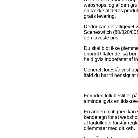
webshops, og af den grun
en række af deres produkt
gratis levering.
Derfor kan det alligevel
Sceneswitch (80/320/806l
den laveste pris.
Du skal blot ikke glemme, 
enormt tiltalende, så bø
heldigvis indbefattet af
Generelt foreslår vi shop
ifald du har til hensigt a
Forinden folk bestiller p
almindeligvis en tidskr
En anden mulighed kan vær
kendetegn for at webshop
af fagfolk der forstår re
dilemmaer med dit køb.