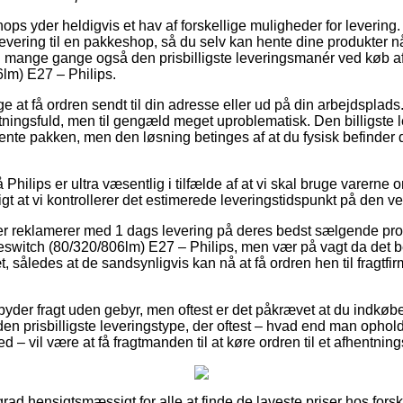
ops yder heldigvis et hav af forskellige muligheder for levering
evering til en pakkeshop, så du selv kan hente dine produkter nå
og mange gange også den prisbilligste leveringsmanér ved køb
lm) E27 – Philips.
e at få ordren sendt til din adresse eller ud på din arbejdsplad
ningsfuld, men til gengæld meget uproblematisk. Den billigste 
hente pakken, men den løsning betinges af at du fysisk befinde
hilips er ultra væsentlig i tilfælde af at vi skal bruge varerne 
tigt at vi kontrollerer det estimerede leveringstidspunkt på den
ker reklamerer med 1 dags levering på deres bedst sælgende pr
itch (80/320/806lm) E27 – Philips, men vær på vagt da det be
t, således at de sandsynligvis kan nå at få ordren hen til fragtfir
mbyder fragt uden gebyr, men oftest er det påkrævet at du indkøb
n prisbilligste leveringstype, der oftest – hvad end man ophol
d – vil være at få fragtmanden til at køre ordren til et afhentning
grad hensigtsmæssigt for alle at finde de laveste priser hos forsk