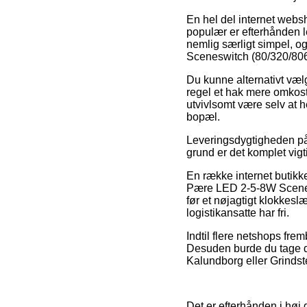
En hel del internet websh
populær er efterhånden l
nemlig særligt simpel, 
Sceneswitch (80/320/806
Du kunne alternativt vælg
regel et hak mere omkost
utvivlsomt være selv at 
bopæl.
Leveringsdygtigheden på P
grund er det komplet vig
En række internet butik
Pære LED 2-5-8W Scenesw
før et nøjagtigt klokkeslæ
logistikansatte har fri.
Indtil flere netshops fre
Desuden burde du tage de
Kalundborg eller Grindste
Det er efterhånden i høj 