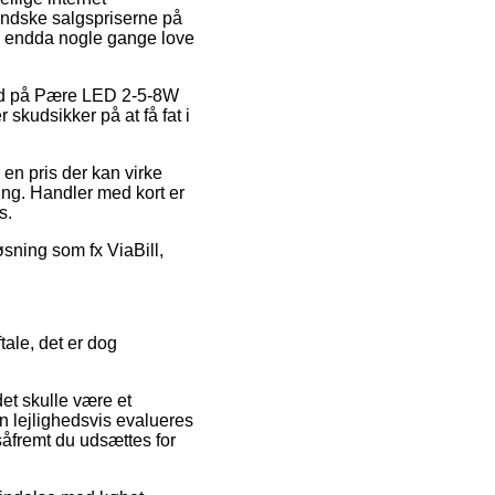
mindske salgspriserne på
 og endda nogle gange love
lbud på Pære LED 2-5-8W
skudsikker på at få fat i
 en pris der kan virke
ing. Handler med kort er
s.
øsning som fx ViaBill,
tale, det er dog
et skulle være et
n lejlighedsvis evalueres
 såfremt du udsættes for