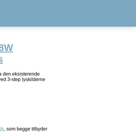
-8W
s
ia den eksisterende
ed 3-step lyskilderne
dk
, som begge tilbyder